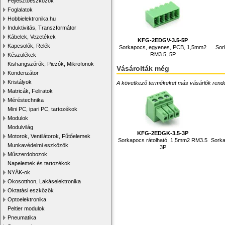
Fejlesztőeszközök
Foglalatok
Hobbielektronika.hu
Induktivitás, Transzformátor
Kábelek, Vezetékek
KFG-2EDGV-3.5-5P
Kapcsolók, Relék
Sorkapocs, egyenes, PCB, 1,5mm2
Sor
RM3.5, 5P
Készülékek
Kishangszórók, Piezók, Mikrofonok
Vásárolták még
Kondenzátor
Kristályok
A következő termékeket más vásárlók rendelték
Matricák, Feliratok
Méréstechnika
Mini PC, ipari PC, tartozékok
Modulok
Modulvilág
KFG-2EDGK-3.5-3P
Motorok, Ventilátorok, Fűtőelemek
Sorkapocs rátolható, 1,5mm2 RM3.5
Sorka
Munkavédelmi eszközök
3P
Műszerdobozok
Napelemek és tartozékok
NYÁK-ok
Okosotthon, Lakáselektronika
Oktatási eszközök
Optoelektronika
Peltier modulok
Pneumatika