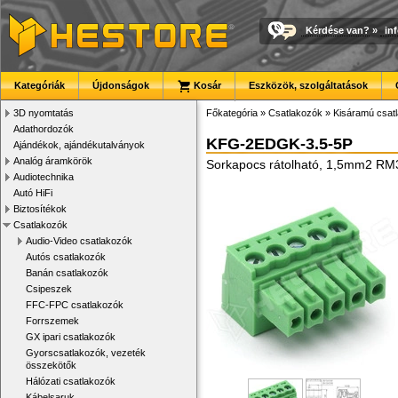
Kérdése van?
»
in
Kategóriák
Újdonságok
Kosár
Eszközök, szolgáltatások
3D nyomtatás
Főkategória
»
Csatlakozók
»
Kisáramú csat
Adathordozók
KFG-2EDGK-3.5-5P
Ajándékok, ajándékutalványok
Analóg áramkörök
Sorkapocs rátolható, 1,5mm2 RM
Audiotechnika
Autó HiFi
Biztosítékok
Csatlakozók
Audio-Video csatlakozók
Autós csatlakozók
Banán csatlakozók
Csipeszek
FFC-FPC csatlakozók
Forrszemek
GX ipari csatlakozók
Gyorscsatlakozók, vezeték
összekötők
Hálózati csatlakozók
Kábelsaruk