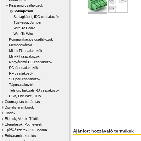
Kisáramú csatlakozók
Sorkapcsok
Szalagkábel, IDC csatlakozók
Tüskesor, Jumper
Wire To Board
Wire To Wire
Kommunikációs csatlakozók
Memóriakártya
Micro-Fit csatlakozók
Mini-Fit csatlakozók
Nagyáramú DC csatlakozók
PC tápcsatlakozók
RF csatlakozók
SD ipari csatlakozók
Tápcsatlakozók
Telefon, hálózati, RJ csatlakozók
USB, Fire Wire, HDMI
Csomagolás és tárolás
Digitális áramkörök
Diódák
Elemek, Akkuk, Töltők
Ellenállások, Potméterek
Építőkészletek (KIT, Modul)
Ajánlott hozzávaló termékek
Erősáramú szerelés