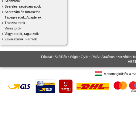
Szenzorok
Szerelési segédanyagok
Szerszám és forrasztás
Tápegységek, Adapterek
Tranzisztorok
Varisztorok
Vegyszerek, ragasztók
Zavarszűrők, Ferritek
Főoldal
•
Szállítás
•
Súgó
•
GyIK
•
RMA
•
Általános szerződési fe
HESTO
A csomagküldés a ma