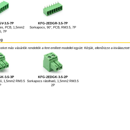
V-3.5-7P
KFG-2EDGR-3.5-7P
nes, PCB, 1,5mm2
Sorkapocs, 90°, PCB, RM3.5, 7P
5, 7P
ég
ket más vásárlók rendelték a fent említett modellel együtt. Kérjük, ellenőrizze a kiválasztott
K-3.5-3P
KFG-2EDGK-3.5-2P
ató, 1,5mm2 RM3.5
Sorkapocs rátolható, 1,5mm2 RM3.5
P
2P