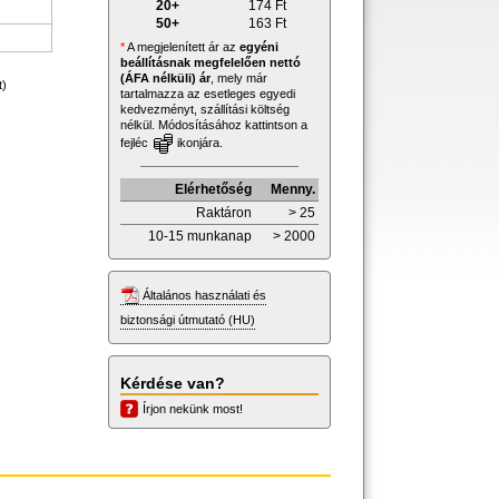
20+
174
Ft
50+
163
Ft
*
A megjelenített ár az
egyéni
beállításnak megfelelően nettó
(ÁFA nélküli) ár
, mely már
t)
tartalmazza az esetleges egyedi
kedvezményt, szállítási költség
nélkül. Módosításához kattintson a
fejléc
ikonjára.
Elérhetőség
Menny.
Raktáron
> 25
10-15 munkanap
> 2000
Általános használati és
biztonsági útmutató (HU)
Kérdése van?
Írjon nekünk most!