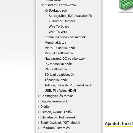
Kisáramú csatlakozók
Sorkapcsok
Szalagkábel, IDC csatlakozók
Tüskesor, Jumper
Wire To Board
Wire To Wire
Kommunikációs csatlakozók
Memóriakártya
Micro-Fit csatlakozók
Mini-Fit csatlakozók
Nagyáramú DC csatlakozók
PC tápcsatlakozók
RF csatlakozók
SD ipari csatlakozók
Tápcsatlakozók
Telefon, hálózati, RJ csatlakozók
USB, Fire Wire, HDMI
Csomagolás és tárolás
Digitális áramkörök
Diódák
Elemek, Akkuk, Töltők
Ellenállások, Potméterek
Építőkészletek (KIT, Modul)
Ajánlott hozz
Erősáramú szerelés