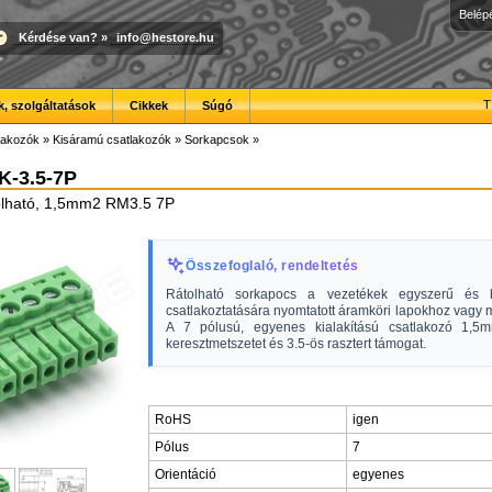
Belép
Kérdése van?
»
info@hestore.hu
T
, szolgáltatások
Cikkek
Súgó
lakozók
»
Kisáramú csatlakozók
»
Sorkapcsok
»
-3.5-7P
olható, 1,5mm2 RM3.5 7P
Összefoglaló, rendeltetés
Rátolható sorkapocs a vezetékek egyszerű és b
csatlakoztatására nyomtatott áramköri lapokhoz vagy
A 7 pólusú, egyenes kialakítású csatlakozó 1,5
keresztmetszetet és 3.5-ös rasztert támogat.
RoHS
igen
Pólus
7
Orientáció
egyenes