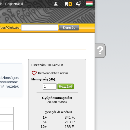
és
|
Regisztráció
0
ípus/Kifejezés:
?
Kérdése
van
Cikkszám:
100.425.08
Kedvencekhez adom
iztonságos
Mennyiség (db):
 modulokhoz.
mm² vezeték
Gyűjtőcsomagolás:
200 db / tasak
Egységár ÁFA nélkül
1+
341
Ft
5+
213
Ft
10+
188
Ft