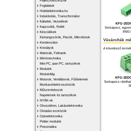
Fejlesztőeszközök
Foglalatok
Hobbielektronika.hu
Induktivitás, Transzformátor
Kábelek, Vezetékek
KFG-2EDG
Kapcsolók, Relék
Sorkapocs, egye
RM3.
Készülékek
Kishangszórók, Piezók, Mikrofonok
Vásárolták m
Kondenzátor
Kristályok
A következő terméke
Matricák, Feliratok
Méréstechnika
Mini PC, ipari PC, tartozékok
Modulok
Modulvilág
KFG-2EDG
Motorok, Ventilátorok, Fűtőelemek
Sorkapocs rátolh
Munkavédelmi eszközök
3
Műszerdobozok
Napelemek és tartozékok
NYÁK-ok
Okosotthon, Lakáselektronika
Oktatási eszközök
Optoelektronika
Peltier modulok
Pneumatika