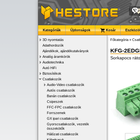
Kategóriák
Újdonságok
Kosár
Eszközök
3D nyomtatás
Főkategória
»
Csat
Adathordozók
KFG-2EDGK
Ajándékok, ajándékutalványok
Analóg áramkörök
Sorkapocs rát
Audiotechnika
Autó HiFi
Biztosítékok
Csatlakozók
Audio-Video csatlakozók
Autós csatlakozók
Banán csatlakozók
Csipeszek
FFC-FPC csatlakozók
Forrszemek
GX ipari csatlakozók
Gyorscsatlakozók, vezeték
összekötők
Hálózati csatlakozók
Kábelsaruk