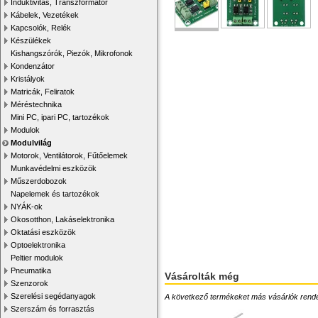
Induktivitás, Transzformátor
Kábelek, Vezetékek
Kapcsolók, Relék
Készülékek
Kishangszórók, Piezók, Mikrofonok
Kondenzátor
Kristályok
Matricák, Feliratok
Méréstechnika
Mini PC, ipari PC, tartozékok
Modulok
Modulvilág
Motorok, Ventilátorok, Fűtőelemek
Munkavédelmi eszközök
Műszerdobozok
Napelemek és tartozékok
NYÁK-ok
Okosotthon, Lakáselektronika
Oktatási eszközök
Optoelektronika
Peltier modulok
Pneumatika
Vásárolták még
Szenzorok
Szerelési segédanyagok
A következő termékeket más vásárlók rendelték
Szerszám és forrasztás