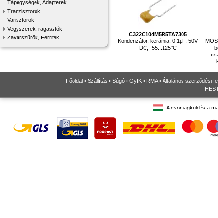
Tápegységek, Adapterek
Tranzisztorok
Varisztorok
Vegyszerek, ragasztók
C322C104M5R5TA7305
Zavarszűrők, Ferritek
Kondenzátor, kerámia, 0.1µF, 50V
MOSF
DC, -55...125°C
b
csa
Főoldal
•
Szállítás
•
Súgó
•
GyIK
•
RMA
•
Általános szerződési fe
HESTO
A csomagküldés a ma