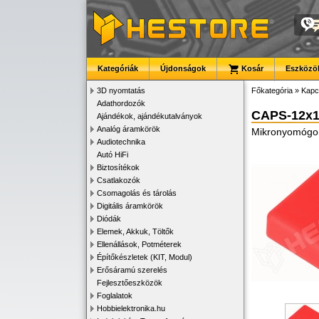
Kategóriák
Újdonságok
Kosár
Eszközök
3D nyomtatás
Főkategória
»
Kapc
Adathordozók
CAPS-12x
Ajándékok, ajándékutalványok
Analóg áramkörök
Mikronyomógom
Audiotechnika
Autó HiFi
Biztosítékok
Csatlakozók
Csomagolás és tárolás
Digitális áramkörök
Diódák
Elemek, Akkuk, Töltők
Ellenállások, Potméterek
Építőkészletek (KIT, Modul)
Erősáramú szerelés
Fejlesztőeszközök
Foglalatok
Hobbielektronika.hu