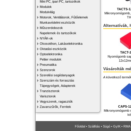
Mini PC, ipari PC, tartozékok
Modulok
TACTS-1
Modulvilág
Mikronyomógomb,
T
Motorok, Ventilátorok, Fűtőelemek
Munkavédelmi eszközök
Alternatívák, 
Műszerdobozok
Napelemek és tartozékok
NYÁK-ok
Okosotthon, Lakáselektronika
Oktatási eszközök
TACT-
Optoelektronika
Nyomógomb sap
Peltier modulok
12x12mm
Pneumatika
Vásárolták m
Szenzorok
Szerelési segédanyagok
A következő terméke
Szerszám és forrasztás
Tápegységek, Adapterek
Tranzisztorok
Varisztorok
Vegyszerek, ragasztók
CAPS-1
Zavarszűrők, Ferritek
Mikronyomógomb s
k
Főoldal
•
Szállítás
•
Súgó
•
GyIK
•
RMA