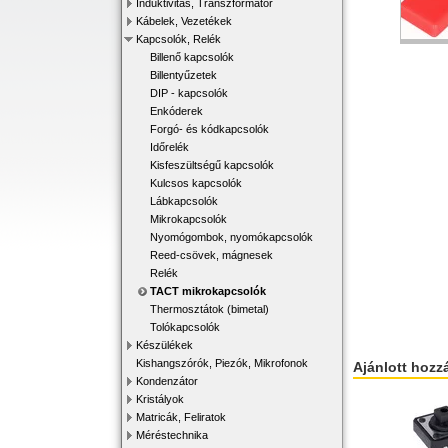
Induktivitás, Transzformátor
Kábelek, Vezetékek
Kapcsolók, Relék
Billenő kapcsolók
Billentyűzetek
DIP - kapcsolók
Enkóderek
Forgó- és kódkapcsolók
Időrelék
Kisfeszültségű kapcsolók
Kulcsos kapcsolók
Lábkapcsolók
Mikrokapcsolók
Nyomógombok, nyomókapcsolók
Reed-csövek, mágnesek
Relék
TACT mikrokapcsolók
Thermosztátok (bimetal)
Tolókapcsolók
Készülékek
Kishangszórók, Piezók, Mikrofonok
Ajánlott hozz
Kondenzátor
Kristályok
Matricák, Feliratok
Méréstechnika