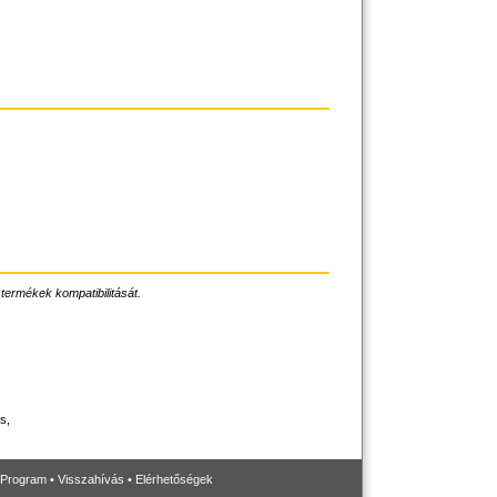
 termékek kompatibilitását.
s,
 Program
•
Visszahívás
•
Elérhetőségek