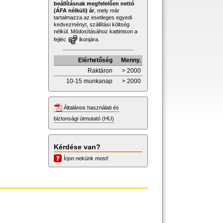
beállításnak megfelelően nettó
(ÁFA nélküli) ár
, mely már
tartalmazza az esetleges egyedi
kedvezményt, szállítási költség
nélkül. Módosításához kattintson a
fejléc
ikonjára.
Elérhetőség
Menny.
Raktáron
> 2000
10-15 munkanap
> 2000
Általános használati és
biztonsági útmutató (HU)
Kérdése van?
Írjon nekünk most!