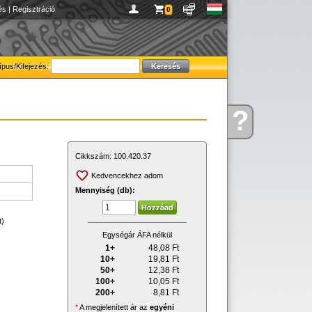
és
|
Regisztráció
0
ípus/Kifejezés:
?
Kérdése
van
Cikkszám:
100.420.37
Kedvencekhez adom
Mennyiség (db):
t)
Egységár ÁFA nélkül
1+
48,08
Ft
10+
19,81
Ft
50+
12,38
Ft
100+
10,05
Ft
200+
8,81
Ft
*
A megjelenített ár az
egyéni