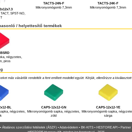
TACTS-24N-F
TACTS-24K-F
Mikronyomógomb 7,3mm
Mikronyomógomb 7,3mm
2x12x7.3
 TACT, SPST-NO,
HT
hasonló / helyettesítő termékek
2BSRD
ka, négyzetes,
, piros
ég
ket más vásárlók rendelték a fent említett modellel együtt. Kérjük, ellenőrizze a kiválasztott
2x12-BL
CAPS-12x12-GN
CAPS-12x12-YE
apka, négyzetes,
Mikronyomógomb sapka, négyzetes,
Mikronyomógomb sapka, négyzete
ék
zöld
sárga
•
Általános szerződési feltételek (ÁSZF)
•
Adatvédelem
•
BK-KITS
•
HESTORE API
•
Partner
HESTORE Hungary Kft, minden jog fenntartva! - 2026