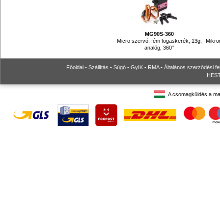
MG90S-360
Micro szervó, fém fogaskerék, 13g,
Mikro
analóg, 360°
Főoldal
•
Szállítás
•
Súgó
•
GyIK
•
RMA
•
Általános szerződési fe
HESTO
A csomagküldés a ma