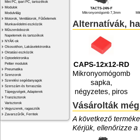
Mini PC, ipari PC, tartozékok
Modulok
TACTS-24N-F
Mikronyomógomb 7,3mm
Mi
Modulvilág
Motorok, Ventilátorok, Fűtőelemek
Alternatívák, h
Munkavédelmi eszközök
Műszerdobozok
Napelemek és tartozékok
NYÁK-ok
Okosotthon, Lakáselektronika
Oktatási eszközök
Optoelektronika
CAPS-12x12-RD
Peltier modulok
Pneumatika
Mikronyomógomb
Szenzorok
sapka,
Szerelési segédanyagok
Szerszám és forrasztás
négyzetes, piros
Tápegységek, Adapterek
Tranzisztorok
Vásárolták még
Varisztorok
Vegyszerek, ragasztók
Zavarszűrők, Ferritek
A következő termékek
Kérjük, ellenőrizze a