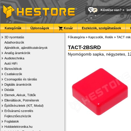
Kérdése van?
»
in
Kategóriák
Újdonságok
Kosár
Eszközök, szolgáltatások
3D nyomtatás
Főkategória
»
Kapcsolók, Relék
»
TACT mik
Adathordozók
TACT-2BSRD
Ajándékok, ajándékutalványok
Analóg áramkörök
Nyomógomb sapka, négyzetes, 1
Audiotechnika
Autó HiFi
Biztosítékok
Csatlakozók
Csomagolás és tárolás
Digitális áramkörök
Diódák
Elemek, Akkuk, Töltők
Ellenállások, Potméterek
Építőkészletek (KIT, Modul)
Erősáramú szerelés
Fejlesztőeszközök
Foglalatok
Hobbielektronika.hu