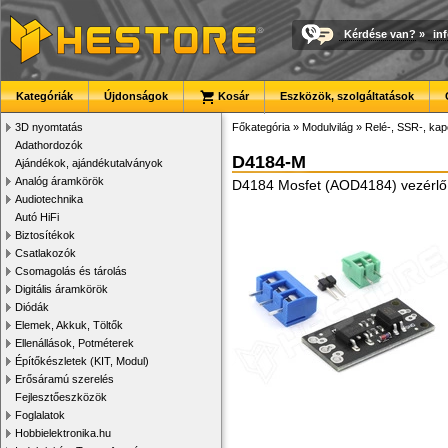
Kérdése van?
»
in
Kategóriák
Újdonságok
Kosár
Eszközök, szolgáltatások
3D nyomtatás
Főkategória
»
Modulvilág
»
Relé-, SSR-, ka
Adathordozók
D4184-M
Ajándékok, ajándékutalványok
Analóg áramkörök
D4184 Mosfet (AOD4184) vezérlő 
Audiotechnika
Autó HiFi
Biztosítékok
Csatlakozók
Csomagolás és tárolás
Digitális áramkörök
Diódák
Elemek, Akkuk, Töltők
Ellenállások, Potméterek
Építőkészletek (KIT, Modul)
Erősáramú szerelés
Fejlesztőeszközök
Foglalatok
Hobbielektronika.hu