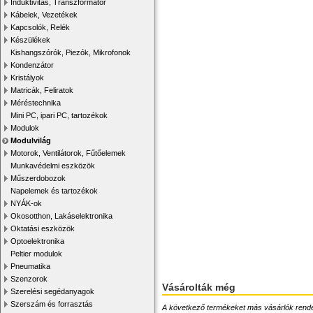
Induktivitás, Transzformátor
Kábelek, Vezetékek
Kapcsolók, Relék
Készülékek
Kishangszórók, Piezók, Mikrofonok
Kondenzátor
Kristályok
Matricák, Feliratok
Méréstechnika
Mini PC, ipari PC, tartozékok
Modulok
Modulvilág
Motorok, Ventilátorok, Fűtőelemek
Munkavédelmi eszközök
Műszerdobozok
Napelemek és tartozékok
NYÁK-ok
Okosotthon, Lakáselektronika
Oktatási eszközök
Optoelektronika
Peltier modulok
Pneumatika
Szenzorok
Vásárolták még
Szerelési segédanyagok
Szerszám és forrasztás
A következő termékeket más vásárlók rendelték