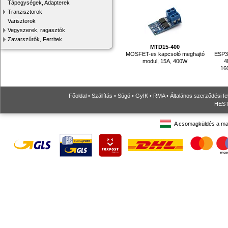
Tápegységek, Adapterek
Tranzisztorok
Varisztorok
Vegyszerek, ragasztók
Zavarszűrők, Ferritek
MTD15-400
MOSFET-es kapcsoló meghajtó
ESP32
modul, 15A, 400W
4
16
Főoldal
•
Szállítás
•
Súgó
•
GyIK
•
RMA
•
Általános szerződési fe
HESTO
A csomagküldés a ma