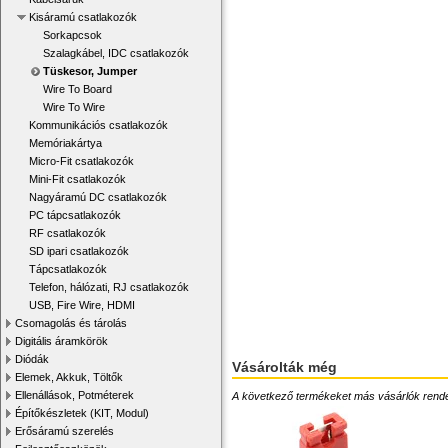
Kisáramú csatlakozók
Sorkapcsok
Szalagkábel, IDC csatlakozók
Tüskesor, Jumper
Wire To Board
Wire To Wire
Kommunikációs csatlakozók
Memóriakártya
Micro-Fit csatlakozók
Mini-Fit csatlakozók
Nagyáramú DC csatlakozók
PC tápcsatlakozók
RF csatlakozók
SD ipari csatlakozók
Tápcsatlakozók
Telefon, hálózati, RJ csatlakozók
USB, Fire Wire, HDMI
Csomagolás és tárolás
Digitális áramkörök
Diódák
Vásárolták még
Elemek, Akkuk, Töltők
Ellenállások, Potméterek
A következő termékeket más vásárlók rendelték
Építőkészletek (KIT, Modul)
Erősáramú szerelés