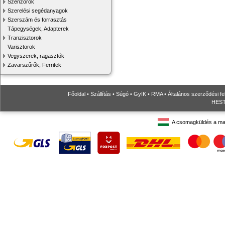
Szenzorok
Szerelési segédanyagok
Szerszám és forrasztás
Tápegységek, Adapterek
Tranzisztorok
Varisztorok
Vegyszerek, ragasztók
Zavarszűrők, Ferritek
Főoldal
•
Szállítás
•
Súgó
•
GyIK
•
RMA
•
Általános szerződési fe
HESTO
A csomagküldés a ma