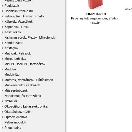
Fejlesztőeszközök
Foglalatok
Tüskes
Hobbielektronika.hu
JUMPER-RED
Induktivitás, Transzformátor
Piros, nyitott végű jumper, 2.54mm
Kábelek, Vezetékek
raszter
Kapcsolók, Relék
Készülékek
Kishangszórók, Piezók, Mikrofonok
Kondenzátor
Kristályok
Matricák, Feliratok
Méréstechnika
Mini PC, ipari PC, tartozékok
Modulok
Modulvilág
Motorok, Ventilátorok, Fűtőelemek
Munkavédelmi eszközök
Műszerdobozok
Napelemek és tartozékok
NYÁK-ok
Okosotthon, Lakáselektronika
Oktatási eszközök
Optoelektronika
Peltier modulok
Pneumatika