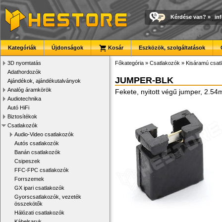
Kérdése van?
»
in
Kategóriák
Újdonságok
Kosár
Eszközök, szolgáltatások
3D nyomtatás
Főkategória
»
Csatlakozók
»
Kisáramú csat
Adathordozók
JUMPER-BLK
Ajándékok, ajándékutalványok
Analóg áramkörök
Fekete, nyitott végű jumper, 2.54
Audiotechnika
Autó HiFi
Biztosítékok
Csatlakozók
Audio-Video csatlakozók
Autós csatlakozók
Banán csatlakozók
Csipeszek
FFC-FPC csatlakozók
Forrszemek
GX ipari csatlakozók
Gyorscsatlakozók, vezeték
összekötők
Hálózati csatlakozók
Kábelsaruk