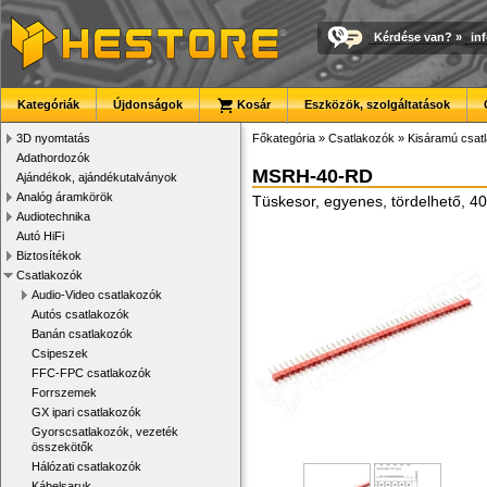
Kérdése van?
»
in
Kategóriák
Újdonságok
Kosár
Eszközök, szolgáltatások
3D nyomtatás
Főkategória
»
Csatlakozók
»
Kisáramú csat
Adathordozók
MSRH-40-RD
Ajándékok, ajándékutalványok
Analóg áramkörök
Tüskesor, egyenes, tördelhető, 4
Audiotechnika
Autó HiFi
Biztosítékok
Csatlakozók
Audio-Video csatlakozók
Autós csatlakozók
Banán csatlakozók
Csipeszek
FFC-FPC csatlakozók
Forrszemek
GX ipari csatlakozók
Gyorscsatlakozók, vezeték
összekötők
Hálózati csatlakozók
Kábelsaruk