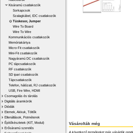
Kisáramú csatlakozók
Sorkapcsok
Szalagkábel, IDC csatlakozók
Tüskesor, Jumper
Wire To Board
Wire To Wire
Kommunikációs csatlakozók
Memóriakártya
Micro-Fit csatlakozók
Mini-Fit csatlakozók
Nagyáramú DC csatlakozók
PC tápcsatlakozók
RF csatlakozók
SD ipari csatlakozók
Tápcsatlakozók
Telefon, hálózati, RJ csatlakozók
USB, Fire Wire, HDMI
Csomagolás és tárolás
Digitális áramkörök
Diódák
Elemek, Akkuk, Töltők
Ellenállások, Potméterek
Építőkészletek (KIT, Modul)
Vásárolták még
Erősáramú szerelés
A következő termékeket más vásárlók rendelték