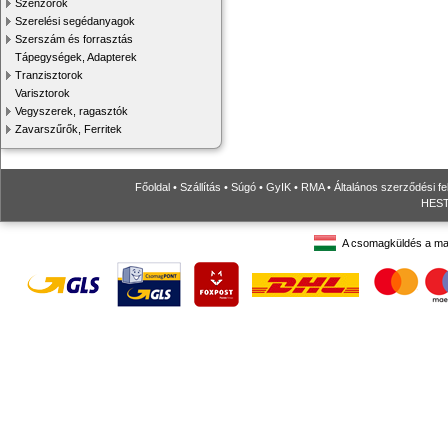
Szenzorok
Szerelési segédanyagok
Szerszám és forrasztás
Tápegységek, Adapterek
Tranzisztorok
Varisztorok
Vegyszerek, ragasztók
Zavarszűrők, Ferritek
Főoldal
•
Szállítás
•
Súgó
•
GyIK
•
RMA
•
Általános szerződési fe
HESTO
A csomagküldés a ma