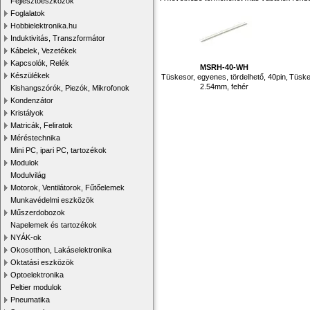
Fejlesztőeszközök
Foglalatok
Hobbielektronika.hu
Induktivitás, Transzformátor
Kábelek, Vezetékek
Kapcsolók, Relék
MSRH-40-WH
Készülékek
Tüskesor, egyenes, tördelhető, 40pin,
Tüskes
2.54mm, fehér
Kishangszórók, Piezók, Mikrofonok
Kondenzátor
Kristályok
Matricák, Feliratok
Méréstechnika
Mini PC, ipari PC, tartozékok
Modulok
Modulvilág
Motorok, Ventilátorok, Fűtőelemek
Munkavédelmi eszközök
Műszerdobozok
Napelemek és tartozékok
NYÁK-ok
Okosotthon, Lakáselektronika
Oktatási eszközök
Optoelektronika
Peltier modulok
Pneumatika