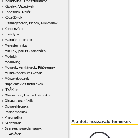
Induktivitás, Transzformátor
Kábelek, Vezetékek
Kapcsolók, Relék
Készülékek
Kishangszórók, Piezók, Mikrofonok
Kondenzátor
Kristályok
Matricák, Feliratok
Méréstechnika
Mini PC, ipari PC, tartozékok
Modulok
Modulvilág
Motorok, Ventilátorok, Fűtőelemek
Munkavédelmi eszközök
Műszerdobozok
Napelemek és tartozékok
NYÁK-ok
Okosotthon, Lakáselektronika
Oktatási eszközök
Optoelektronika
Peltier modulok
Pneumatika
Ajánlott hozzávaló termékek
Szenzorok
Szerelési segédanyagok
Alátétek