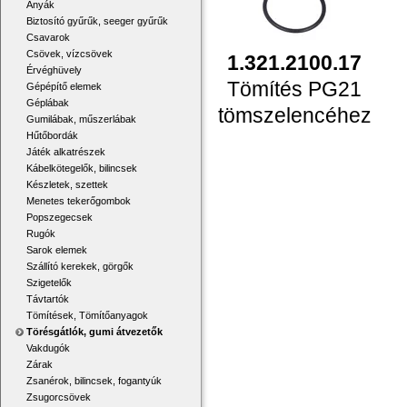
Anyák
Biztosító gyűrűk, seeger gyűrűk
Csavarok
Csövek, vízcsövek
1.321.2100.17
Érvéghüvely
Tömítés PG21
Gépépítő elemek
Géplábak
tömszelencéhez
Gumilábak, műszerlábak
Hűtőbordák
Játék alkatrészek
Kábelkötegelők, bilincsek
Készletek, szettek
Menetes tekerőgombok
Popszegecsek
Rugók
Sarok elemek
Szállító kerekek, görgők
Szigetelők
Távtartók
Tömítések, Tömítőanyagok
Törésgátlók, gumi átvezetők
Vakdugók
Zárak
Zsanérok, bilincsek, fogantyúk
Zsugorcsövek