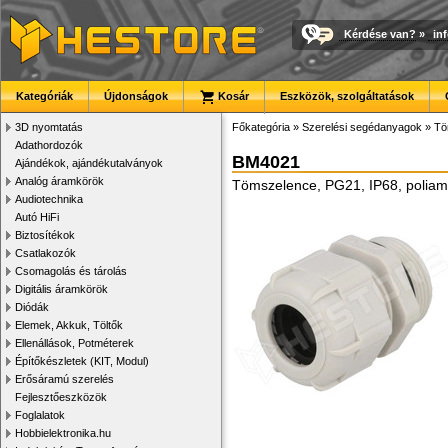
Kérdése van?
»
in
Kategóriák
Újdonságok
Kosár
Eszközök, szolgáltatások
3D nyomtatás
Főkategória
»
Szerelési segédanyagok
»
Tö
Adathordozók
BM4021
Ajándékok, ajándékutalványok
Analóg áramkörök
Tömszelence, PG21, IP68, poliam
Audiotechnika
Autó HiFi
Biztosítékok
Csatlakozók
Csomagolás és tárolás
Digitális áramkörök
Diódák
Elemek, Akkuk, Töltők
Ellenállások, Potméterek
Építőkészletek (KIT, Modul)
Erősáramú szerelés
Fejlesztőeszközök
Foglalatok
Hobbielektronika.hu