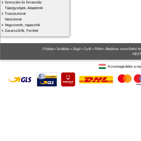
Szerszám és forrasztás
Tápegységek, Adapterek
Tranzisztorok
Varisztorok
Vegyszerek, ragasztók
Zavarszűrők, Ferritek
Főoldal
•
Szállítás
•
Súgó
•
GyIK
•
RMA
•
Általános szerződési fe
HESTO
A csomagküldés a ma