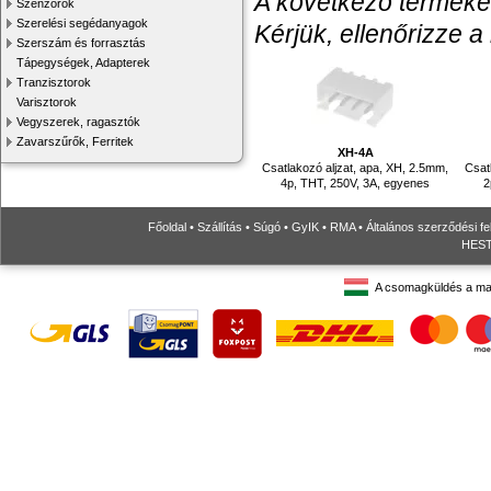
A következő termékek
Szenzorok
Szerelési segédanyagok
Kérjük, ellenőrizze a
Szerszám és forrasztás
Tápegységek, Adapterek
Tranzisztorok
Varisztorok
Vegyszerek, ragasztók
Zavarszűrők, Ferritek
XH-4A
Csatlakozó aljzat, apa, XH, 2.5mm,
Csat
4p, THT, 250V, 3A, egyenes
2
Főoldal
•
Szállítás
•
Súgó
•
GyIK
•
RMA
•
Általános szerződési fe
HESTO
A csomagküldés a ma