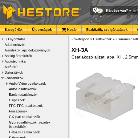
Kérdése van?
»
in
Kategóriák
Újdonságok
Kosár
Eszközök, szolgáltatások
3D nyomtatás
Főkategória
»
Csatlakozók
»
Kisáramú csat
Adathordozók
XH-3A
Ajándékok, ajándékutalványok
Analóg áramkörök
Csatlakozó aljzat, apa, XH, 2.5m
Audiotechnika
Autó HiFi
Biztosítékok
Csatlakozók
Audio-Video csatlakozók
Autós csatlakozók
Banán csatlakozók
Csipeszek
FFC-FPC csatlakozók
Forrszemek
GX ipari csatlakozók
Gyorscsatlakozók, vezeték
összekötők
Hálózati csatlakozók
Kábelsaruk