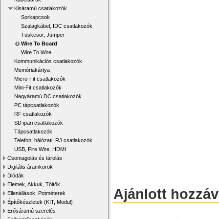
Kisáramú csatlakozók
Sorkapcsok
Szalagkábel, IDC csatlakozók
Tüskesor, Jumper
Wire To Board
Wire To Wire
Kommunikációs csatlakozók
Memóriakártya
Micro-Fit csatlakozók
Mini-Fit csatlakozók
Nagyáramú DC csatlakozók
PC tápcsatlakozók
RF csatlakozók
SD ipari csatlakozók
Tápcsatlakozók
Telefon, hálózati, RJ csatlakozók
USB, Fire Wire, HDMI
Csomagolás és tárolás
Digitális áramkörök
Diódák
Elemek, Akkuk, Töltők
Ajánlott hozzá
Ellenállások, Potméterek
Építőkészletek (KIT, Modul)
Erősáramú szerelés