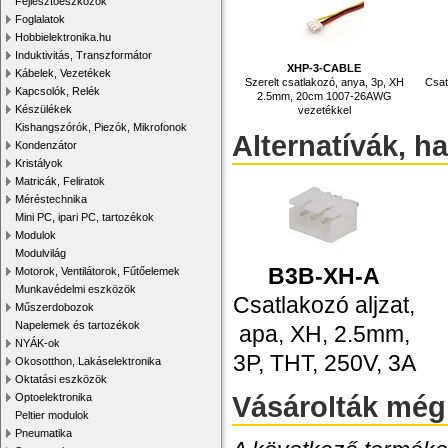
Fejlesztőeszközök
Foglalatok
Hobbielektronika.hu
Induktivitás, Transzformátor
XHP-3-CABLE
Kábelek, Vezetékek
Szerelt csatlakozó, anya, 3p, XH
Csat
Kapcsolók, Relék
2.5mm, 20cm 1007-26AWG
Készülékek
vezetékkel
Kishangszórók, Piezók, Mikrofonok
Alternatívák, h
Kondenzátor
Kristályok
Matricák, Feliratok
Méréstechnika
Mini PC, ipari PC, tartozékok
Modulok
Modulvilág
B3B-XH-A
Motorok, Ventilátorok, Fűtőelemek
Munkavédelmi eszközök
Csatlakozó aljzat,
Műszerdobozok
Napelemek és tartozékok
apa, XH, 2.5mm,
NYÁK-ok
3P, THT, 250V, 3A
Okosotthon, Lakáselektronika
Oktatási eszközök
Vásárolták még
Optoelektronika
Peltier modulok
Pneumatika