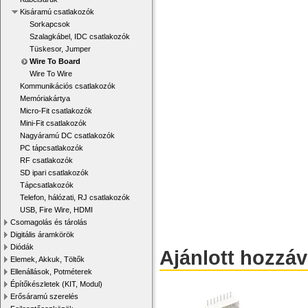
Kisáramú csatlakozók
Sorkapcsok
Szalagkábel, IDC csatlakozók
Tüskesor, Jumper
Wire To Board
Wire To Wire
Kommunikációs csatlakozók
Memóriakártya
Micro-Fit csatlakozók
Mini-Fit csatlakozók
Nagyáramú DC csatlakozók
PC tápcsatlakozók
RF csatlakozók
SD ipari csatlakozók
Tápcsatlakozók
Telefon, hálózati, RJ csatlakozók
USB, Fire Wire, HDMI
Csomagolás és tárolás
Digitális áramkörök
Diódák
Ajánlott hozzá
Elemek, Akkuk, Töltők
Ellenállások, Potméterek
Építőkészletek (KIT, Modul)
Erősáramú szerelés