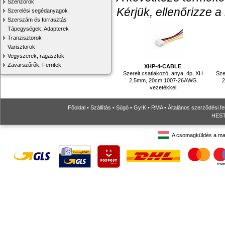
Szenzorok
Kérjük, ellenőrizze a
Szerelési segédanyagok
Szerszám és forrasztás
Tápegységek, Adapterek
Tranzisztorok
Varisztorok
Vegyszerek, ragasztók
Zavarszűrők, Ferritek
XHP-4-CABLE
Szerelt csatlakozó, anya, 4p, XH
Sze
2.5mm, 20cm 1007-26AWG
2
vezetékkel
Főoldal
•
Szállítás
•
Súgó
•
GyIK
•
RMA
•
Általános szerződési fe
HESTO
A csomagküldés a ma