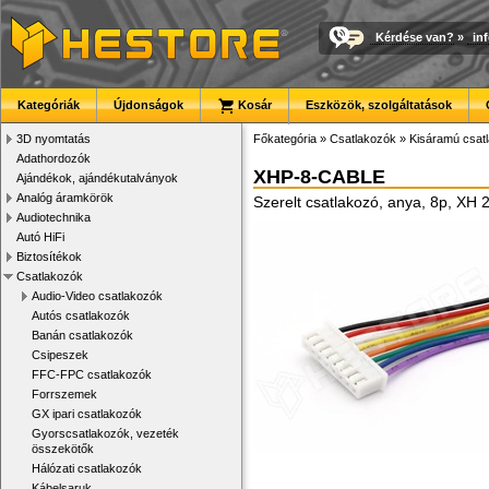
Kérdése van?
»
in
Kategóriák
Újdonságok
Kosár
Eszközök, szolgáltatások
3D nyomtatás
Főkategória
»
Csatlakozók
»
Kisáramú csat
Adathordozók
XHP-8-CABLE
Ajándékok, ajándékutalványok
Analóg áramkörök
Szerelt csatlakozó, anya, 8p, X
Audiotechnika
Autó HiFi
Biztosítékok
Csatlakozók
Audio-Video csatlakozók
Autós csatlakozók
Banán csatlakozók
Csipeszek
FFC-FPC csatlakozók
Forrszemek
GX ipari csatlakozók
Gyorscsatlakozók, vezeték
összekötők
Hálózati csatlakozók
Kábelsaruk