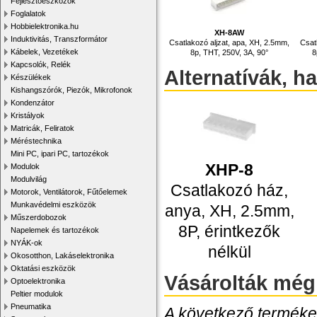
Fejlesztőeszközök
Foglalatok
Hobbielektronika.hu
XH-8AW
Induktivitás, Transzformátor
Csatlakozó aljzat, apa, XH, 2.5mm,
Csat
Kábelek, Vezetékek
8p, THT, 250V, 3A, 90°
8
Kapcsolók, Relék
Alternatívák, h
Készülékek
Kishangszórók, Piezók, Mikrofonok
Kondenzátor
Kristályok
Matricák, Feliratok
Méréstechnika
Mini PC, ipari PC, tartozékok
XHP-8
Modulok
Modulvilág
Csatlakozó ház,
Motorok, Ventilátorok, Fűtőelemek
Munkavédelmi eszközök
anya, XH, 2.5mm,
Műszerdobozok
8P, érintkezők
Napelemek és tartozékok
NYÁK-ok
nélkül
Okosotthon, Lakáselektronika
Oktatási eszközök
Vásárolták még
Optoelektronika
Peltier modulok
Pneumatika
A következő termékek