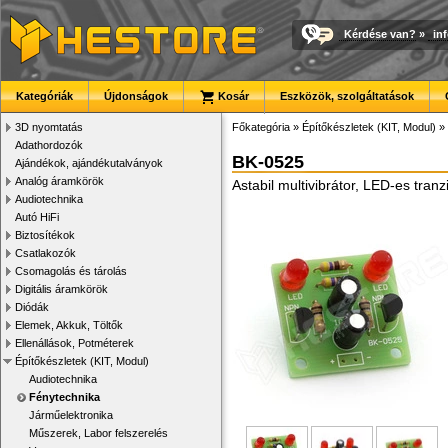
Kérdése van?
»
in
Kategóriák
Újdonságok
Kosár
Eszközök, szolgáltatások
3D nyomtatás
Főkategória
»
Építőkészletek (KIT, Modul)
»
Adathordozók
BK-0525
Ajándékok, ajándékutalványok
Analóg áramkörök
Astabil multivibrátor, LED-es tran
Audiotechnika
Autó HiFi
Biztosítékok
Csatlakozók
Csomagolás és tárolás
Digitális áramkörök
Diódák
Elemek, Akkuk, Töltők
Ellenállások, Potméterek
Építőkészletek (KIT, Modul)
Audiotechnika
Fénytechnika
Járműelektronika
Műszerek, Labor felszerelés