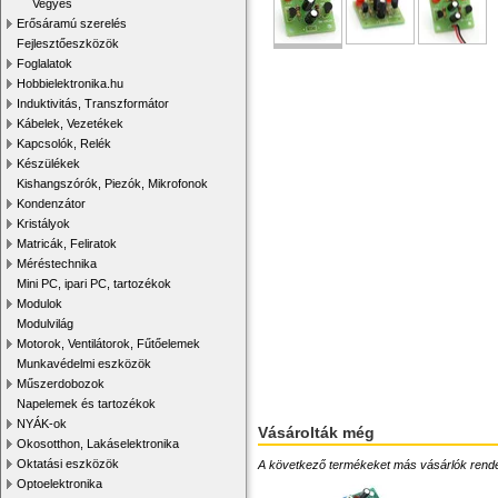
Vegyes
Erősáramú szerelés
Fejlesztőeszközök
Foglalatok
Hobbielektronika.hu
Induktivitás, Transzformátor
Kábelek, Vezetékek
Kapcsolók, Relék
Készülékek
Kishangszórók, Piezók, Mikrofonok
Kondenzátor
Kristályok
Matricák, Feliratok
Méréstechnika
Mini PC, ipari PC, tartozékok
Modulok
Modulvilág
Motorok, Ventilátorok, Fűtőelemek
Munkavédelmi eszközök
Műszerdobozok
Napelemek és tartozékok
NYÁK-ok
Vásárolták még
Okosotthon, Lakáselektronika
Oktatási eszközök
A következő termékeket más vásárlók rendelték
Optoelektronika