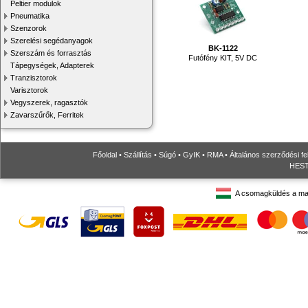
Peltier modulok
Pneumatika
Szenzorok
Szerelési segédanyagok
BK-1122
Szerszám és forrasztás
Futófény KIT, 5V DC
Tápegységek, Adapterek
Tranzisztorok
Varisztorok
Vegyszerek, ragasztók
Zavarszűrők, Ferritek
Főoldal
•
Szállítás
•
Súgó
•
GyIK
•
RMA
•
Általános szerződési fe
HESTO
A csomagküldés a ma