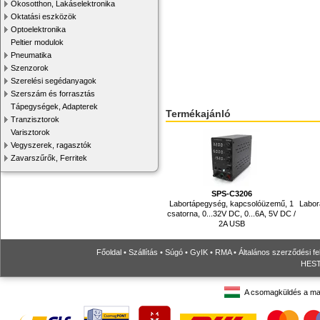
Okosotthon, Lakáselektronika
Oktatási eszközök
Optoelektronika
Peltier modulok
Pneumatika
Szenzorok
Szerelési segédanyagok
Szerszám és forrasztás
Tápegységek, Adapterek
Termékajánló
Tranzisztorok
Varisztorok
Vegyszerek, ragasztók
Zavarszűrők, Ferritek
SPS-C3206
Labortápegység, kapcsolóüzemű, 1
Labor
csatorna, 0...32V DC, 0...6A, 5V DC /
2A USB
Főoldal
•
Szállítás
•
Súgó
•
GyIK
•
RMA
•
Általános szerződési fe
HESTO
A csomagküldés a ma