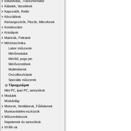
Induktivitás, Transzformátor
Kábelek, Vezetékek
Kapcsolók, Relék
Készülékek
Kishangszórók, Piezók, Mikrofonok
Kondenzátor
Kristályok
Matricák, Feliratok
Méréstechnika
Labor műszerek
Mérőmodulok
Mérőtű, pogo pin
Mérővezetékek
Multiméterek
Oszcilloszkópok
Speciális műszerek
Tápegységek
Mini PC, ipari PC, tartozékok
Modulok
Modulvilág
Motorok, Ventilátorok, Fűtőelemek
Munkavédelmi eszközök
Műszerdobozok
Napelemek és tartozékok
NYÁK-ok