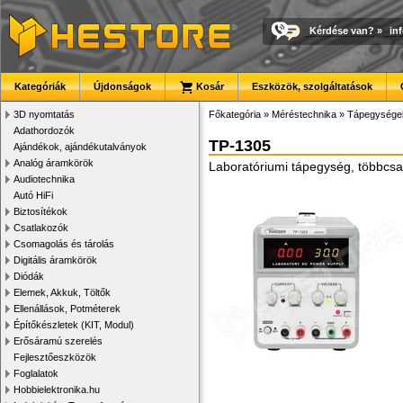
Kérdése van?
»
in
Kategóriák
Újdonságok
Kosár
Eszközök, szolgáltatások
3D nyomtatás
Főkategória
»
Méréstechnika
»
Tápegysége
Adathordozók
TP-1305
Ajándékok, ajándékutalványok
Analóg áramkörök
Laboratóriumi tápegység, többcsato
Audiotechnika
Autó HiFi
Biztosítékok
Csatlakozók
Csomagolás és tárolás
Digitális áramkörök
Diódák
Elemek, Akkuk, Töltők
Ellenállások, Potméterek
Építőkészletek (KIT, Modul)
Erősáramú szerelés
Fejlesztőeszközök
Foglalatok
Hobbielektronika.hu