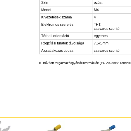
Szín
ezüst
Menet
M4
Kivezetések száma
4
Elektromos szerelés
THT,
csavaros szorító
Térbeli orientáció
egyenes
Rögzítési furatok távolsága
7.5x5mm
A csatlakozás típusa
csavaros szorító
Bővített forgalmazói/gyártói információk (EU 2023/988 rendele