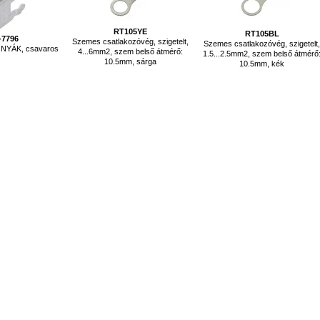
RT105YE
RT105BL
-7796
Szemes csatlakozóvég, szigetelt,
Szemes csatlakozóvég, szigetelt
 NYÁK, csavaros
4...6mm2, szem belső átmérő:
1.5...2.5mm2, szem belső átmérő
10.5mm, sárga
10.5mm, kék