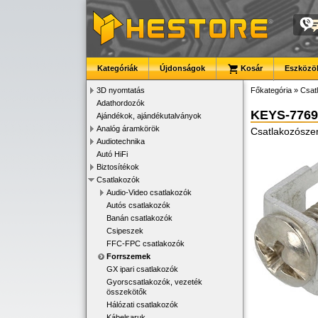
Kategóriák
Újdonságok
Kosár
Eszközök
3D nyomtatás
Főkategória
»
Csat
Adathordozók
KEYS-7769
Ajándékok, ajándékutalványok
Analóg áramkörök
Csatlakozósze
Audiotechnika
Autó HiFi
Biztosítékok
Csatlakozók
Audio-Video csatlakozók
Autós csatlakozók
Banán csatlakozók
Csipeszek
FFC-FPC csatlakozók
Forrszemek
GX ipari csatlakozók
Gyorscsatlakozók, vezeték
összekötők
Hálózati csatlakozók
Kábelsaruk