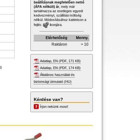
beállításnak megfelelően nettó
(ÁFA nélküli) ár
, mely már
tartalmazza az esetleges egyedi
kedvezményt, szállítási költség
nélkül. Módosításához kattintson a
fejléc
ikonjára.
Elérhetőség
Menny.
Raktáron
> 10
Adatlap, EN (PDF, 171 KB)
t)
Adatlap, EN (PDF, 174 KB)
Általános használati és
biztonsági útmutató (HU)
Kérdése van?
Írjon nekünk most!