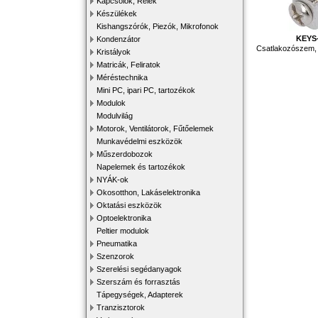
Kapcsolók, Relék
Készülékek
Kishangszórók, Piezók, Mikrofonok
KEYS
Kondenzátor
Csatlakozószem,
Kristályok
Matricák, Feliratok
Méréstechnika
Mini PC, ipari PC, tartozékok
Modulok
Modulvilág
Motorok, Ventilátorok, Fűtőelemek
Munkavédelmi eszközök
Műszerdobozok
Napelemek és tartozékok
NYÁK-ok
Okosotthon, Lakáselektronika
Oktatási eszközök
Optoelektronika
Peltier modulok
Pneumatika
Szenzorok
Szerelési segédanyagok
Szerszám és forrasztás
Tápegységek, Adapterek
Tranzisztorok