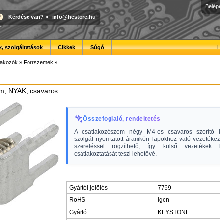
Belép
Kérdése van?
»
info@hestore.hu
T
, szolgáltatások
Cikkek
Súgó
lakozók
»
Forrszemek
»
m, NYAK, csavaros
Összefoglaló, rendeltetés
A csatlakozószem négy M4-es csavaros szorító k
szolgál nyomtatott áramköri lapokhoz való vezetéke
szereléssel rögzíthető, így külső vezetékek b
csatlakoztatását teszi lehetővé.
Gyártói jelölés
7769
RoHS
igen
Gyártó
KEYSTONE