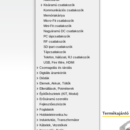
Kisáramú csatlakozók
Kommunikációs csatlakozók
Memóriakártya
Micro-Fit csatlakozók
Mini-Fit csatlakozók
Nagyáramú DC csatlakozók
PC tápcsatlakozók
RF csatlakozók
SD ipari csatlakozók
Tápcsatlakozók
Telefon, hálózati, RJ csatlakozók
USB, Fire Wire, HDMI
Csomagolás és tárolás
Digitális áramkörök
Diódák
Elemek, Akkuk, Töltők
Ellenállások, Potméterek
Építőkészletek (KIT, Modul)
Erősáramú szerelés
Fejlesztőeszközök
Foglalatok
Termékajánló
Hobbielektronika.hu
Induktivitás, Transzformátor
Kábelek, Vezetékek