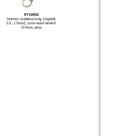
RT105RD
,
Szemes csatlakozóvég, szigetelt,
:
0.5...1.5mm2, szem belső átmérő:
10.5mm, piros