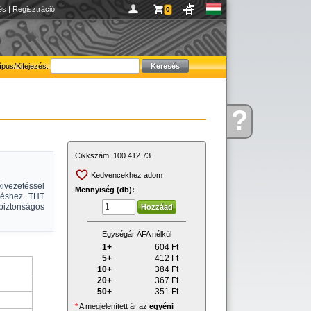
és
|
Regisztráció
0
ípus/Kifejezés:
?
Kérdése
van
Cikkszám:
100.412.73
Kedvencekhez adom
ivezetéssel
Mennyiség (db):
zéshez. THT
iztonságos
Egységár ÁFA nélkül
1+
604
Ft
5+
412
Ft
10+
384
Ft
20+
367
Ft
50+
351
Ft
*
A megjelenített ár az
egyéni