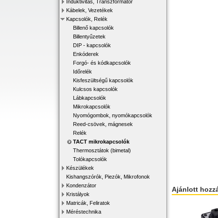
Induktivitás, Transzformátor
Kábelek, Vezetékek
Kapcsolók, Relék
Billenő kapcsolók
Billentyűzetek
DIP - kapcsolók
Enkóderek
Forgó- és kódkapcsolók
Időrelék
Kisfeszültségű kapcsolók
Kulcsos kapcsolók
Lábkapcsolók
Mikrokapcsolók
Nyomógombok, nyomókapcsolók
Reed-csövek, mágnesek
Relék
TACT mikrokapcsolók
Thermosztátok (bimetal)
Tolókapcsolók
Készülékek
Kishangszórók, Piezók, Mikrofonok
Kondenzátor
Ajánlott hozz
Kristályok
Matricák, Feliratok
Méréstechnika