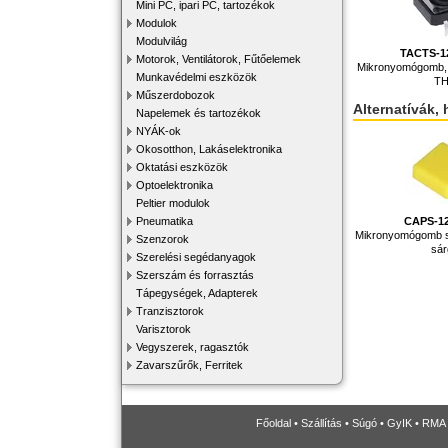
Mini PC, ipari PC, tartozékok
Modulok
Modulvilág
TACTS-1
Motorok, Ventilátorok, Fűtőelemek
Mikronyomógomb,
Munkavédelmi eszközök
T
Műszerdobozok
Alternatívák, 
Napelemek és tartozékok
NYÁK-ok
Okosotthon, Lakáselektronika
Oktatási eszközök
Optoelektronika
Peltier modulok
CAPS-1
Pneumatika
Mikronyomógomb s
Szenzorok
sá
Szerelési segédanyagok
Szerszám és forrasztás
Tápegységek, Adapterek
Tranzisztorok
Varisztorok
Vegyszerek, ragasztók
Zavarszűrők, Ferritek
Főoldal
•
Szállítás
•
Súgó
•
GyIK
•
RMA