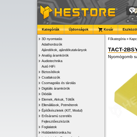
Kategóriák
Újdonságok
Kosár
Eszközök
3D nyomtatás
Főkategória
»
Kapc
Adathordozók
TACT-2BS
Ajándékok, ajándékutalványok
Analóg áramkörök
Nyomógomb sa
Audiotechnika
Autó HiFi
Biztosítékok
Csatlakozók
Csomagolás és tárolás
Digitális áramkörök
Diódák
Elemek, Akkuk, Töltők
Ellenállások, Potméterek
Építőkészletek (KIT, Modul)
Erősáramú szerelés
Fejlesztőeszközök
Foglalatok
Hobbielektronika.hu