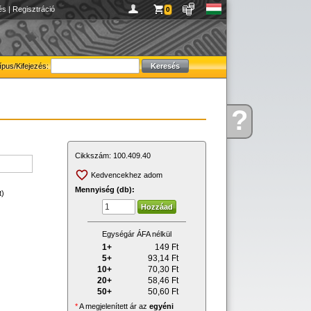
és
|
Regisztráció
0
ípus/Kifejezés:
?
Kérdése
van
Cikkszám:
100.409.40
Kedvencekhez adom
Mennyiség (db):
t)
Egységár ÁFA nélkül
1+
149
Ft
5+
93,14
Ft
10+
70,30
Ft
20+
58,46
Ft
50+
50,60
Ft
*
A megjelenített ár az
egyéni