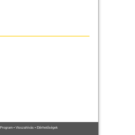
 Program
•
Visszahívás
•
Elérhetőségek