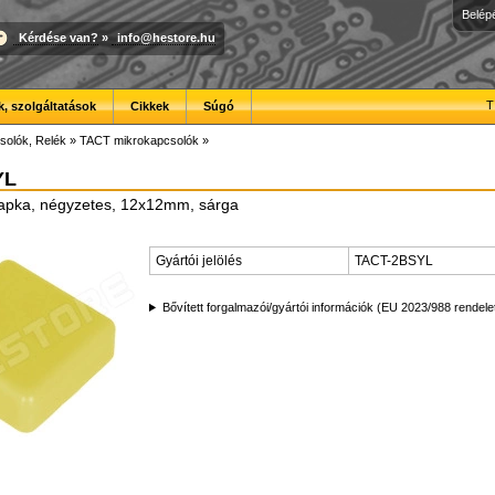
Belép
Kérdése van?
»
info@hestore.hu
T
, szolgáltatások
Cikkek
Súgó
solók, Relék
»
TACT mikrokapcsolók
»
YL
pka, négyzetes, 12x12mm, sárga
Gyártói jelölés
TACT-2BSYL
Bővített forgalmazói/gyártói információk (EU 2023/988 rendele