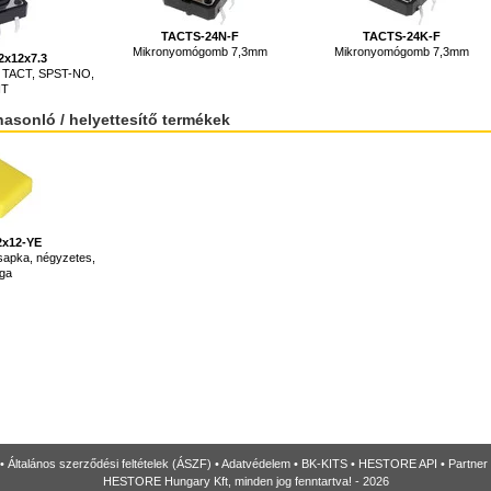
TACTS-24N-F
TACTS-24K-F
Mikronyomógomb 7,3mm
Mikronyomógomb 7,3mm
2x12x7.3
 TACT, SPST-NO,
HT
hasonló / helyettesítő termékek
2x12-YE
apka, négyzetes,
rga
•
Általános szerződési feltételek (ÁSZF)
•
Adatvédelem
•
BK-KITS
•
HESTORE API
•
Partner
HESTORE Hungary Kft, minden jog fenntartva! - 2026