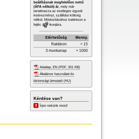
beállításnak megfelelően nettó
(ÁFA nélküli) ár
, mely már
tartalmazza az esetleges egyedi
kedvezményt, szállítási költség
nélkül. Módosításához kattintson a
fejléc
ikonjára.
Elérhetőség
Menny.
Raktáron
> 15
3 munkanap
> 1000
Adatlap, EN (PDF, 301 KB)
Általános használati és
biztonsági útmutató (HU)
Kérdése van?
Írjon nekünk most!