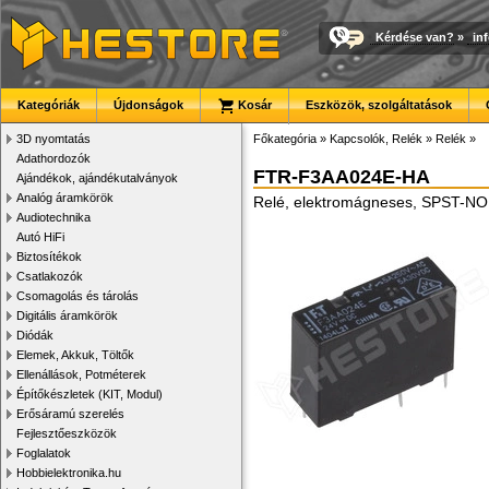
Kérdése van?
»
in
Kategóriák
Újdonságok
Kosár
Eszközök, szolgáltatások
3D nyomtatás
Főkategória
»
Kapcsolók, Relék
»
Relék
»
Adathordozók
FTR-F3AA024E-HA
Ajándékok, ajándékutalványok
Analóg áramkörök
Relé, elektromágneses, SPST-NO
Audiotechnika
Autó HiFi
Biztosítékok
Csatlakozók
Csomagolás és tárolás
Digitális áramkörök
Diódák
Elemek, Akkuk, Töltők
Ellenállások, Potméterek
Építőkészletek (KIT, Modul)
Erősáramú szerelés
Fejlesztőeszközök
Foglalatok
Hobbielektronika.hu