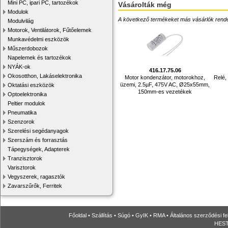
Mini PC, ipari PC, tartozékok
Vásárolták még
Modulok
A következő termékeket más vásárlók rendelték
Modulvilág
Motorok, Ventilátorok, Fűtőelemek
Munkavédelmi eszközök
Műszerdobozok
Napelemek és tartozékok
NYÁK-ok
416.17.75.06
Okosotthon, Lakáselektronika
Motor kondenzátor, motorokhoz,
Relé,
üzemi, 2.5µF, 475V AC, Ø25x55mm,
Oktatási eszközök
150mm-es vezetékek
Optoelektronika
Peltier modulok
Pneumatika
Szenzorok
Szerelési segédanyagok
Szerszám és forrasztás
Tápegységek, Adapterek
Tranzisztorok
Varisztorok
Vegyszerek, ragasztók
Zavarszűrők, Ferritek
Főoldal
•
Szállítás
•
Súgó
•
GyIK
•
RMA
•
Általános szerződési fe
HESTO