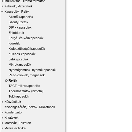
Induktivitás, Transzformátor
Kábelek, Vezetékek
Kapcsolók, Relék
Billenő kapcsolók
Billentyűzetek
DIP - kapcsolók
Enkóderek
Forgó- és kódkapcsolók
Időrelék
Kisfeszültségű kapcsolók
Kulcsos kapcsolók
Lábkapcsolók
Mikrokapcsolók
Nyomógombok, nyomókapcsolók
Reed-csövek, mágnesek
Relék
TACT mikrokapcsolók
Thermosztátok (bimetal)
Tolókapcsolók
Készülékek
Kishangszórók, Piezók, Mikrofonok
Kondenzátor
Kristályok
Matricák, Feliratok
Méréstechnika