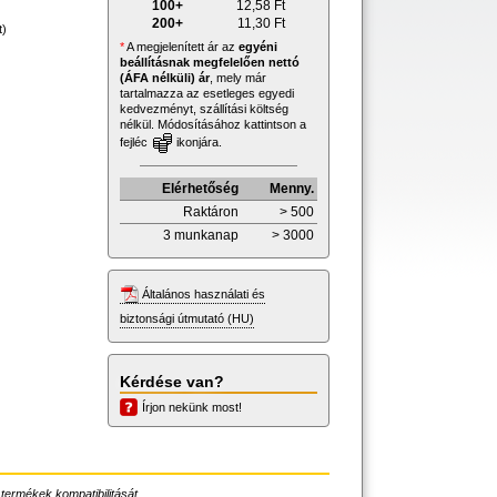
100+
12,58
Ft
200+
11,30
Ft
t)
*
A megjelenített ár az
egyéni
beállításnak megfelelően nettó
(ÁFA nélküli) ár
, mely már
tartalmazza az esetleges egyedi
kedvezményt, szállítási költség
nélkül. Módosításához kattintson a
fejléc
ikonjára.
Elérhetőség
Menny.
Raktáron
> 500
3 munkanap
> 3000
Általános használati és
biztonsági útmutató (HU)
Kérdése van?
Írjon nekünk most!
 termékek kompatibilitását.