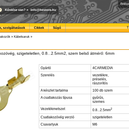
Belép
Kérdése van?
»
info@hestore.hu
T
, szolgáltatások
Cikkek
Súgó
lakozók
»
Kábelsaruk
»
ozóvég, szigeteletlen, 0.8...2.5mm2, szem belső átmérő: 6mm
Gyártó
4CARMEDIA
Szerelés
vezetékre,
préselés,
rászorítós
A készlet tartalma
100 db szem
A csatlakozás típusa
gyűrűs,
szemes
Vezetékmetszet
2
0.8...2.5mm
Csatlakozóvég verzió
szigeteletlen
Csavarlyuk
M6