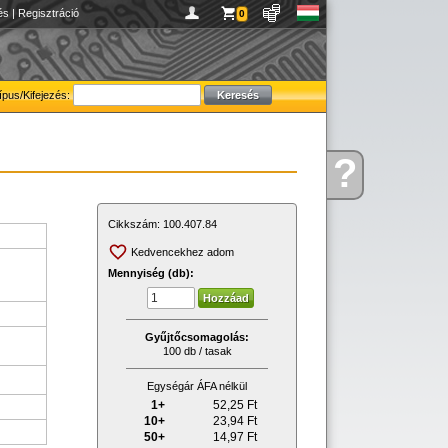
és
|
Regisztráció
0
ípus/Kifejezés:
?
Kérdése
van
Cikkszám:
100.407.84
Kedvencekhez adom
Mennyiség (db):
Gyűjtőcsomagolás:
100 db / tasak
Egységár ÁFA nélkül
1+
52,25
Ft
10+
23,94
Ft
50+
14,97
Ft