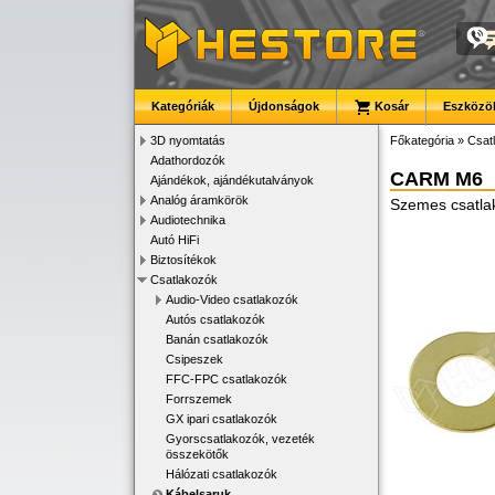
Kategóriák
Újdonságok
Kosár
Eszközök
3D nyomtatás
Főkategória
»
Csat
Adathordozók
CARM M6
Ajándékok, ajándékutalványok
Analóg áramkörök
Szemes csatlak
Audiotechnika
Autó HiFi
Biztosítékok
Csatlakozók
Audio-Video csatlakozók
Autós csatlakozók
Banán csatlakozók
Csipeszek
FFC-FPC csatlakozók
Forrszemek
GX ipari csatlakozók
Gyorscsatlakozók, vezeték
összekötők
Hálózati csatlakozók
Kábelsaruk