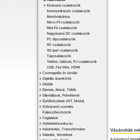
Kisáramú csatlakozók
Kommunikációs csatlakozók
Memóriakártya
Micro-Fit csatlakozók
Mini-Fit csatlakozók
Nagyáramú DC csatlakozók
PC tápcsatlakozók
RF csatlakozók
SD ipari csatlakozók
Tápcsatlakozók
Telefon, hálózati, RJ csatlakozók
USB, Fire Wire, HDMI
Csomagolás és tárolás
Digitális áramkörök
Diódák
Elemek, Akkuk, Töltők
Ellenállások, Potméterek
Építőkészletek (KIT, Modul)
Erősáramú szerelés
Fejlesztőeszközök
Foglalatok
Hobbielektronika.hu
Induktivitás, Transzformátor
Vásárolták m
Kábelek, Vezetékek
A következő terméke