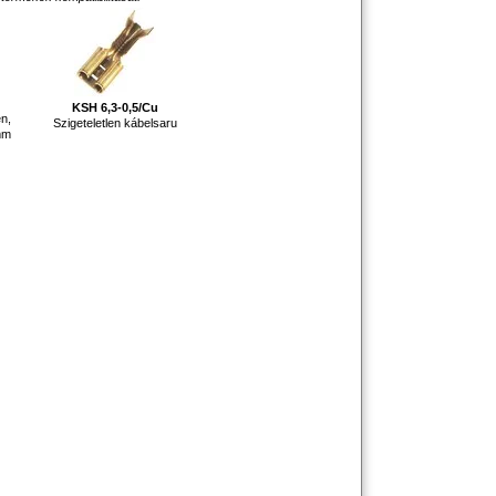
KSH 6,3-0,5/Cu
en,
Szigeteletlen kábelsaru
mm