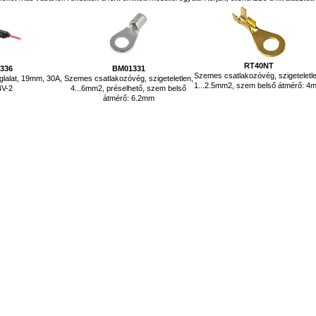
RT40NT
0336
BM01331
Szemes csatlakozóvég, szigeteletl
glalat, 19mm, 30A,
Szemes csatlakozóvég, szigeteletlen,
1...2.5mm2, szem belső átmérő: 4
4V-2
4...6mm2, préselhető, szem belső
átmérő: 6.2mm