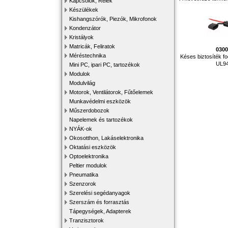
Kapcsolók, Relék
Készülékek
Kishangszórók, Piezók, Mikrofonok
Kondenzátor
Kristályok
Matricák, Feliratok
030
Méréstechnika
Késes biztosíték fo
UL9
Mini PC, ipari PC, tartozékok
Modulok
Modulvilág
Motorok, Ventilátorok, Fűtőelemek
Munkavédelmi eszközök
Műszerdobozok
Napelemek és tartozékok
NYÁK-ok
Okosotthon, Lakáselektronika
Oktatási eszközök
Optoelektronika
Peltier modulok
Pneumatika
Szenzorok
Szerelési segédanyagok
Szerszám és forrasztás
Tápegységek, Adapterek
Tranzisztorok