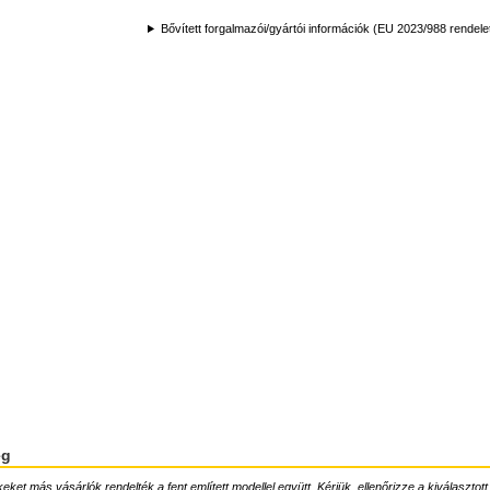
Bővített forgalmazói/gyártói információk (EU 2023/988 rendele
ég
ket más vásárlók rendelték a fent említett modellel együtt. Kérjük, ellenőrizze a kiválasztott