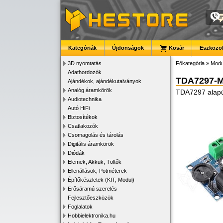
Kategóriák
Újdonságok
Kosár
Eszközök
3D nyomtatás
Főkategória
»
Modu
Adathordozók
TDA7297-
Ajándékok, ajándékutalványok
Analóg áramkörök
TDA7297 alapú
Audiotechnika
Autó HiFi
Biztosítékok
Csatlakozók
Csomagolás és tárolás
Digitális áramkörök
Diódák
Elemek, Akkuk, Töltők
Ellenállások, Potméterek
Építőkészletek (KIT, Modul)
Erősáramú szerelés
Fejlesztőeszközök
Foglalatok
Hobbielektronika.hu