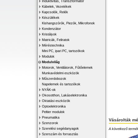
Induktivitás, Transzformátor
Kábelek, Vezetékek
Kapcsolók, Relék
Készülékek
Kishangszórók, Piezók, Mikrofonok
Kondenzátor
Kristályok
Matricák, Feliratok
Méréstechnika
Mini PC, ipari PC, tartozékok
Modulok
Modulvilág
Motorok, Ventilátorok, Fűtőelemek
Munkavédelmi eszközök
Műszerdobozok
Napelemek és tartozékok
NYÁK-ok
Okosotthon, Lakáselektronika
Oktatási eszközök
Optoelektronika
Peltier modulok
Pneumatika
Vásárolták m
Szenzorok
Szerelési segédanyagok
A következő terméke
Szerszám és forrasztás