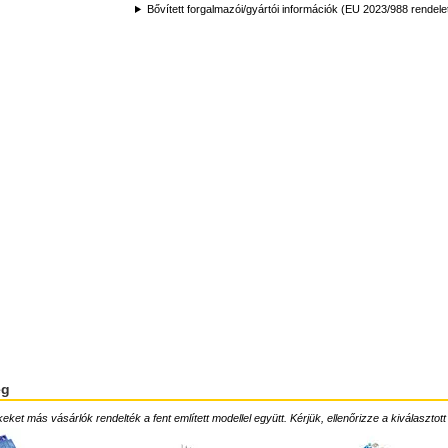
Bővített forgalmazói/gyártói információk (EU 2023/988 rendele
ég
ket más vásárlók rendelték a fent említett modellel együtt. Kérjük, ellenőrizze a kiválasztott