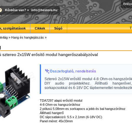
Belép
Kérdése van?
»
info@hestore.hu
T
, szolgáltatások
Cikkek
Súgó
lvilág
»
Hang és hanglejátszás
»
M
 sztereo 2x15W erősítő modul hangerőszabályzóval
Összefoglaló, rendeltetés
Sztereó 2x15W erősítő modul 4-8 Ohm-os hangszórókh
DIY audio projektekhez. Állítható hangerővel
sorkapcsokkal és 6-18V DC tápbemenettel rendelkezik
TDA7297 alapú erősítő modul
4-8 Ohm-os hangszórókhoz
2 pólusú 5.08mm-es sorkapocs a jobb és bal hangszóróhoz
Állítható hangerő
DC tápcsatlakozó: 5.5 x 2.1mm (6-18V DC)
Panel méret: 45x33mm