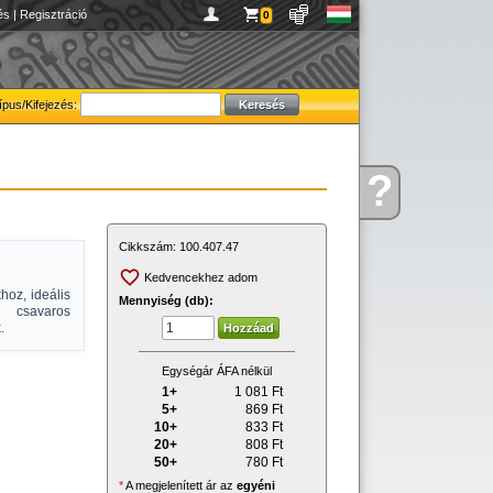
és
|
Regisztráció
0
ípus/Kifejezés:
?
Kérdése
van
Cikkszám:
100.407.47
Kedvencekhez adom
oz, ideális
Mennyiség (db):
, csavaros
.
Egységár ÁFA nélkül
1+
1 081
Ft
5+
869
Ft
10+
833
Ft
20+
808
Ft
50+
780
Ft
*
A megjelenített ár az
egyéni