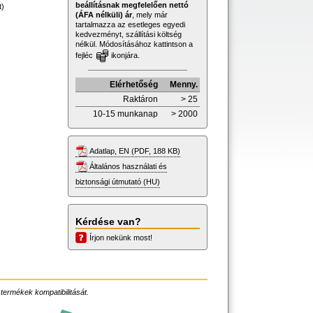
beállításnak megfelelően nettó
t)
(ÁFA nélküli) ár
, mely már
tartalmazza az esetleges egyedi
kedvezményt, szállítási költség
nélkül. Módosításához kattintson a
fejléc
ikonjára.
Elérhetőség
Menny.
Raktáron
> 25
10-15 munkanap
> 2000
Adatlap, EN (PDF, 188 KB)
Általános használati és
biztonsági útmutató (HU)
Kérdése van?
Írjon nekünk most!
 termékek kompatibilitását.