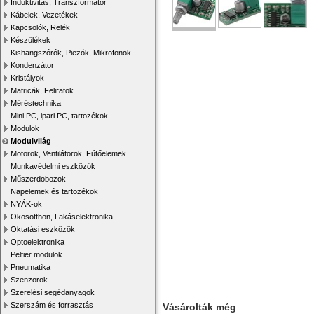
Induktivitás, Transzformátor
Kábelek, Vezetékek
Kapcsolók, Relék
Készülékek
Kishangszórók, Piezók, Mikrofonok
Kondenzátor
Kristályok
Matricák, Feliratok
Méréstechnika
Mini PC, ipari PC, tartozékok
Modulok
Modulvilág
Motorok, Ventilátorok, Fűtőelemek
Munkavédelmi eszközök
Műszerdobozok
Napelemek és tartozékok
NYÁK-ok
Okosotthon, Lakáselektronika
Oktatási eszközök
Optoelektronika
Peltier modulok
Pneumatika
Szenzorok
Szerelési segédanyagok
Szerszám és forrasztás
Vásárolták még