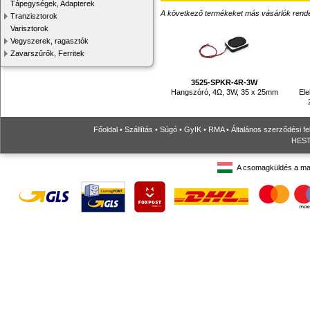
Tápegységek, Adapterek
A következő termékeket más vásárlók rendelték
Tranzisztorok
Varisztorok
Vegyszerek, ragasztók
Zavarszűrők, Ferritek
3525-SPKR-4R-3W
Hangszóró, 4Ω, 3W, 35 x 25mm
Ele
Főoldal
•
Szállítás
•
Súgó
•
GyIK
•
RMA
•
Általános szerződési fe
HESTO
A csomagküldés a ma