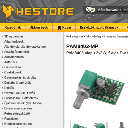
Kérdése van?
»
in
Kategóriák
Újdonságok
Kosár
Eszközök, szolgáltatások
3D nyomtatás
Főkategória
»
Modulvilág
»
Hang és hanglej
Adathordozók
PAM8403-MP
Ajándékok, ajándékutalványok
Analóg áramkörök
PAM8403 alapú 2x3W, 5V-os D-osz
Audiotechnika
Autó HiFi
Biztosítékok
Csatlakozók
Csomagolás és tárolás
Digitális áramkörök
Diódák
Elemek, Akkuk, Töltők
Ellenállások, Potméterek
Építőkészletek (KIT, Modul)
Erősáramú szerelés
Fejlesztőeszközök
Foglalatok
Hobbielektronika.hu