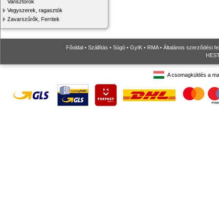
Varisztorok
Vegyszerek, ragasztók
Zavarszűrők, Ferritek
Főoldal
•
Szállítás
•
Súgó
•
GyIK
•
RMA
•
Általános szerződési fe
HESTO
A csomagküldés a ma