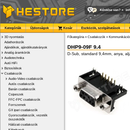
Kérdése van?
»
in
Kategóriák
Újdonságok
Kosár
Eszközök, szolgáltatások
3D nyomtatás
Főkategória
»
Csatlakozók
»
Kommunikációs
Adathordozók
DHP9-09F 9.4
Ajándékok, ajándékutalványok
Analóg áramkörök
D-Sub, standard 9,4mm, anya, aljz
Audiotechnika
Autó HiFi
Biztosítékok
Csatlakozók
Audio-Video csatlakozók
Autós csatlakozók
Banán csatlakozók
Csipeszek
FFC-FPC csatlakozók
Forrszemek
GX ipari csatlakozók
Gyorscsatlakozók, vezeték
összekötők
Hálózati csatlakozók
Kábelsaruk