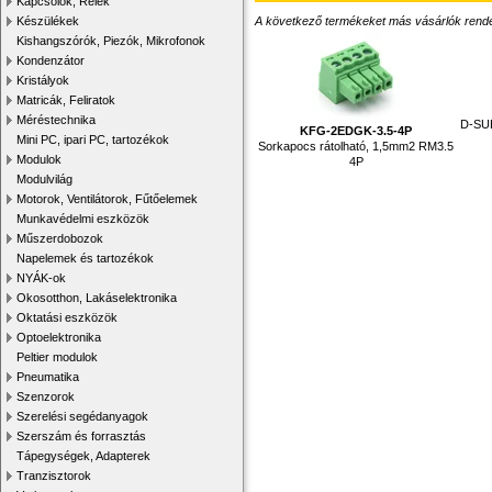
Kapcsolók, Relék
A következő termékeket más vásárlók rendelték
Készülékek
Kishangszórók, Piezók, Mikrofonok
Kondenzátor
Kristályok
Matricák, Feliratok
Méréstechnika
D-SUB
KFG-2EDGK-3.5-4P
Mini PC, ipari PC, tartozékok
Sorkapocs rátolható, 1,5mm2 RM3.5
Modulok
4P
Modulvilág
Motorok, Ventilátorok, Fűtőelemek
Munkavédelmi eszközök
Műszerdobozok
Napelemek és tartozékok
NYÁK-ok
Okosotthon, Lakáselektronika
Oktatási eszközök
Optoelektronika
Peltier modulok
Pneumatika
Szenzorok
Szerelési segédanyagok
Szerszám és forrasztás
Tápegységek, Adapterek
Tranzisztorok