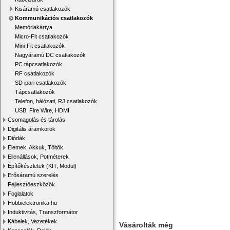
Kisáramú csatlakozók
Kommunikációs csatlakozók
Memóriakártya
Micro-Fit csatlakozók
Mini-Fit csatlakozók
Nagyáramú DC csatlakozók
PC tápcsatlakozók
RF csatlakozók
SD ipari csatlakozók
Tápcsatlakozók
Telefon, hálózati, RJ csatlakozók
USB, Fire Wire, HDMI
Csomagolás és tárolás
Digitális áramkörök
Diódák
Elemek, Akkuk, Töltők
Ellenállások, Potméterek
Építőkészletek (KIT, Modul)
Erősáramú szerelés
Fejlesztőeszközök
Foglalatok
Hobbielektronika.hu
Induktivitás, Transzformátor
Kábelek, Vezetékek
Vásárolták még