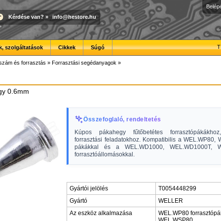
Belép
Kérdése van?
»
info@hestore.hu
T
, szolgáltatások
Cikkek
Súgó
szám és forrasztás
»
Forrasztási segédanyagok
»
egy 0.6mm
Összefoglaló, rendeltetés
Kúpos pákahegy fűtőbetétes forrasztópákákhoz,
forrasztási feladatokhoz. Kompatibilis a WEL.WP80
pákákkal és a WEL.WD1000, WEL.WD1000T, 
forrasztóállomásokkal.
Gyártói jelölés
T0054448299
Gyártó
WELLER
Az eszköz alkalmazása
WEL.WP80 forrasztópá
WEL.WSP80