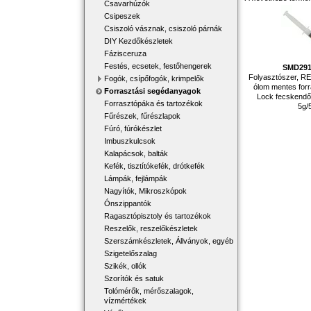
Csavarhúzók
Csipeszek
Csiszoló vásznak, csiszoló párnák
DIY Kezdőkészletek
Fázisceruza
Festés, ecsetek, festőhengerek
SMD29
Folyasztószer, REL
Fogók, csípőfogók, krimpelők
ólom mentes forr
Forrasztási segédanyagok
Lock fecskendő,
Forrasztópáka és tartozékok
5g/
Fűrészek, fűrészlapok
Fúró, fúrókészlet
Imbuszkulcsok
Kalapácsok, balták
Kefék, tisztítókefék, drótkefék
Lámpák, fejlámpák
Nagyítók, Mikroszkópok
Ónszippantók
Ragasztópisztoly és tartozékok
Reszelők, reszelőkészletek
Szerszámkészletek, Állványok, egyéb
Szigetelőszalag
Szikék, ollók
Szorítók és satuk
Tolómérők, mérőszalagok,
vízmértékek