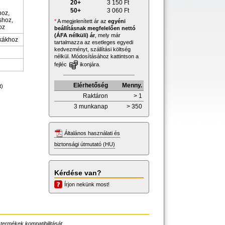
20+
3 150
Ft
50+
3 060
Ft
oz,
hoz,
*
A megjelenített ár az
egyéni
oz
beállításnak megfelelően nettó
(ÁFA nélküli) ár
, mely már
ákákhoz
tartalmazza az esetleges egyedi
kedvezményt, szállítási költség
nélkül. Módosításához kattintson a
fejléc
ikonjára.
Elérhetőség
Menny.
t)
Raktáron
> 1
3 munkanap
> 350
Általános használati és
biztonsági útmutató (HU)
Kérdése van?
Írjon nekünk most!
 termékek kompatibilitását.