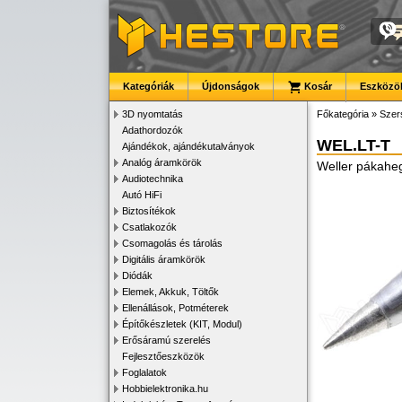
Kategóriák
Újdonságok
Kosár
Eszközök
3D nyomtatás
Főkategória
»
Szer
Adathordozók
WEL.LT-T
Ajándékok, ajándékutalványok
Analóg áramkörök
Weller pákah
Audiotechnika
Autó HiFi
Biztosítékok
Csatlakozók
Csomagolás és tárolás
Digitális áramkörök
Diódák
Elemek, Akkuk, Töltők
Ellenállások, Potméterek
Építőkészletek (KIT, Modul)
Erősáramú szerelés
Fejlesztőeszközök
Foglalatok
Hobbielektronika.hu