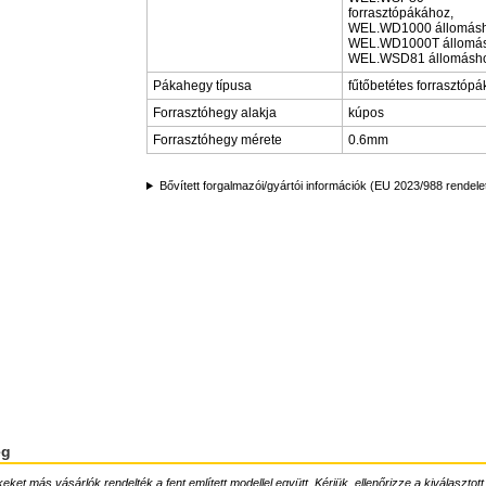
forrasztópákához,
WEL.WD1000 állomásh
WEL.WD1000T állomás
WEL.WSD81 állomásh
Pákahegy típusa
fűtőbetétes forrasztóp
Forrasztóhegy alakja
kúpos
Forrasztóhegy mérete
0.6mm
Bővített forgalmazói/gyártói információk (EU 2023/988 rendele
ég
ket más vásárlók rendelték a fent említett modellel együtt. Kérjük, ellenőrizze a kiválasztott