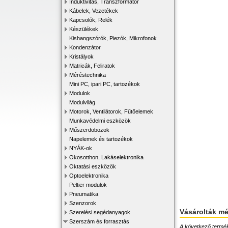
Induktivitás, Transzformátor
Kábelek, Vezetékek
Kapcsolók, Relék
Készülékek
Kishangszórók, Piezók, Mikrofonok
Kondenzátor
Kristályok
Matricák, Feliratok
Méréstechnika
Mini PC, ipari PC, tartozékok
Modulok
Modulvilág
Motorok, Ventilátorok, Fűtőelemek
Munkavédelmi eszközök
Műszerdobozok
Napelemek és tartozékok
NYÁK-ok
Okosotthon, Lakáselektronika
Oktatási eszközök
Optoelektronika
Peltier modulok
Pneumatika
Szenzorok
Vásárolták m
Szerelési segédanyagok
Szerszám és forrasztás
A következő terméke