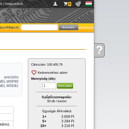
és
|
Regisztráció
0
ípus/Kifejezés:
?
Kérdése
van
Cikkszám:
100.405.79
Kedvencekhez adom
 precíziós
Mennyiség (db):
, WEL.WSP80
WEL.WSD81
Gyűjtőcsomagolás:
50 db / karton
Egységár ÁFA nélkül
1+
3 609
Ft
5+
3 294
Ft
kához,
10+
3 216
Ft