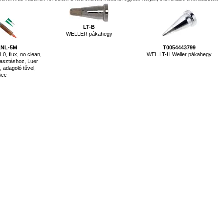
LT-B
WELLER pákahegy
1NL-5M
T0054443799
0, flux, no clean,
WEL.LT-H Weller pákahegy
asztáshoz, Luer
 adagoló tűvel,
5cc