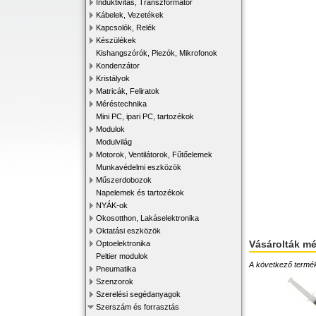
Induktivitás, Transzformátor
Kábelek, Vezetékek
Kapcsolók, Relék
Készülékek
Kishangszórók, Piezók, Mikrofonok
Kondenzátor
Kristályok
Matricák, Feliratok
Méréstechnika
Mini PC, ipari PC, tartozékok
Modulok
Modulvilág
Motorok, Ventilátorok, Fűtőelemek
Munkavédelmi eszközök
Műszerdobozok
Napelemek és tartozékok
NYÁK-ok
Okosotthon, Lakáselektronika
Oktatási eszközök
Vásárolták m
Optoelektronika
Peltier modulok
A következő terméke
Pneumatika
Szenzorok
Szerelési segédanyagok
Szerszám és forrasztás