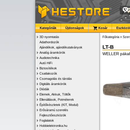
Kategóriák
Újdonságok
Kosár
Eszközök
3D nyomtatás
Főkategória
»
Szer
Adathordozók
LT-B
Ajándékok, ajándékutalványok
Analóg áramkörök
WELLER páka
Audiotechnika
Autó HiFi
Biztosítékok
Csatlakozók
Csomagolás és tárolás
Digitális áramkörök
Diódák
Elemek, Akkuk, Töltők
Ellenállások, Potméterek
Építőkészletek (KIT, Modul)
Erősáramú szerelés
Fejlesztőeszközök
Foglalatok
Hobbielektronika.hu