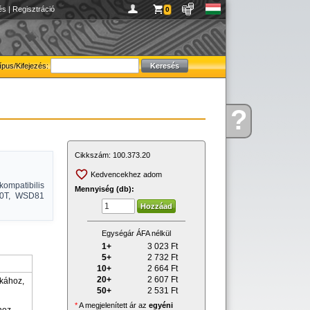
és
|
Regisztráció
0
ípus/Kifejezés:
?
Kérdése
van
Cikkszám:
100.373.20
Kedvencekhez adom
kompatibilis
Mennyiség (db):
0T, WSD81
Egységár ÁFA nélkül
1+
3 023
Ft
5+
2 732
Ft
10+
2 664
Ft
20+
2 607
Ft
kához,
50+
2 531
Ft
*
A megjelenített ár az
egyéni