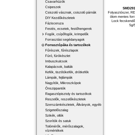
Csavarhúzók
Csipeszek
SMD29
Folyasztószer, REL
Csiszoló vásznak, csiszoló párnák
ólom mentes forr
DIY Kezdőkészletek
Lock fecskendő,
Fázisceruza
5g/
Festés, ecsetek, festőhengerek
Fogók, csípőfogók, krimpelők
Forrasztási segédanyagok
Forrasztópáka és tartozékok
Fűrészek, fűrészlapok
Fúró, fúrókészlet
Imbuszkulcsok
Kalapácsok, balták
Kefék, tisztítókefék, drótkefék
Lámpák, fejlámpák
Nagyítók, Mikroszkópok
Ónszippantók
Ragasztópisztoly és tartozékok
Reszelők, reszelőkészletek
Szerszámkészletek, Állványok, egyéb
Szigetelőszalag
Szikék, ollók
Szorítók és satuk
Tolómérők, mérőszalagok,
vízmértékek