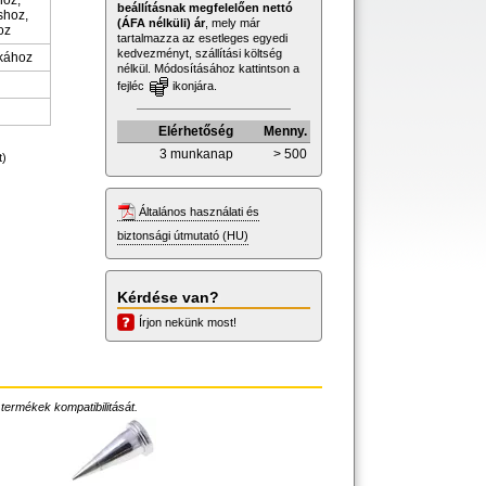
oz,
beállításnak megfelelően nettó
hoz,
(ÁFA nélküli) ár
, mely már
oz
tartalmazza az esetleges egyedi
kedvezményt, szállítási költség
ákához
nélkül. Módosításához kattintson a
fejléc
ikonjára.
Elérhetőség
Menny.
3 munkanap
> 500
t)
Általános használati és
biztonsági útmutató (HU)
Kérdése van?
Írjon nekünk most!
 termékek kompatibilitását.