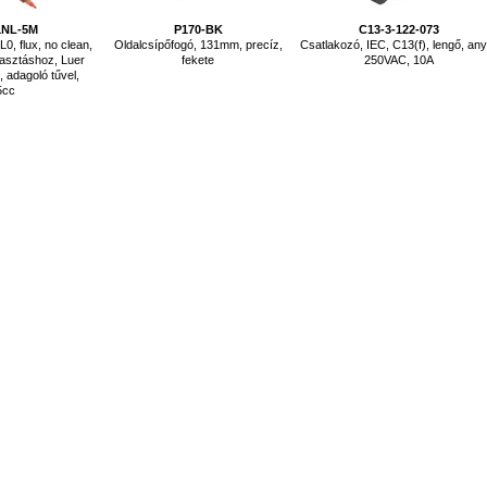
1NL-5M
P170-BK
C13-3-122-073
0, flux, no clean,
Oldalcsípőfogó, 131mm, precíz,
Csatlakozó, IEC, C13(f), lengő, any
asztáshoz, Luer
fekete
250VAC, 10A
 adagoló tűvel,
5cc