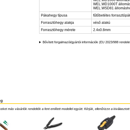
WEL.WD1000 állomásh
WEL.WD1000T állomás
WEL.WSD81 állomásh
Pákahegy típusa
fűtőbetétes forrasztóp
Forrasztóhegy alakja
véső alakú
Forrasztóhegy mérete
2.4x0.8mm
Bővített forgalmazói/gyártói információk (EU 2023/988 rendele
ég
ket más vásárlók rendelték a fent említett modellel együtt. Kérjük, ellenőrizze a kiválasztott