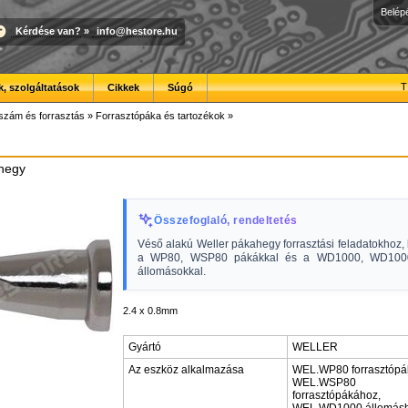
Belép
Kérdése van?
»
info@hestore.hu
T
, szolgáltatások
Cikkek
Súgó
szám és forrasztás
»
Forrasztópáka és tartozékok
»
hegy
Összefoglaló, rendeltetés
Véső alakú Weller pákahegy forrasztási feladatokhoz, 
a WP80, WSP80 pákákkal és a WD1000, WD100
állomásokkal.
2.4 x 0.8mm
Gyártó
WELLER
Az eszköz alkalmazása
WEL.WP80 forrasztópá
WEL.WSP80
forrasztópákához,