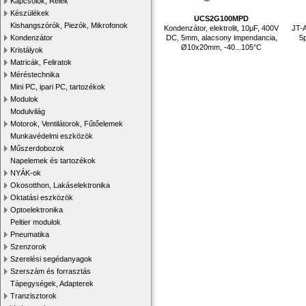
Kapcsolók, Relék
Készülékek
UCS2G100MPD
Kishangszórók, Piezók, Mikrofonok
Kondenzátor, elektrolit, 10µF, 400V
JT-A
DC, 5mm, alacsony impendancia,
5
Kondenzátor
Ø10x20mm, -40...105°C
Kristályok
Matricák, Feliratok
Méréstechnika
Mini PC, ipari PC, tartozékok
Modulok
Modulvilág
Motorok, Ventilátorok, Fűtőelemek
Munkavédelmi eszközök
Műszerdobozok
Napelemek és tartozékok
NYÁK-ok
Okosotthon, Lakáselektronika
Oktatási eszközök
Optoelektronika
Peltier modulok
Pneumatika
Szenzorok
Szerelési segédanyagok
Szerszám és forrasztás
Tápegységek, Adapterek
Tranzisztorok