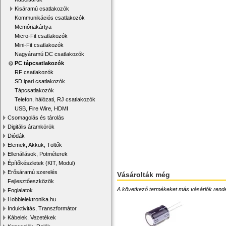
Kisáramú csatlakozók
Kommunikációs csatlakozók
Memóriakártya
Micro-Fit csatlakozók
Mini-Fit csatlakozók
Nagyáramú DC csatlakozók
PC tápcsatlakozók
RF csatlakozók
SD ipari csatlakozók
Tápcsatlakozók
Telefon, hálózati, RJ csatlakozók
USB, Fire Wire, HDMI
Csomagolás és tárolás
Digitális áramkörök
Diódák
Elemek, Akkuk, Töltők
Ellenállások, Potméterek
Építőkészletek (KIT, Modul)
Erősáramú szerelés
Vásárolták még
Fejlesztőeszközök
A következő termékeket más vásárlók rendelték
Foglalatok
Hobbielektronika.hu
Induktivitás, Transzformátor
Kábelek, Vezetékek