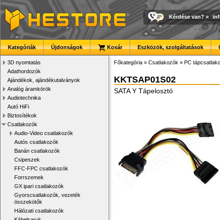
Kérdése van?
»
in
Kategóriák
Újdonságok
Kosár
Eszközök, szolgáltatások
3D nyomtatás
Főkategória
»
Csatlakozók
»
PC tápcsatlak
Adathordozók
KKTSAP01S02
Ajándékok, ajándékutalványok
Analóg áramkörök
SATA Y Tápelosztó
Audiotechnika
Autó HiFi
Biztosítékok
Csatlakozók
Audio-Video csatlakozók
Autós csatlakozók
Banán csatlakozók
Csipeszek
FFC-FPC csatlakozók
Forrszemek
GX ipari csatlakozók
Gyorscsatlakozók, vezeték
összekötők
Hálózati csatlakozók
Kábelsaruk