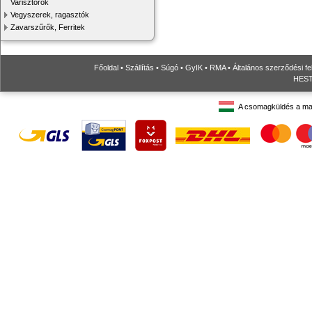
Varisztorok
Vegyszerek, ragasztók
Zavarszűrők, Ferritek
Főoldal
•
Szállítás
•
Súgó
•
GyIK
•
RMA
•
Általános szerződési fe
HESTO
A csomagküldés a ma