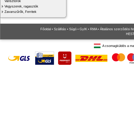
Varisztorok
Vegyszerek, ragasztók
Zavarszűrők, Ferritek
Főoldal
•
Szállítás
•
Súgó
•
GyIK
•
RMA
•
Általános szerződési fe
HESTO
A csomagküldés a ma