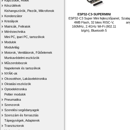
Kapcsolók, Relék
Készülékek
Kishangszórók, Piezók, Mikrofonok
ESP32-C3-SUPERMINI
Kondenzátor
ESP32-C3 Super Mini fejlesztőpanel,
Szala
Kristályok
4MB Flash, 32 bites RISC-V,
an
160MHz, 2.4GHz Wi-Fi (802.11
Matricák, Feliratok
b/g/n), Bluetooth 5
Méréstechnika
Mini PC, ipari PC, tartozékok
Modulok
Modulvilág
Motorok, Ventilátorok, Fűtőelemek
Munkavédelmi eszközök
Műszerdobozok
Napelemek és tartozékok
NYÁK-ok
Okosotthon, Lakáselektronika
Oktatási eszközök
Optoelektronika
Peltier modulok
Pneumatika
Szenzorok
Szerelési segédanyagok
Szerszám és forrasztás
Tápegységek, Adapterek
Tranzisztorok