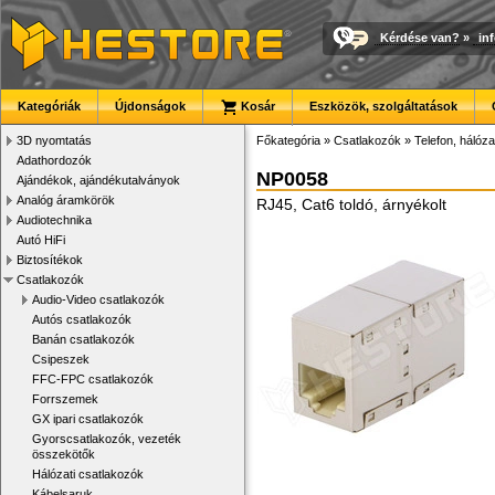
Kérdése van?
»
in
Kategóriák
Újdonságok
Kosár
Eszközök, szolgáltatások
3D nyomtatás
Főkategória
»
Csatlakozók
»
Telefon, hálóza
Adathordozók
NP0058
Ajándékok, ajándékutalványok
Analóg áramkörök
RJ45, Cat6 toldó, árnyékolt
Audiotechnika
Autó HiFi
Biztosítékok
Csatlakozók
Audio-Video csatlakozók
Autós csatlakozók
Banán csatlakozók
Csipeszek
FFC-FPC csatlakozók
Forrszemek
GX ipari csatlakozók
Gyorscsatlakozók, vezeték
összekötők
Hálózati csatlakozók
Kábelsaruk