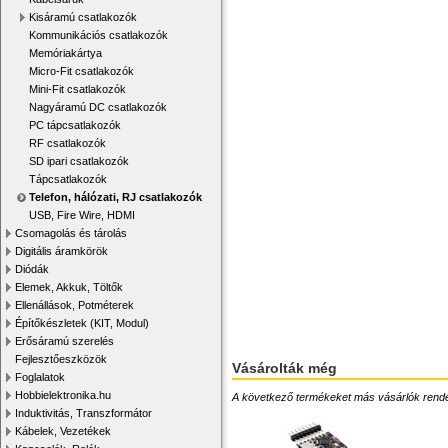
Kisáramú csatlakozók
Kommunikációs csatlakozók
Memóriakártya
Micro-Fit csatlakozók
Mini-Fit csatlakozók
Nagyáramú DC csatlakozók
PC tápcsatlakozók
RF csatlakozók
SD ipari csatlakozók
Tápcsatlakozók
Telefon, hálózati, RJ csatlakozók
USB, Fire Wire, HDMI
Csomagolás és tárolás
Digitális áramkörök
Diódák
Elemek, Akkuk, Töltők
Ellenállások, Potméterek
Építőkészletek (KIT, Modul)
Erősáramú szerelés
Fejlesztőeszközök
Vásárolták még
Foglalatok
Hobbielektronika.hu
A következő termékeket más vásárlók rendelték
Induktivitás, Transzformátor
Kábelek, Vezetékek