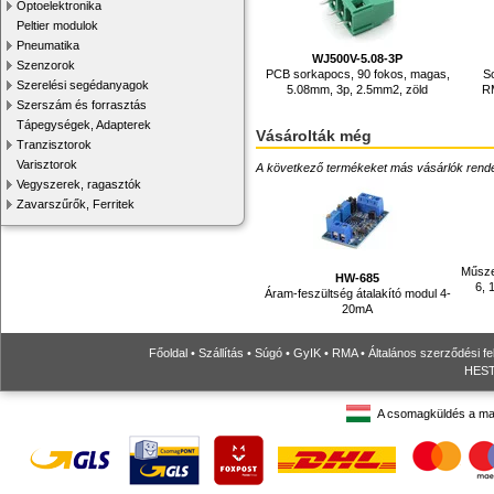
Optoelektronika
Peltier modulok
Pneumatika
WJ500V-5.08-3P
Szenzorok
PCB sorkapocs, 90 fokos, magas,
So
Szerelési segédanyagok
5.08mm, 3p, 2.5mm2, zöld
R
Szerszám és forrasztás
Tápegységek, Adapterek
Vásárolták még
Tranzisztorok
Varisztorok
A következő termékeket más vásárlók rendelték
Vegyszerek, ragasztók
Zavarszűrők, Ferritek
Műsze
HW-685
6, 
Áram-feszültség átalakító modul 4-
20mA
Főoldal
•
Szállítás
•
Súgó
•
GyIK
•
RMA
•
Általános szerződési fe
HESTO
A csomagküldés a ma