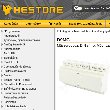
Kérdése van?
»
in
Kategóriák
Újdonságok
Kosár
Eszközök, szolgáltatások
3D nyomtatás
Főkategória
»
Műszerdobozok
»
Műanyag d
Adathordozók
D9MG
Ajándékok, ajándékutalványok
Analóg áramkörök
Műszerdoboz, DIN sínre, Mód. s
Audiotechnika
Autó HiFi
Biztosítékok
Csatlakozók
Csomagolás és tárolás
Digitális áramkörök
Diódák
Elemek, Akkuk, Töltők
Ellenállások, Potméterek
Építőkészletek (KIT, Modul)
Erősáramú szerelés
Fejlesztőeszközök
Foglalatok
Hobbielektronika.hu