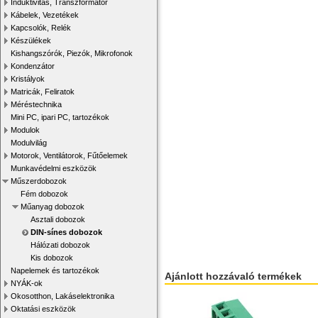
Induktivitás, Transzformátor
Kábelek, Vezetékek
Kapcsolók, Relék
Készülékek
Kishangszórók, Piezók, Mikrofonok
Kondenzátor
Kristályok
Matricák, Feliratok
Méréstechnika
Mini PC, ipari PC, tartozékok
Modulok
Modulvilág
Motorok, Ventilátorok, Fűtőelemek
Munkavédelmi eszközök
Műszerdobozok
Fém dobozok
Műanyag dobozok
Asztali dobozok
DIN-sínes dobozok
Hálózati dobozok
Kis dobozok
Napelemek és tartozékok
Ajánlott hozzávaló termékek
NYÁK-ok
Okosotthon, Lakáselektronika
Oktatási eszközök