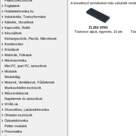
Fejlesztőeszközök
A következő termékeket más vásárlók rendelték
Foglalatok
Hobbielektronika.hu
Induktivitás, Transzformátor
Kábelek, Vezetékek
ZL262-10SG
Kapcsolók, Relék
Tüskesor aljzat, egyenes, 10 pin
Tüs
Készülékek
Kishangszórók, Piezók, Mikrofonok
Kondenzátor
Kristályok
Matricák, Feliratok
Méréstechnika
Mini PC, ipari PC, tartozékok
Modulok
Modulvilág
Motorok, Ventilátorok, Fűtőelemek
Munkavédelmi eszközök
Műszerdobozok
Napelemek és tartozékok
NYÁK-ok
Okosotthon, Lakáselektronika
Oktatási eszközök
Optoelektronika
Peltier modulok
Pneumatika