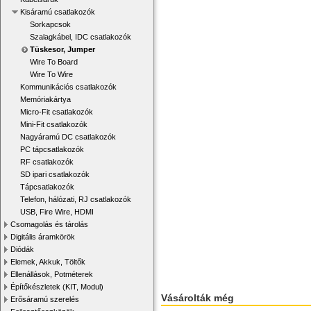
Kisáramú csatlakozók
Sorkapcsok
Szalagkábel, IDC csatlakozók
Tüskesor, Jumper
Wire To Board
Wire To Wire
Kommunikációs csatlakozók
Memóriakártya
Micro-Fit csatlakozók
Mini-Fit csatlakozók
Nagyáramú DC csatlakozók
PC tápcsatlakozók
RF csatlakozók
SD ipari csatlakozók
Tápcsatlakozók
Telefon, hálózati, RJ csatlakozók
USB, Fire Wire, HDMI
Csomagolás és tárolás
Digitális áramkörök
Diódák
Elemek, Akkuk, Töltők
Ellenállások, Potméterek
Építőkészletek (KIT, Modul)
Vásárolták még
Erősáramú szerelés