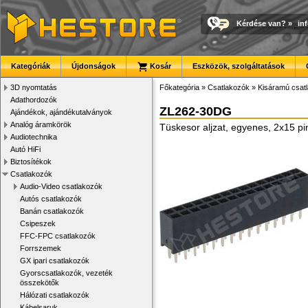
Kérdése van?
»
in
Kategóriák
Újdonságok
Kosár
Eszközök, szolgáltatások
3D nyomtatás
Főkategória
»
Csatlakozók
»
Kisáramú csat
Adathordozók
ZL262-30DG
Ajándékok, ajándékutalványok
Analóg áramkörök
Tüskesor aljzat, egyenes, 2x15 pi
Audiotechnika
Autó HiFi
Biztosítékok
Csatlakozók
Audio-Video csatlakozók
Autós csatlakozók
Banán csatlakozók
Csipeszek
FFC-FPC csatlakozók
Forrszemek
GX ipari csatlakozók
Gyorscsatlakozók, vezeték
összekötők
Hálózati csatlakozók
Kábelsaruk