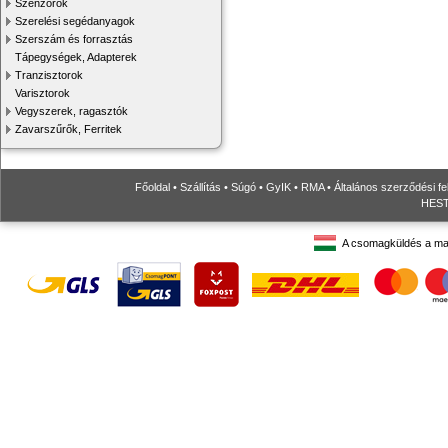
Szenzorok
Szerelési segédanyagok
Szerszám és forrasztás
Tápegységek, Adapterek
Tranzisztorok
Varisztorok
Vegyszerek, ragasztók
Zavarszűrők, Ferritek
Főoldal
•
Szállítás
•
Súgó
•
GyIK
•
RMA
•
Általános szerződési fe
HESTO
A csomagküldés a ma