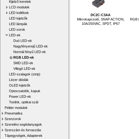
Kijelző keretek
LCD modulok
LED kellékek
DC2C-C3AA
LED kijelzők
Mikrokapcsoló, SNAP ACTION,
RGB L
10A/250VAC, SPDT, IP67
LED lámpák
LED sorok
LED-ek
Duó LED-ek
Nagyfényerejű LED-ek
Normál fényű LED-ek
RGB LED-ek
SMD LED-ek
Villogó LED-ek
LED-szalagok (strip)
Lézer diódák
OLED kijelzők
Optocsatolók, kapuk
Power LED-ek
Toslink, optikai szál
Peltier modulok
Pneumatika
Szenzorok
Szerelési segédanyagok
Szerszám és forrasztás
Tápegységek, Adapterek