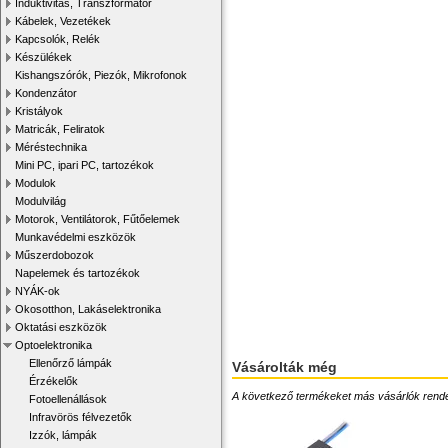
Induktivitás, Transzformátor
Kábelek, Vezetékek
Kapcsolók, Relék
Készülékek
Kishangszórók, Piezók, Mikrofonok
Kondenzátor
Kristályok
Matricák, Feliratok
Méréstechnika
Mini PC, ipari PC, tartozékok
Modulok
Modulvilág
Motorok, Ventilátorok, Fűtőelemek
Munkavédelmi eszközök
Műszerdobozok
Napelemek és tartozékok
NYÁK-ok
Okosotthon, Lakáselektronika
Oktatási eszközök
Optoelektronika
Ellenőrző lámpák
Vásárolták még
Érzékelők
A következő termékeket más vásárlók rendelték
Fotoellenállások
Infravörös félvezetők
Izzók, lámpák