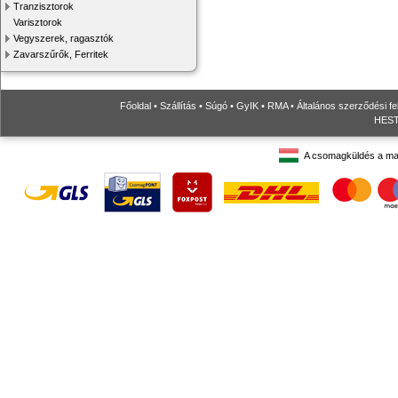
Tranzisztorok
Varisztorok
Vegyszerek, ragasztók
Zavarszűrők, Ferritek
Főoldal
•
Szállítás
•
Súgó
•
GyIK
•
RMA
•
Általános szerződési fe
HESTO
A csomagküldés a ma