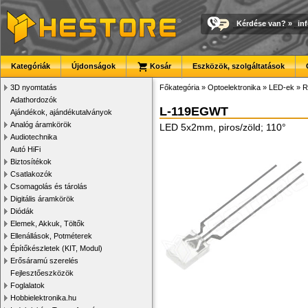
Kérdése van?
»
in
Kategóriák
Újdonságok
Kosár
Eszközök, szolgáltatások
3D nyomtatás
Főkategória
»
Optoelektronika
»
LED-ek
»
R
Adathordozók
L-119EGWT
Ajándékok, ajándékutalványok
Analóg áramkörök
LED 5x2mm, piros/zöld; 110°
Audiotechnika
Autó HiFi
Biztosítékok
Csatlakozók
Csomagolás és tárolás
Digitális áramkörök
Diódák
Elemek, Akkuk, Töltők
Ellenállások, Potméterek
Építőkészletek (KIT, Modul)
Erősáramú szerelés
Fejlesztőeszközök
Foglalatok
Hobbielektronika.hu