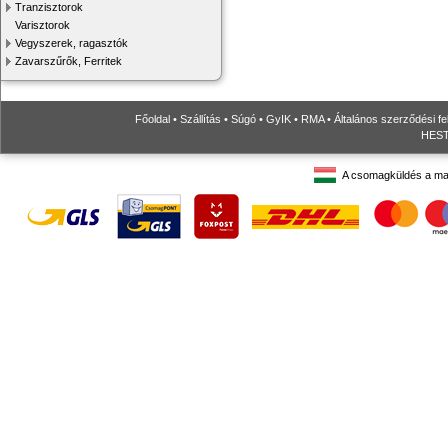
Tranzisztorok
Varisztorok
Vegyszerek, ragasztók
Zavarszűrők, Ferritek
Főoldal
•
Szállítás
•
Súgó
•
GyIK
•
RMA
•
Általános szerződési fe
HESTO
A csomagküldés a ma