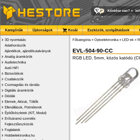
Kérdése van?
»
in
Kategóriák
Újdonságok
Kosár
Eszközök, szolgáltatások
3D nyomtatás
Főkategória
»
Optoelektronika
»
LED-ek
»
R
Adathordozók
EVL-504-90-CC
Ajándékok, ajándékutalványok
Analóg áramkörök
RGB LED, 5mm, közös katódú (CC
Audiotechnika
Autó HiFi
Biztosítékok
Csatlakozók
Csomagolás és tárolás
Digitális áramkörök
Diódák
Elemek, Akkuk, Töltők
Ellenállások, Potméterek
Építőkészletek (KIT, Modul)
Erősáramú szerelés
Fejlesztőeszközök
Foglalatok
Hobbielektronika.hu