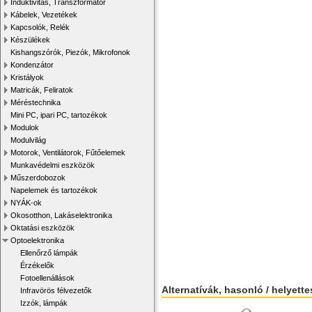
Induktivitás, Transzformátor
Kábelek, Vezetékek
Kapcsolók, Relék
Készülékek
Kishangszórók, Piezók, Mikrofonok
Kondenzátor
Kristályok
Matricák, Feliratok
Méréstechnika
Mini PC, ipari PC, tartozékok
Modulok
Modulvilág
Motorok, Ventilátorok, Fűtőelemek
Munkavédelmi eszközök
Műszerdobozok
Napelemek és tartozékok
NYÁK-ok
Okosotthon, Lakáselektronika
Oktatási eszközök
Optoelektronika
Ellenőrző lámpák
Érzékelők
Fotoellenállások
Alternatívák, hasonló / helyett
Infravörös félvezetők
Izzók, lámpák