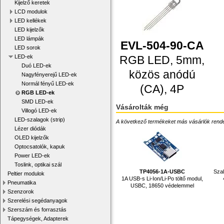
Kijelző keretek
LCD modulok
LED kellékek
LED kijelzők
LED lámpák
EVL-504-90-CA
LED sorok
RGB LED, 5mm,
LED-ek
Duó LED-ek
közös anódú
Nagyfényerejű LED-ek
Normál fényű LED-ek
(CA), 4P
RGB LED-ek
SMD LED-ek
Vásárolták még
Villogó LED-ek
LED-szalagok (strip)
A következő termékeket más vásárlók rendelték
Lézer diódák
OLED kijelzők
Optocsatolók, kapuk
Power LED-ek
Toslink, optikai szál
TP4056-1A-USBC
Szal
Peltier modulok
1A USB-s Li-Ion/Li-Po töltő modul,
Pneumatika
USBC, 18650 védelemmel
Szenzorok
Szerelési segédanyagok
Szerszám és forrasztás
Tápegységek, Adapterek