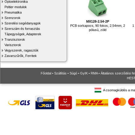
Optoelektronika
Peltier modulok
Pneumatika
Szenzorok
MX128-2.54-2P
Szerelési segédanyagok
PCB sorkapocs, 90 fokos, 2.54mm, 2
1
Szerszám és forrasztás
pólusú, zöld
Tápegységek, Adapterek
Tranzisztorok
Varisztorok
Vegyszerek, ragasztók
Zavarszűrők, Ferritek
Főoldal
•
Szállítás
•
Súgó
•
GyIK
•
RMA
•
Általános szerződési fe
HESTO
A csomagküldés a ma