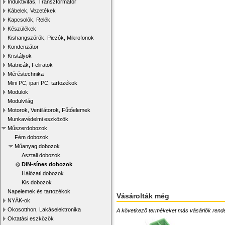
Induktivitás, Transzformátor
Kábelek, Vezetékek
Kapcsolók, Relék
Készülékek
Kishangszórók, Piezók, Mikrofonok
Kondenzátor
Kristályok
Matricák, Feliratok
Méréstechnika
Mini PC, ipari PC, tartozékok
Modulok
Modulvilág
Motorok, Ventilátorok, Fűtőelemek
Munkavédelmi eszközök
Műszerdobozok
Fém dobozok
Műanyag dobozok
Asztali dobozok
DIN-sínes dobozok
Hálózati dobozok
Kis dobozok
Napelemek és tartozékok
Vásárolták még
NYÁK-ok
Okosotthon, Lakáselektronika
A következő termékeket más vásárlók rendelték
Oktatási eszközök