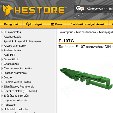
Kérdése van?
»
in
Kategóriák
Újdonságok
Kosár
Eszközök, szolgáltatások
3D nyomtatás
Főkategória
»
Műszerdobozok
»
Műanyag d
Adathordozók
E-107G
Ajándékok, ajándékutalványok
Analóg áramkörök
Tartóelem E-107 sorozathoz DIN s
Audiotechnika
Autó HiFi
Biztosítékok
Csatlakozók
Csomagolás és tárolás
Digitális áramkörök
Diódák
Elemek, Akkuk, Töltők
Ellenállások, Potméterek
Építőkészletek (KIT, Modul)
Erősáramú szerelés
Fejlesztőeszközök
Foglalatok
Hobbielektronika.hu