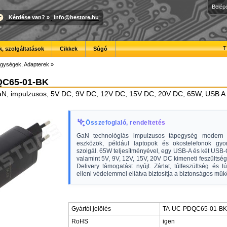
Belép
Kérdése van?
»
info@hestore.hu
T
, szolgáltatások
Cikkek
Súgó
gységek, Adapterek
»
QC65-01-BK
N, impulzusos, 5V DC, 9V DC, 12V DC, 15V DC, 20V DC, 65W, USB A al
Összefoglaló, rendeltetés
GaN technológiás impulzusos tápegység modern e
eszközök, például laptopok és okostelefonok gyor
szolgál. 65W teljesítményével, egy USB-A és két USB-C
valamint 5V, 9V, 12V, 15V, 20V DC kimeneti feszültsé
Delivery támogatást nyújt. Zárlat, túlfeszültség és 
elleni védelemmel ellátva biztosítja a biztonságos műk
Gyártói jelölés
TA-UC-PDQC65-01-BK
RoHS
igen