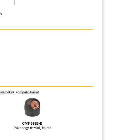
t)
 termékek kompatibilitását.
CMT-599B-B
Pákahegy tisztító, fekete