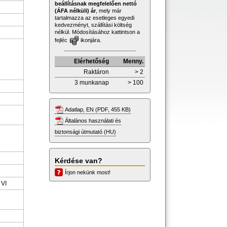
beállításnak megfelelően nettó
(ÁFA nélküli) ár
, mely már
tartalmazza az esetleges egyedi
kedvezményt, szállítási költség
nélkül. Módosításához kattintson a
fejléc
ikonjára.
Elérhetőség
Menny.
Raktáron
> 2
3 munkanap
> 100
Adatlap, EN (PDF, 455 KB)
Általános használati és
biztonsági útmutató (HU)
Kérdése van?
Írjon nekünk most!
 VI