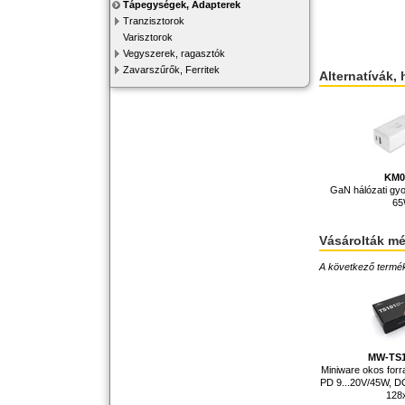
Tápegységek, Adapterek
Tranzisztorok
Varisztorok
Vegyszerek, ragasztók
Zavarszűrők, Ferritek
Alternatívák, 
KM0
GaN hálózati gyo
6
Vásárolták m
A következő terméke
MW-TS
Miniware okos for
PD 9...20V/45W, 
128