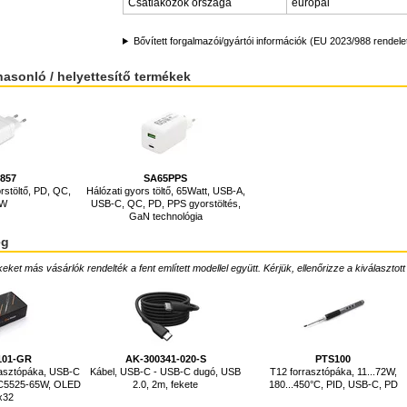
Csatlakozók országa
európai
Bővített forgalmazói/gyártói információk (EU 2023/988 rendele
hasonló / helyettesítő termékek
857
SA65PPS
rstöltő, PD, QC,
Hálózati gyors töltő, 65Watt, USB-A,
5W
USB-C, QC, PD, PPS gyorstöltés,
GaN technológia
ég
ket más vásárlók rendelték a fent említett modellel együtt. Kérjük, ellenőrizze a kiválasztott
101-GR
AK-300341-020-S
PTS100
rasztópáka, USB-C
Kábel, USB-C - USB-C dugó, USB
T12 forrasztópáka, 11...72W,
DC5525-65W, OLED
2.0, 2m, fekete
180...450°C, PID, USB-C, PD
x32