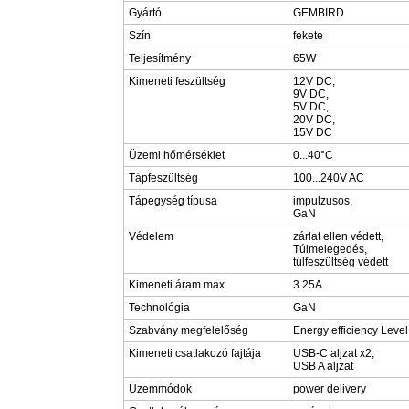
Gyártó
GEMBIRD
Szín
fekete
Teljesítmény
65W
Kimeneti feszültség
12V DC,
9V DC,
5V DC,
20V DC,
15V DC
Üzemi hőmérséklet
0...40°C
Tápfeszültség
100...240V AC
Tápegység típusa
impulzusos,
GaN
Védelem
zárlat ellen védett,
Túlmelegedés,
túlfeszültség védett
Kimeneti áram max.
3.25A
Technológia
GaN
Szabvány megfelelőség
Energy efficiency Level
Kimeneti csatlakozó fajtája
USB-C aljzat x2,
USB A aljzat
Üzemmódok
power delivery