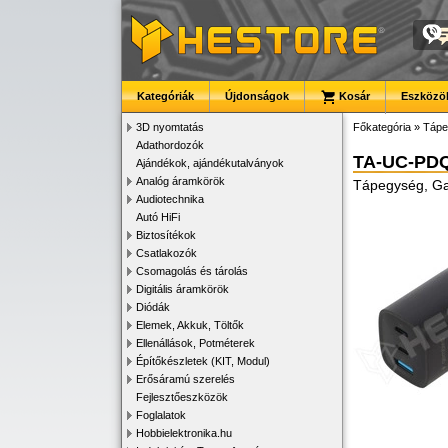
Kategóriák
Újdonságok
Kosár
Eszközök
3D nyomtatás
Főkategória
»
Tápe
Adathordozók
TA-UC-PD
Ajándékok, ajándékutalványok
Analóg áramkörök
Tápegység, Ga
Audiotechnika
Autó HiFi
Biztosítékok
Csatlakozók
Csomagolás és tárolás
Digitális áramkörök
Diódák
Elemek, Akkuk, Töltők
Ellenállások, Potméterek
Építőkészletek (KIT, Modul)
Erősáramú szerelés
Fejlesztőeszközök
Foglalatok
Hobbielektronika.hu