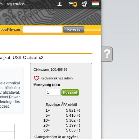
és
|
Regisztráció
0
ípus/Kifejezés:
?
Kérdése
jzat, USB-C aljzat x2
van
Cikkszám:
100.495.55
Kedvencekhez adom
lektronikai
Mennyiség (db):
s töltésére
 aljzatával,
geivel Power
túlmelegedés
Egységár ÁFA nélkül
ödést.
1+
5 821
Ft
5+
5 416
Ft
10+
5 302
Ft
20+
5 199
Ft
50+
5 055
Ft
*
A megjelenített ár az
egyéni