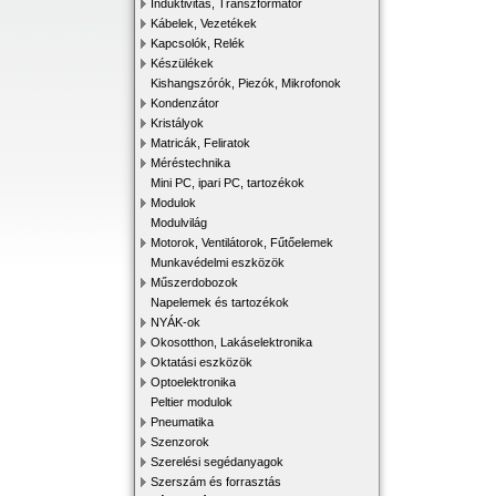
Induktivitás, Transzformátor
Kábelek, Vezetékek
Kapcsolók, Relék
Készülékek
Kishangszórók, Piezók, Mikrofonok
Kondenzátor
Kristályok
Matricák, Feliratok
Méréstechnika
Mini PC, ipari PC, tartozékok
Modulok
Modulvilág
Motorok, Ventilátorok, Fűtőelemek
Munkavédelmi eszközök
Műszerdobozok
Napelemek és tartozékok
NYÁK-ok
Okosotthon, Lakáselektronika
Oktatási eszközök
Optoelektronika
Peltier modulok
Pneumatika
Szenzorok
Szerelési segédanyagok
Szerszám és forrasztás