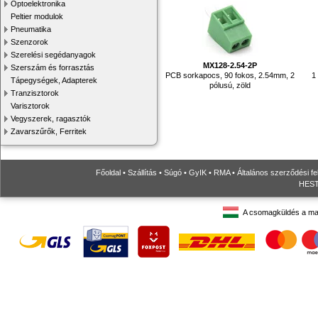
Optoelektronika
Peltier modulok
Pneumatika
Szenzorok
Szerelési segédanyagok
MX128-2.54-2P
Szerszám és forrasztás
PCB sorkapocs, 90 fokos, 2.54mm, 2
1
Tápegységek, Adapterek
pólusú, zöld
Tranzisztorok
Varisztorok
Vegyszerek, ragasztók
Zavarszűrők, Ferritek
Főoldal
•
Szállítás
•
Súgó
•
GyIK
•
RMA
•
Általános szerződési fe
HESTO
A csomagküldés a ma