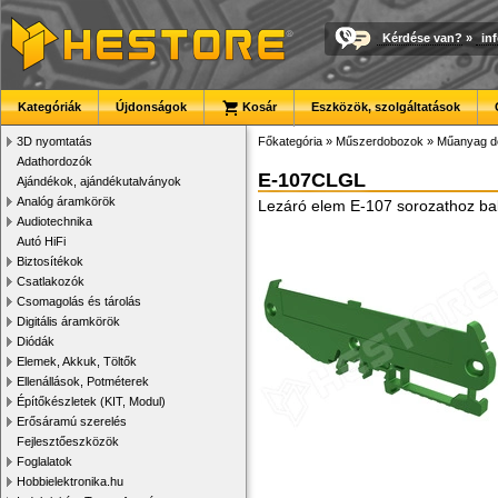
Kérdése van?
»
in
Kategóriák
Újdonságok
Kosár
Eszközök, szolgáltatások
3D nyomtatás
Főkategória
»
Műszerdobozok
»
Műanyag d
Adathordozók
E-107CLGL
Ajándékok, ajándékutalványok
Analóg áramkörök
Lezáró elem E-107 sorozathoz bal 
Audiotechnika
Autó HiFi
Biztosítékok
Csatlakozók
Csomagolás és tárolás
Digitális áramkörök
Diódák
Elemek, Akkuk, Töltők
Ellenállások, Potméterek
Építőkészletek (KIT, Modul)
Erősáramú szerelés
Fejlesztőeszközök
Foglalatok
Hobbielektronika.hu