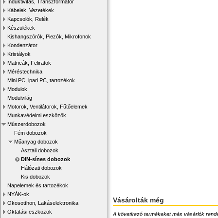
Induktivitás, Transzformátor
Kábelek, Vezetékek
Kapcsolók, Relék
Készülékek
Kishangszórók, Piezók, Mikrofonok
Kondenzátor
Kristályok
Matricák, Feliratok
Méréstechnika
Mini PC, ipari PC, tartozékok
Modulok
Modulvilág
Motorok, Ventilátorok, Fűtőelemek
Munkavédelmi eszközök
Műszerdobozok
Fém dobozok
Műanyag dobozok
Asztali dobozok
DIN-sínes dobozok
Hálózati dobozok
Kis dobozok
Napelemek és tartozékok
NYÁK-ok
Vásárolták még
Okosotthon, Lakáselektronika
Oktatási eszközök
A következő termékeket más vásárlók rendelték