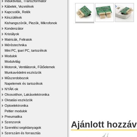
Induktivitás, Transzformátor
Kábelek, Vezetékek
Kapcsolók, Relék
Készülékek
Kishangszórók, Piezók, Mikrofonok
Kondenzátor
Kristályok
Matricák, Feliratok
Méréstechnika
Mini PC, ipari PC, tartozékok
Modulok
Modulvilág
Motorok, Ventilátorok, Fűtőelemek
Munkavédelmi eszközök
Műszerdobozok
Napelemek és tartozékok
NYÁK-ok
Okosotthon, Lakáselektronika
Oktatási eszközök
Optoelektronika
Peltier modulok
Pneumatika
Ajánlott hozzá
Szenzorok
Szerelési segédanyagok
Szerszám és forrasztás