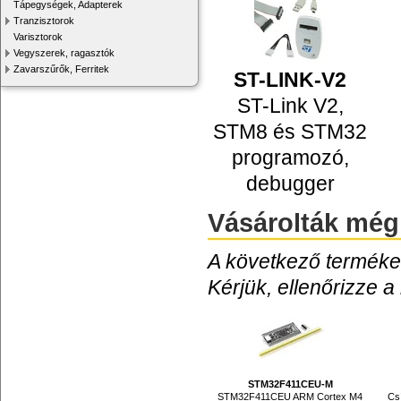
Tápegységek, Adapterek
Tranzisztorok
Varisztorok
Vegyszerek, ragasztók
Zavarszűrők, Ferritek
ST-LINK-V2
ST-Link V2,
STM8 és STM32
programozó,
debugger
Vásárolták még
A következő termékek
Kérjük, ellenőrizze a
STM32F411CEU-M
STM32F411CEU ARM Cortex M4
Csí