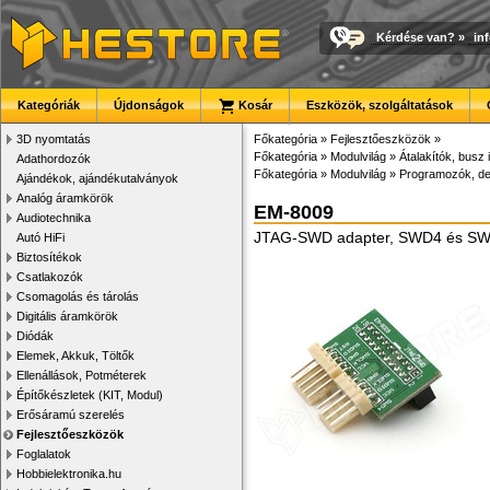
Kérdése van?
»
in
Kategóriák
Újdonságok
Kosár
Eszközök, szolgáltatások
3D nyomtatás
Főkategória
»
Fejlesztőeszközök
»
Főkategória
»
Modulvilág
»
Átalakítók, busz 
Adathordozók
Főkategória
»
Modulvilág
»
Programozók, d
Ajándékok, ajándékutalványok
Analóg áramkörök
EM-8009
Audiotechnika
JTAG-SWD adapter, SWD4 és SWD5
Autó HiFi
Biztosítékok
Csatlakozók
Csomagolás és tárolás
Digitális áramkörök
Diódák
Elemek, Akkuk, Töltők
Ellenállások, Potméterek
Építőkészletek (KIT, Modul)
Erősáramú szerelés
Fejlesztőeszközök
Foglalatok
Hobbielektronika.hu