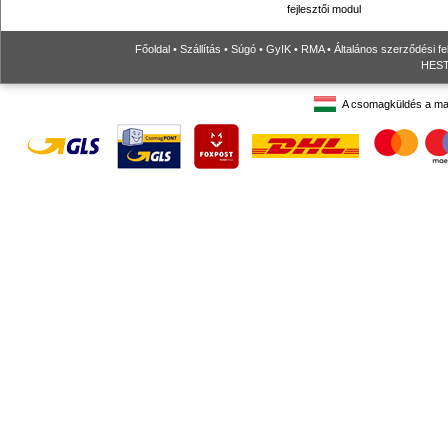
fejlesztői modul
Főoldal
•
Szállítás
•
Súgó
•
GyIK
•
RMA
•
Általános szerződési fe
HESTO
A csomagküldés a ma