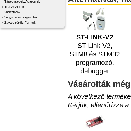
Tápegységek, Adapterek
Tranzisztorok
Varisztorok
Vegyszerek, ragasztók
Zavarszűrők, Ferritek
ST-LINK-V2
ST-Link V2,
STM8 és STM32
programozó,
debugger
Vásárolták még
A következő termékek
Kérjük, ellenőrizze a