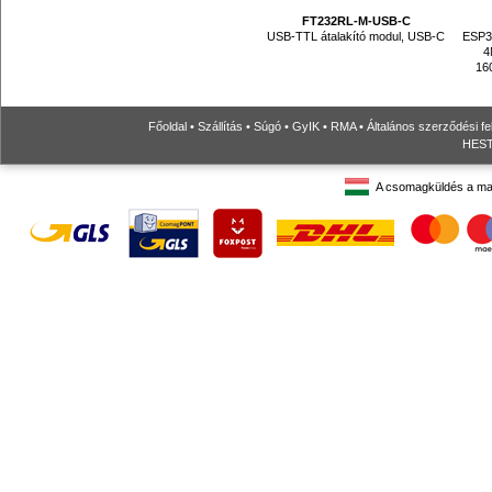
FT232RL-M-USB-C
USB-TTL átalakító modul, USB-C
ESP32
4
16
Főoldal
•
Szállítás
•
Súgó
•
GyIK
•
RMA
•
Általános szerződési fe
HESTO
A csomagküldés a ma