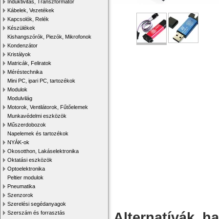
Induktivitás, Transzformátor
Kábelek, Vezetékek
Kapcsolók, Relék
Készülékek
Kishangszórók, Piezók, Mikrofonok
Kondenzátor
Kristályok
Matricák, Feliratok
Méréstechnika
Mini PC, ipari PC, tartozékok
Modulok
Modulvilág
Motorok, Ventilátorok, Fűtőelemek
Munkavédelmi eszközök
Műszerdobozok
Napelemek és tartozékok
NYÁK-ok
Okosotthon, Lakáselektronika
Oktatási eszközök
Optoelektronika
Peltier modulok
Pneumatika
Szenzorok
Szerelési segédanyagok
Alternatívák, h
Szerszám és forrasztás