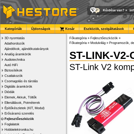
Kérdése van?
»
in
Kategóriák
Újdonságok
Kosár
Eszközök, szolgáltatások
3D nyomtatás
Főkategória
»
Fejlesztőeszközök
»
Főkategória
»
Modulvilág
»
Programozók, d
Adathordozók
Ajándékok, ajándékutalványok
ST-LINK-V2-
Analóg áramkörök
Audiotechnika
ST-Link V2 komp
Autó HiFi
Biztosítékok
Csatlakozók
Csomagolás és tárolás
Digitális áramkörök
Diódák
Elemek, Akkuk, Töltők
Ellenállások, Potméterek
Építőkészletek (KIT, Modul)
Erősáramú szerelés
Fejlesztőeszközök
Foglalatok
Hobbielektronika.hu