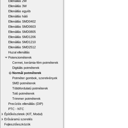
Ellenállás 2W
Ellenállás 3W
Ellenállás egyéb
Ellenállás háló
Ellenállás SMD0402
Ellenállás SMD0603
Ellenállás SMD0805
Ellenállás SMD1206
Ellenállás SMD1210
Ellenállás SMD2512
Huzal ellenállás
Potenciométerek
Cermet, kerámia-fém potméterek
Digitális potméterek
Normál potméterek
Potméter gombok, szerelvények
SMD potméterek
Többfordulatú potméterek
Toló potméterek
Trimmer potméterek
Precíziós ellenállás (DIP)
PTC - NTC
Építőkészletek (KIT, Modul)
Erősáramú szerelés
Fejlesztőeszközök