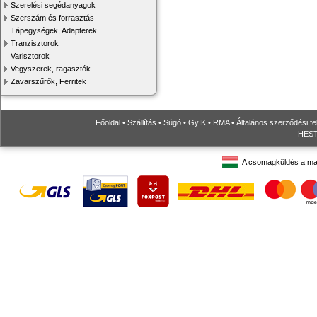
Szerelési segédanyagok
Szerszám és forrasztás
Tápegységek, Adapterek
Tranzisztorok
Varisztorok
Vegyszerek, ragasztók
Zavarszűrők, Ferritek
Főoldal
•
Szállítás
•
Súgó
•
GyIK
•
RMA
•
Általános szerződési fe
HESTO
A csomagküldés a ma