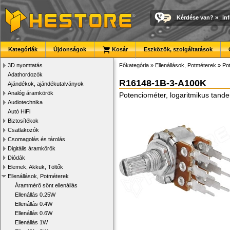
Kérdése van?
»
in
Kategóriák
Újdonságok
Kosár
Eszközök, szolgáltatások
3D nyomtatás
Főkategória
»
Ellenállások, Potméterek
»
Po
Adathordozók
R16148-1B-3-A100K
Ajándékok, ajándékutalványok
Analóg áramkörök
Potenciométer, logaritmikus tand
Audiotechnika
Autó HiFi
Biztosítékok
Csatlakozók
Csomagolás és tárolás
Digitális áramkörök
Diódák
Elemek, Akkuk, Töltők
Ellenállások, Potméterek
Árammérő sönt ellenállás
Ellenállás 0.25W
Ellenállás 0.4W
Ellenállás 0.6W
Ellenállás 1W