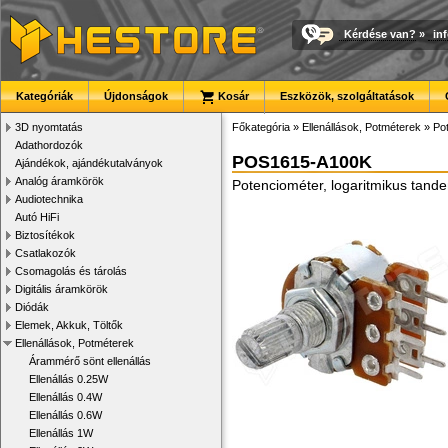
Kérdése van?
»
in
Kategóriák
Újdonságok
Kosár
Eszközök, szolgáltatások
3D nyomtatás
Főkategória
»
Ellenállások, Potméterek
»
Po
Adathordozók
POS1615-A100K
Ajándékok, ajándékutalványok
Analóg áramkörök
Potenciométer, logaritmikus tand
Audiotechnika
Autó HiFi
Biztosítékok
Csatlakozók
Csomagolás és tárolás
Digitális áramkörök
Diódák
Elemek, Akkuk, Töltők
Ellenállások, Potméterek
Árammérő sönt ellenállás
Ellenállás 0.25W
Ellenállás 0.4W
Ellenállás 0.6W
Ellenállás 1W