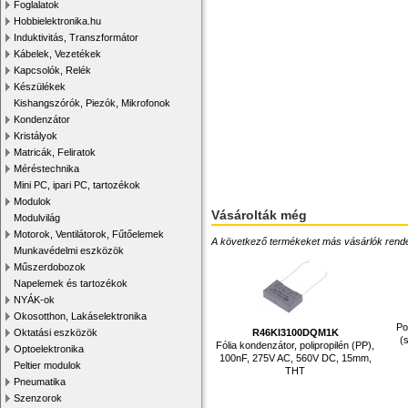
Foglalatok
Hobbielektronika.hu
Induktivitás, Transzformátor
Kábelek, Vezetékek
Kapcsolók, Relék
Készülékek
Kishangszórók, Piezók, Mikrofonok
Kondenzátor
Kristályok
Matricák, Feliratok
Méréstechnika
Mini PC, ipari PC, tartozékok
Modulok
Vásárolták még
Modulvilág
Motorok, Ventilátorok, Fűtőelemek
A következő termékeket más vásárlók rendelték
Munkavédelmi eszközök
Műszerdobozok
Napelemek és tartozékok
NYÁK-ok
Okosotthon, Lakáselektronika
Po
Oktatási eszközök
R46KI3100DQM1K
(
Fólia kondenzátor, polipropilén (PP),
Optoelektronika
100nF, 275V AC, 560V DC, 15mm,
Peltier modulok
THT
Pneumatika
Szenzorok