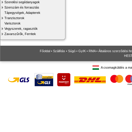
Szerelési segédanyagok
Szerszám és forrasztás
Tápegységek, Adapterek
Tranzisztorok
Varisztorok
Vegyszerek, ragasztók
Zavarszűrők, Ferritek
Főoldal
•
Szállítás
•
Súgó
•
GyIK
•
RMA
•
Általános szerződési fe
HESTO
A csomagküldés a ma