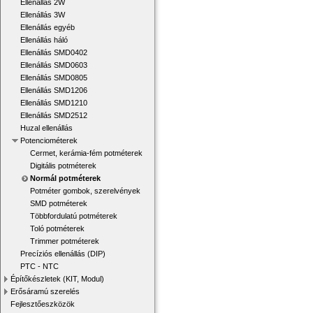
Ellenállás 2W
Ellenállás 3W
Ellenállás egyéb
Ellenállás háló
Ellenállás SMD0402
Ellenállás SMD0603
Ellenállás SMD0805
Ellenállás SMD1206
Ellenállás SMD1210
Ellenállás SMD2512
Huzal ellenállás
Potenciométerek
Cermet, kerámia-fém potméterek
Digitális potméterek
Normál potméterek
Potméter gombok, szerelvények
SMD potméterek
Többfordulatú potméterek
Toló potméterek
Trimmer potméterek
Precíziós ellenállás (DIP)
PTC - NTC
Építőkészletek (KIT, Modul)
Erősáramú szerelés
Fejlesztőeszközök