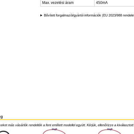
Max. vezetési áram
450mA
Bővített forgalmazói/gyártói információk (EU 2023/988 rendele
ég
ket más vásárlók rendelték a fent említett modellel együtt. Kérjük, ellenőrizze a kiválasztott