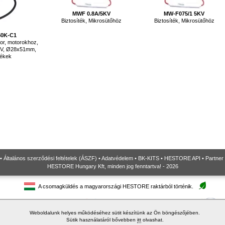
MWF 0.8A/5KV
MW-F075/1 5KV
Biztosíték, Mikrosütőhöz
Biztosíték, Mikrosütőhöz
50K-C1
or, motorokhoz,
50V, Ø28x51mm,
tékek
•
Általános szerződési feltételek (ÁSZF)
•
Adatvédelem
•
BK-KITS
•
HESTORE API
•
Partner
HESTORE Hungary Kft, minden jog fenntartva! - 2026
A csomagküldés a magyarországi HESTORE raktárból történik.
Weboldalunk helyes működéséhez sütit készítünk az Ön böngészőjében.
Sütik használatáról bővebben
itt
olvashat.