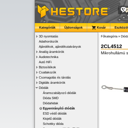
Kategóriák
Újdonságok
Kosár
Eszközök
3D nyomtatás
Főkategória
»
Diód
Adathordozók
2CL4512
Ajándékok, ajándékutalványok
Analóg áramkörök
Mikrohullámú 
Audiotechnika
Autó HiFi
Biztosítékok
Csatlakozók
Csomagolás és tárolás
Digitális áramkörök
Diódák
Áramszabályozó diódák
Dióda SMD
Diódahidak
Egyenirányító diódák
ESD védő diódák
Kisjelű diódák
Schottky dióda