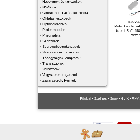
Napelemek és tartozékok
NYÁK-ok
Okosotthon, Lakáselektronika
Oktatási eszközök
I150V5
Optoelektronika
Motor kondenzát
Peltier modulok
üzemi, 5µF, 4
veze
Pneumatika
Szenzorok
Szerelési segédanyagok
Szerszám és forrasztás
Tápegységek, Adapterek
Tranzisztorok
Varisztorok
Vegyszerek, ragasztók
Zavarszűrők, Ferritek
Főoldal
•
Szállítás
•
Súgó
•
GyIK
•
RMA