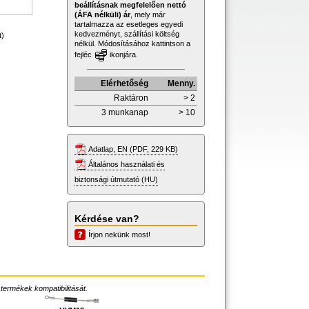
beállításnak megfelelően nettó
(ÁFA nélküli) ár
, mely már
tartalmazza az esetleges egyedi
kedvezményt, szállítási költség
t)
nélkül. Módosításához kattintson a
fejléc
ikonjára.
Elérhetőség
Menny.
Raktáron
> 2
3 munkanap
> 10
Adatlap, EN (PDF, 229 KB)
Általános használati és
biztonsági útmutató (HU)
Kérdése van?
Írjon nekünk most!
 termékek kompatibilitását.