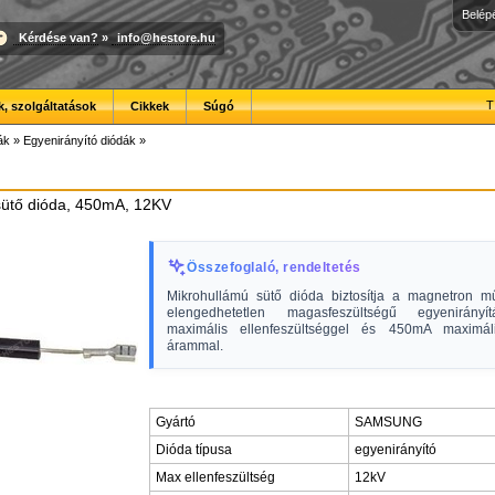
Belép
Kérdése van?
»
info@hestore.hu
T
, szolgáltatások
Cikkek
Súgó
ák
»
Egyenirányító diódák
»
sütő dióda, 450mA, 12KV
Összefoglaló, rendeltetés
Mikrohullámú sütő dióda biztosítja a magnetron 
elengedhetetlen magasfeszültségű egyenirányí
maximális ellenfeszültséggel és 450mA maximáli
árammal.
Gyártó
SAMSUNG
Dióda típusa
egyenirányító
Max ellenfeszültség
12kV