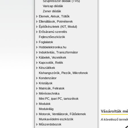
Szupresszor diódák (TVS)
Varicap diódák
Zener diódák
Elemek, Akkuk, Töltők
Ellenállások, Potméterek
Építőkészletek (KIT, Modul)
Erősáramú szerelés
Fejlesztőeszközök
Foglalatok
Hobbielektronika.hu
Induktivitás, Transzformátor
Kábelek, Vezetékek
Kapcsolók, Relék
Készülékek
Kishangszórók, Piezók, Mikrofonok
Kondenzátor
Kristályok
Matricák, Feliratok
Méréstechnika
Mini PC, ipari PC, tartozékok
Modulok
Modulvilág
Vásárolták m
Motorok, Ventilátorok, Fűtőelemek
Munkavédelmi eszközök
A következő terméke
Műszerdobozok