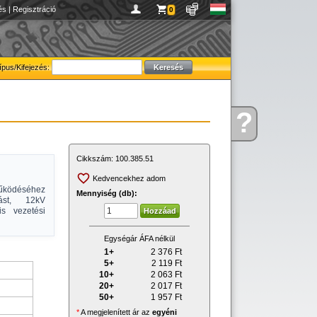
és
|
Regisztráció
0
ípus/Kifejezés:
?
Kérdése
van
Cikkszám:
100.385.51
Kedvencekhez adom
működéséhez
Mennyiség (db):
tást, 12kV
s vezetési
Egységár ÁFA nélkül
1+
2 376
Ft
5+
2 119
Ft
10+
2 063
Ft
20+
2 017
Ft
50+
1 957
Ft
*
A megjelenített ár az
egyéni