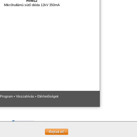
HVM12
Mikróhullámú sütő dióda 12kV 350mA
 Program
•
Visszahívás
•
Elérhetőségek