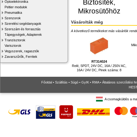
Biztosíték,
Optoelektronika
Peltier modulok
Mikrosütőhöz
Pneumatika
Szenzorok
Vásárolták még
Szerelési segédanyagok
Szerszám és forrasztás
A következő termékeket más vásárlók rendelték
Tápegységek, Adapterek
Tranzisztorok
Mik
Varisztorok
Vegyszerek, ragasztók
Zavarszűrők, Ferritek
RT314024
Relé, SPDT, 24V DC, 16A / 250V AC,
16A / 24V DC, Pinek száma: 8
Főoldal
•
Szállítás
•
Súgó
•
GyIK
•
RMA
•
Általános szerződési fe
HESTO
A csomagküldés a ma