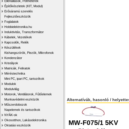
Ellenállások, Potméterek
Építőkészletek (KIT, Modul)
Erősáramú szerelés
Fejlesztőeszközök
Foglalatok
Hobbielektronika.hu
Induktivitás, Transzformátor
Kábelek, Vezetékek
Kapcsolók, Relék
Készülékek
Kishangszórók, Piezók, Mikrofonok
Kondenzátor
Kristályok
Matricák, Feliratok
Méréstechnika
Mini PC, ipari PC, tartozékok
Modulok
Modulvilág
Motorok, Ventilátorok, Fűtőelemek
Alternatívák, hasonló / helyett
Munkavédelmi eszközök
Műszerdobozok
Napelemek és tartozékok
NYÁK-ok
Okosotthon, Lakáselektronika
MW-F075/1 5KV
Oktatási eszközök