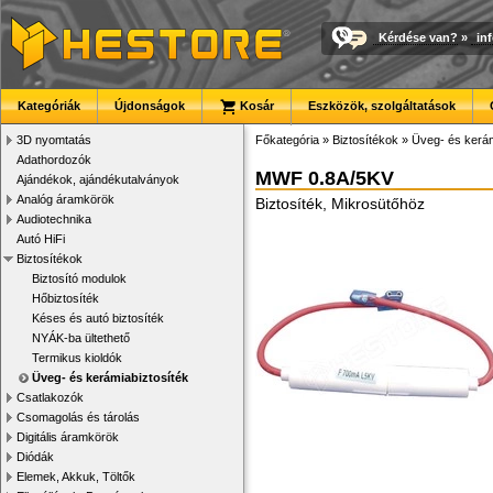
Kérdése van?
»
in
Kategóriák
Újdonságok
Kosár
Eszközök, szolgáltatások
3D nyomtatás
Főkategória
»
Biztosítékok
»
Üveg- és kerám
Adathordozók
MWF 0.8A/5KV
Ajándékok, ajándékutalványok
Analóg áramkörök
Biztosíték, Mikrosütőhöz
Audiotechnika
Autó HiFi
Biztosítékok
Biztosító modulok
Hőbiztosíték
Késes és autó biztosíték
NYÁK-ba ültethető
Termikus kioldók
Üveg- és kerámiabiztosíték
Csatlakozók
Csomagolás és tárolás
Digitális áramkörök
Diódák
Elemek, Akkuk, Töltők