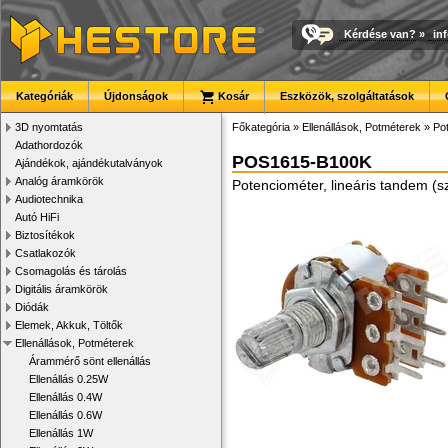
Kérdése van?
»
in
Kategóriák
Újdonságok
Kosár
Eszközök, szolgáltatások
3D nyomtatás
Főkategória
»
Ellenállások, Potméterek
»
Po
Adathordozók
POS1615-B100K
Ajándékok, ajándékutalványok
Analóg áramkörök
Potenciométer, lineáris tandem (s
Audiotechnika
Autó HiFi
Biztosítékok
Csatlakozók
Csomagolás és tárolás
Digitális áramkörök
Diódák
Elemek, Akkuk, Töltők
Ellenállások, Potméterek
Árammérő sönt ellenállás
Ellenállás 0.25W
Ellenállás 0.4W
Ellenállás 0.6W
Ellenállás 1W