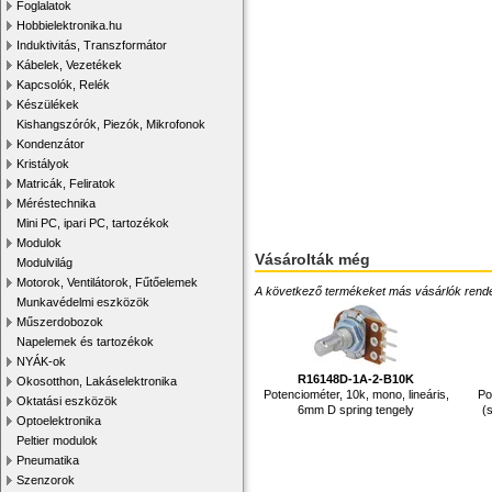
Foglalatok
Hobbielektronika.hu
Induktivitás, Transzformátor
Kábelek, Vezetékek
Kapcsolók, Relék
Készülékek
Kishangszórók, Piezók, Mikrofonok
Kondenzátor
Kristályok
Matricák, Feliratok
Méréstechnika
Mini PC, ipari PC, tartozékok
Modulok
Vásárolták még
Modulvilág
Motorok, Ventilátorok, Fűtőelemek
A következő termékeket más vásárlók rendelték
Munkavédelmi eszközök
Műszerdobozok
Napelemek és tartozékok
NYÁK-ok
R16148D-1A-2-B10K
Okosotthon, Lakáselektronika
Potenciométer, 10k, mono, lineáris,
Po
Oktatási eszközök
6mm D spring tengely
(
Optoelektronika
Peltier modulok
Pneumatika
Szenzorok