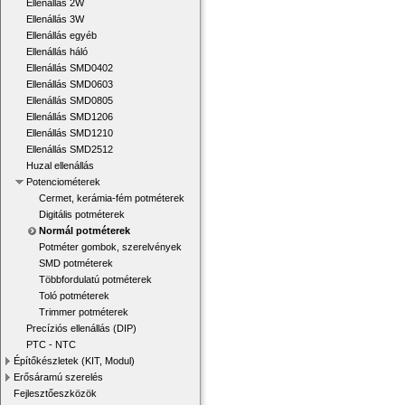
Ellenállás 2W
Ellenállás 3W
Ellenállás egyéb
Ellenállás háló
Ellenállás SMD0402
Ellenállás SMD0603
Ellenállás SMD0805
Ellenállás SMD1206
Ellenállás SMD1210
Ellenállás SMD2512
Huzal ellenállás
Potenciométerek
Cermet, kerámia-fém potméterek
Digitális potméterek
Normál potméterek
Potméter gombok, szerelvények
SMD potméterek
Többfordulatú potméterek
Toló potméterek
Trimmer potméterek
Precíziós ellenállás (DIP)
PTC - NTC
Építőkészletek (KIT, Modul)
Erősáramú szerelés
Fejlesztőeszközök