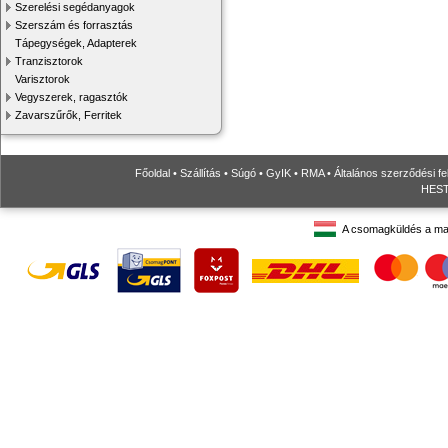
Szerelési segédanyagok
Szerszám és forrasztás
Tápegységek, Adapterek
Tranzisztorok
Varisztorok
Vegyszerek, ragasztók
Zavarszűrők, Ferritek
Főoldal
•
Szállítás
•
Súgó
•
GyIK
•
RMA
•
Általános szerződési fe
HESTO
A csomagküldés a ma