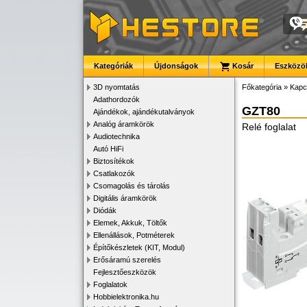
Kategóriák
Újdonságok
Kosár
Eszközök
3D nyomtatás
Főkategória
»
Kapc
Adathordozók
GZT80
Ajándékok, ajándékutalványok
Analóg áramkörök
Relé foglalat
Audiotechnika
Autó HiFi
Biztosítékok
Csatlakozók
Csomagolás és tárolás
Digitális áramkörök
Diódák
Elemek, Akkuk, Töltők
Ellenállások, Potméterek
Építőkészletek (KIT, Modul)
Erősáramú szerelés
Fejlesztőeszközök
Foglalatok
Hobbielektronika.hu