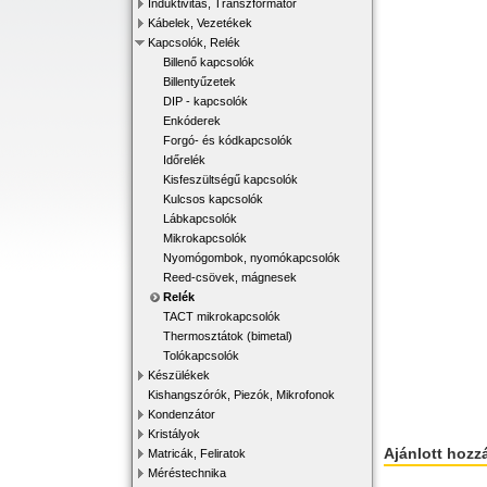
Induktivitás, Transzformátor
Kábelek, Vezetékek
Kapcsolók, Relék
Billenő kapcsolók
Billentyűzetek
DIP - kapcsolók
Enkóderek
Forgó- és kódkapcsolók
Időrelék
Kisfeszültségű kapcsolók
Kulcsos kapcsolók
Lábkapcsolók
Mikrokapcsolók
Nyomógombok, nyomókapcsolók
Reed-csövek, mágnesek
Relék
TACT mikrokapcsolók
Thermosztátok (bimetal)
Tolókapcsolók
Készülékek
Kishangszórók, Piezók, Mikrofonok
Kondenzátor
Kristályok
Ajánlott hozz
Matricák, Feliratok
Méréstechnika