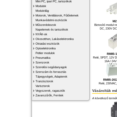
Mini PC, ipari PC, tartozékok
Modulok
Modulvilág
Motorok, Ventilátorok, Fűtőelemek
Munkavédelmi eszközök
M2
Biztosító modul re
Műszerdobozok
DC, 230V DC, 
Napelemek és tartozékok
NYÁK-ok
Okosotthon, Lakáselektronika
Oktatási eszközök
Optoelektronika
Peltier modulok
RM85-
Relé, SPDT, 12V D
Pneumatika
16A / 24
Szenzorok
Szerelési segédanyagok
Szerszám és forrasztás
Tápegységek, Adapterek
RM85-201
Tranzisztorok
Relé, 230VAC
Varisztorok
Vásárolták m
Vegyszerek, ragasztók
Zavarszűrők, Ferritek
A következő terméke