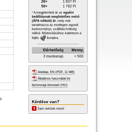
20+
1 837
Ft
50+
1 782
Ft
*
A megjelenített ár az
egyéni
beállításnak megfelelően nettó
(ÁFA nélküli) ár
, mely már
tartalmazza az esetleges egyedi
kedvezményt, szállítási költség
nélkül. Módosításához kattintson a
fejléc
ikonjára.
Elérhetőség
Menny.
3 munkanap
> 500
Adatlap, EN (PDF, 11 MB)
Általános használati és
biztonsági útmutató (HU)
t)
Kérdése van?
Írjon nekünk most!