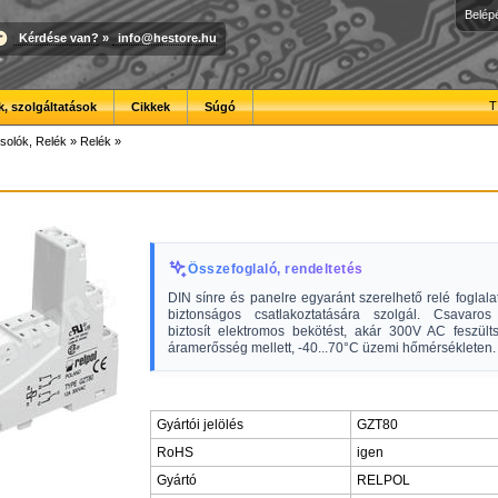
Belép
Kérdése van?
»
info@hestore.hu
T
, szolgáltatások
Cikkek
Súgó
solók, Relék
»
Relék
»
Összefoglaló, rendeltetés
DIN sínre és panelre egyaránt szerelhető relé foglalat
biztonságos csatlakoztatására szolgál. Csavaros 
biztosít elektromos bekötést, akár 300V AC feszül
áramerősség mellett, -40...70°C üzemi hőmérsékleten.
Gyártói jelölés
GZT80
RoHS
igen
Gyártó
RELPOL