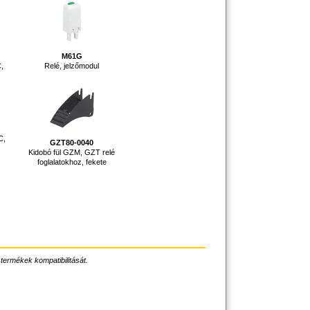
M61G
,
Relé, jelzőmodul
C,
GZT80-0040
Kidobó fül GZM, GZT relé
foglalatokhoz, fekete
 termékek kompatibilitását.