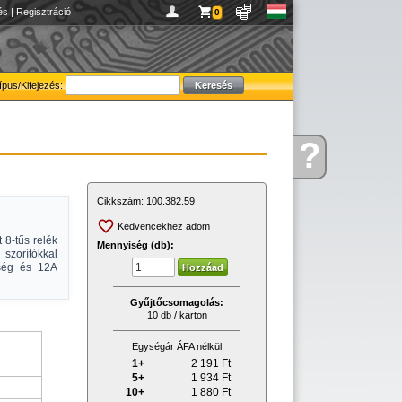
és
|
Regisztráció
0
ípus/Kifejezés:
?
Kérdése
van
Cikkszám:
100.382.59
Kedvencekhez adom
 8-tűs relék
Mennyiség (db):
szorítókkal
tség és 12A
Gyűjtőcsomagolás:
10 db / karton
Egységár ÁFA nélkül
1+
2 191
Ft
5+
1 934
Ft
10+
1 880
Ft