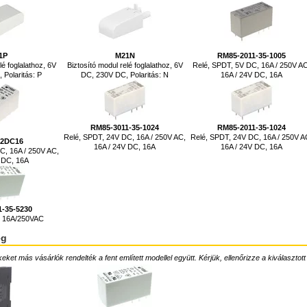
1P
M21N
RM85-2011-35-1005
lé foglalathoz, 6V
Biztosító modul relé foglalathoz, 6V
Relé, SPDT, 5V DC, 16A / 250V AC
Polaritás: P
DC, 230V DC, Polaritás: N
16A / 24V DC, 16A
RM85-3011-35-1024
RM85-2011-35-1024
Relé, SPDT, 24V DC, 16A / 250V AC,
Relé, SPDT, 24V DC, 16A / 250V A
12DC16
16A / 24V DC, 16A
16A / 24V DC, 16A
C, 16A / 250V AC,
V DC, 16A
1-35-5230
, 16A/250VAC
ég
ket más vásárlók rendelték a fent említett modellel együtt. Kérjük, ellenőrizze a kiválasztott