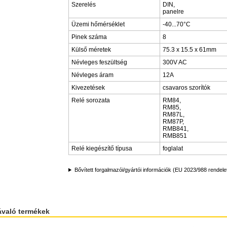
Szerelés
DIN,
panelre
Üzemi hőmérséklet
-40...70°C
Pinek száma
8
Külső méretek
75.3 x 15.5 x 61mm
Névleges feszültség
300V AC
Névleges áram
12A
Kivezetések
csavaros szorítók
Relé sorozata
RM84,
RM85,
RM87L,
RM87P,
RMB841,
RMB851
Relé kiegészítő típusa
foglalat
Bővített forgalmazói/gyártói információk (EU 2023/988 rendele
ávaló termékek