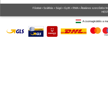
Főoldal
•
Szállítás
•
Súgó
•
GyIK
•
RMA
•
Általános szerződési fe
HESTO
A csomagküldés a ma