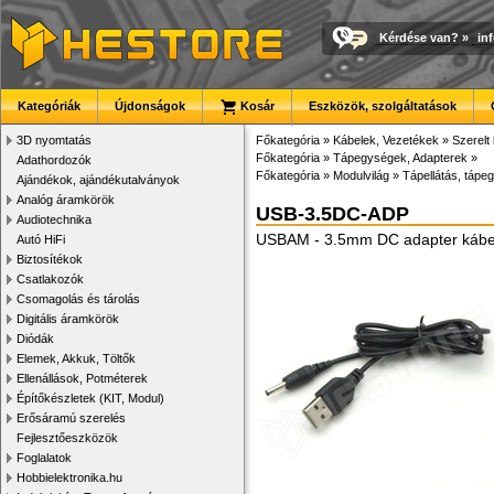
Kérdése van?
»
in
Kategóriák
Újdonságok
Kosár
Eszközök, szolgáltatások
3D nyomtatás
Főkategória
»
Kábelek, Vezetékek
»
Szerelt
Főkategória
»
Tápegységek, Adapterek
»
Adathordozók
Főkategória
»
Modulvilág
»
Tápellátás, tápeg
Ajándékok, ajándékutalványok
Analóg áramkörök
USB-3.5DC-ADP
Audiotechnika
USBAM - 3.5mm DC adapter kábe
Autó HiFi
Biztosítékok
Csatlakozók
Csomagolás és tárolás
Digitális áramkörök
Diódák
Elemek, Akkuk, Töltők
Ellenállások, Potméterek
Építőkészletek (KIT, Modul)
Erősáramú szerelés
Fejlesztőeszközök
Foglalatok
Hobbielektronika.hu