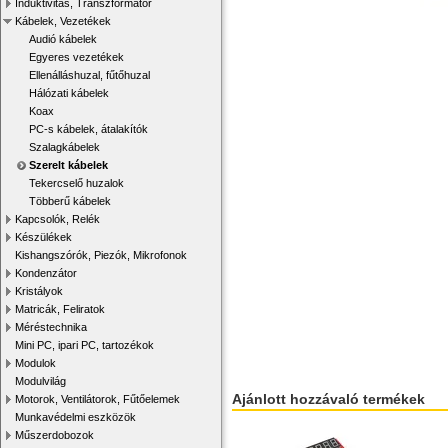
Induktivitás, Transzformátor
Kábelek, Vezetékek
Audió kábelek
Egyeres vezetékek
Ellenálláshuzal, fűtőhuzal
Hálózati kábelek
Koax
PC-s kábelek, átalakítók
Szalagkábelek
Szerelt kábelek
Tekercselő huzalok
Többerű kábelek
Kapcsolók, Relék
Készülékek
Kishangszórók, Piezók, Mikrofonok
Kondenzátor
Kristályok
Matricák, Feliratok
Méréstechnika
Mini PC, ipari PC, tartozékok
Modulok
Modulvilág
Ajánlott hozzávaló termékek
Motorok, Ventilátorok, Fűtőelemek
Munkavédelmi eszközök
Műszerdobozok