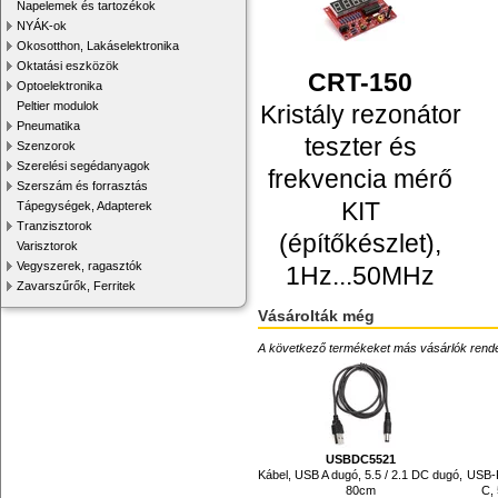
Napelemek és tartozékok
NYÁK-ok
Okosotthon, Lakáselektronika
Oktatási eszközök
CRT-150
Optoelektronika
Peltier modulok
Kristály rezonátor
Pneumatika
teszter és
Szenzorok
Szerelési segédanyagok
frekvencia mérő
Szerszám és forrasztás
KIT
Tápegységek, Adapterek
Tranzisztorok
(építőkészlet),
Varisztorok
Vegyszerek, ragasztók
1Hz...50MHz
Zavarszűrők, Ferritek
Vásárolták még
A következő termékeket más vásárlók rendelték
USBDC5521
Kábel, USB A dugó, 5.5 / 2.1 DC dugó,
USB-
80cm
C, 