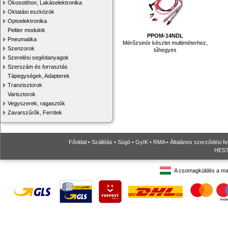
Okosotthon, Lakáselektronika
Oktatási eszközök
Optoelektronika
Peltier modulok
PPOM-14NDL
Pneumatika
Mérőzsinór készlet multiméterhez,
Szenzorok
tűhegyes
Szerelési segédanyagok
Szerszám és forrasztás
Tápegységek, Adapterek
Tranzisztorok
Varisztorok
Vegyszerek, ragasztók
Zavarszűrők, Ferritek
Főoldal
•
Szállítás
•
Súgó
•
GyIK
•
RMA
•
Általános szerződési fe
HESTO
A csomagküldés a ma