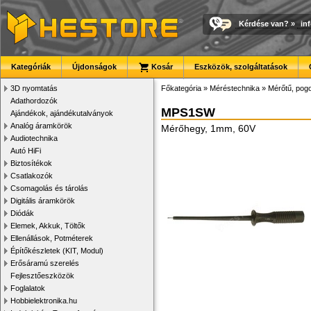
Kérdése van?
»
in
Kategóriák
Újdonságok
Kosár
Eszközök, szolgáltatások
3D nyomtatás
Főkategória
»
Méréstechnika
»
Mérőtű, pogo
Adathordozók
MPS1SW
Ajándékok, ajándékutalványok
Analóg áramkörök
Mérőhegy, 1mm, 60V
Audiotechnika
Autó HiFi
Biztosítékok
Csatlakozók
Csomagolás és tárolás
Digitális áramkörök
Diódák
Elemek, Akkuk, Töltők
Ellenállások, Potméterek
Építőkészletek (KIT, Modul)
Erősáramú szerelés
Fejlesztőeszközök
Foglalatok
Hobbielektronika.hu