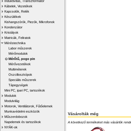
Induktivitás, Transzformátor
Kábelek, Vezetékek
Kapcsolók, Relék
Készülékek
Kishangszórók, Piezók, Mikrofonok
Kondenzátor
Kristályok
Matricák, Feliratok
Méréstechnika
Labor műszerek
Mérőmodulok
Mérőtű, pogo pin
Mérővezetékek
Multiméterek
Oszcilloszkópok
Speciális műszerek
Tápegységek
Mini PC, ipari PC, tartozékok
Modulok
Modulvilág
Motorok, Ventilátorok, Fűtőelemek
Munkavédelmi eszközök
Vásárolták még
Műszerdobozok
Napelemek és tartozékok
A következő termékeket más vásárlók rendelték
NYÁK-ok