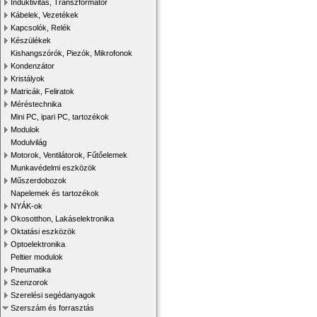
Induktivitás, Transzformátor
Kábelek, Vezetékek
Kapcsolók, Relék
Készülékek
Kishangszórók, Piezók, Mikrofonok
Kondenzátor
Kristályok
Matricák, Feliratok
Méréstechnika
Mini PC, ipari PC, tartozékok
Modulok
Modulvilág
Motorok, Ventilátorok, Fűtőelemek
Munkavédelmi eszközök
Műszerdobozok
Napelemek és tartozékok
NYÁK-ok
Okosotthon, Lakáselektronika
Oktatási eszközök
Optoelektronika
Peltier modulok
Pneumatika
Szenzorok
Szerelési segédanyagok
Szerszám és forrasztás