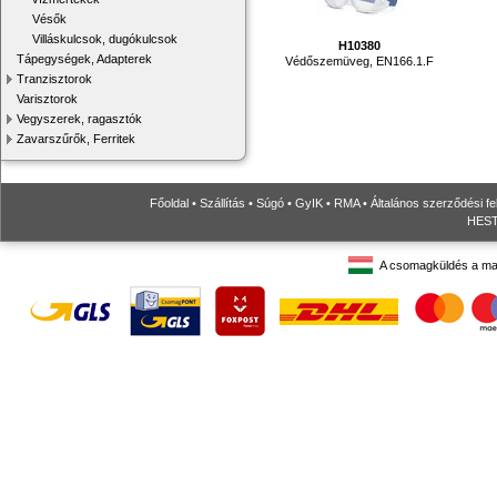
Vésők
Villáskulcsok, dugókulcsok
H10380
Tápegységek, Adapterek
Védőszemüveg, EN166.1.F
Tranzisztorok
Varisztorok
Vegyszerek, ragasztók
Zavarszűrők, Ferritek
Főoldal
•
Szállítás
•
Súgó
•
GyIK
•
RMA
•
Általános szerződési fe
HESTO
A csomagküldés a ma