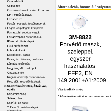
Csavarhúzók
Csipeszek
Alternatívák, hasonló / helyett
Csiszoló vásznak, csiszoló párnák
DIY Kezdőkészletek
Fázisceruza
Festés, ecsetek, festőhengerek
Fogók, csípőfogók, krimpelők
Forrasztási segédanyagok
3M-8822
Forrasztópáka és tartozékok
Fűrészek, fűrészlapok
Porvédő maszk,
Fúró, fúrókészlet
szeleppel,
Imbuszkulcsok
Kalapácsok, balták
egyszer
Kefék, tisztítókefék, drótkefék
Lámpák, fejlámpák
használatos,
Nagyítók, Mikroszkópok
FFP2, EN
Ónszippantók
Ragasztópisztoly és tartozékok
149:2001+A1:2009
Reszelők, reszelőkészletek
Szerszámkészletek, Állványok,
Vásárolták még
egyéb
Szigetelőszalag
A következő termékeket más vásárlók rendelték
Szikék, ollók
Szorítók és satuk
Tolómérők, mérőszalagok,
vízmértékek