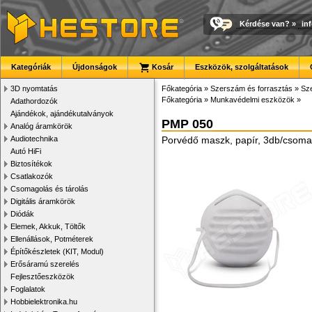
Kérdése van?
»
in
Kategóriák
Újdonságok
Kosár
Eszközök, szolgáltatások
3D nyomtatás
Főkategória
»
Szerszám és forrasztás
»
Sze
Főkategória
»
Munkavédelmi eszközök
»
Adathordozók
Ajándékok, ajándékutalványok
PMP 050
Analóg áramkörök
Audiotechnika
Porvédő maszk, papír, 3db/csom
Autó HiFi
Biztosítékok
Csatlakozók
Csomagolás és tárolás
Digitális áramkörök
Diódák
Elemek, Akkuk, Töltők
Ellenállások, Potméterek
Építőkészletek (KIT, Modul)
Erősáramú szerelés
Fejlesztőeszközök
Foglalatok
Hobbielektronika.hu