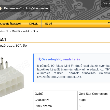
Belép
Kérdése van?
»
info@hestore.hu
T
, szolgáltatások
Cikkek
Súgó
lakozók
»
Mini-Fit csatlakozók
»
8A1
akozó papa 90°, 8p
Összefoglaló, rendeltetés
8 pólusú, 90 fokos Mini-Fit dugó csatlakozó nyomtat
lapokhoz készült áram- és jelátviteli feladatokhoz. TH
4.2mm-es raszterű, ónozott érintkezős kialakít
kivezetésrendszerrel rendelkezik.
Gyártó
Gold Star Connectors
Csatlakozó
dugó
Pinek száma
8