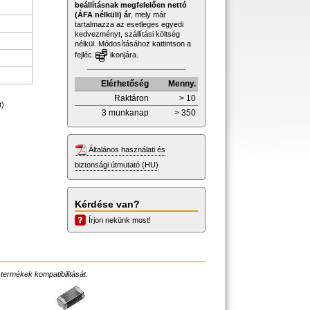
beállításnak megfelelően nettó
(ÁFA nélküli) ár
, mely már
tartalmazza az esetleges egyedi
kedvezményt, szállítási költség
nélkül. Módosításához kattintson a
fejléc
ikonjára.
Elérhetőség
Menny.
Raktáron
> 10
t)
3 munkanap
> 350
Általános használati és
biztonsági útmutató (HU)
Kérdése van?
Írjon nekünk most!
 termékek kompatibilitását.