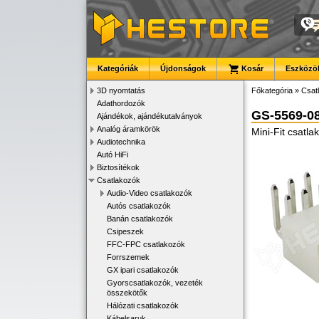
Kategóriák
Újdonságok
Kosár
Eszközök
3D nyomtatás
Főkategória
»
Csat
Adathordozók
GS-5569-0
Ajándékok, ajándékutalványok
Analóg áramkörök
Mini-Fit csatl
Audiotechnika
Autó HiFi
Biztosítékok
Csatlakozók
Audio-Video csatlakozók
Autós csatlakozók
Banán csatlakozók
Csipeszek
FFC-FPC csatlakozók
Forrszemek
GX ipari csatlakozók
Gyorscsatlakozók, vezeték
összekötők
Hálózati csatlakozók
Kábelsaruk