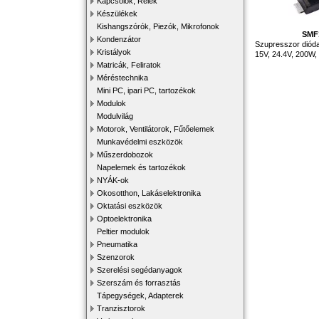
Kapcsolók, Relék
Készülékek
Kishangszórók, Piezók, Mikrofonok
SMF
Kondenzátor
Szupresszor dióda,
Kristályok
15V, 24.4V, 200
Matricák, Feliratok
Méréstechnika
Mini PC, ipari PC, tartozékok
Modulok
Modulvilág
Motorok, Ventilátorok, Fűtőelemek
Munkavédelmi eszközök
Műszerdobozok
Napelemek és tartozékok
NYÁK-ok
Okosotthon, Lakáselektronika
Oktatási eszközök
Optoelektronika
Peltier modulok
Pneumatika
Szenzorok
Szerelési segédanyagok
Szerszám és forrasztás
Tápegységek, Adapterek
Tranzisztorok