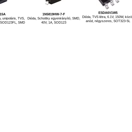
ESDA6V1W5
15A
1N5819HW-7-F
Dióda, TVS létra, 6.1V, 150W, köz
 unipoláris, TVS,
Dióda, Schottky egyenirányító, SMD,
anód, négyszeres, SOT323-5L
W, SOD123FL, SMD
40V, 1A, SOD123