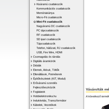
Kisáramú csatlakozók
Kommunikációs csatlakozók
Memóriakártya
Micro-Fit csatlakozók
Mini-Fit csatlakozók
Nagyáramú DC csatlakozók
PC tápcsatlakozók
RF csatlakozók
SD ipari csatlakozók
Tápcsatlakozók
Telefon, hálózati, RJ csatlakozók
USB, Fire Wire, HDMI
Csomagolás és tárolás
Digitális áramkörök
Diódák
Elemek, Akkuk, Töltők
Ellenállások, Potméterek
Építőkészletek (KIT, Modul)
Erősáramú szerelés
Fejlesztőeszközök
Vásárolták m
Foglalatok
Hobbielektronika.hu
A következő terméke
Induktivitás, Transzformátor
Kábelek, Vezetékek