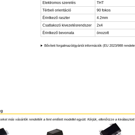
Elektromos szerelés
THT
Térbeli orientáció
90 fokos
Érintkező raszter
4.2mm
Csatlakozó kivezetésrendszer
2x4
Érintkező bevonata
ónozott
Bővített forgalmazói/gyártói információk (EU 2023/988 rendele
ég
ket más vásárlók rendelték a fent említett modellel együtt. Kérjük, ellenőrizze a kiválasztott