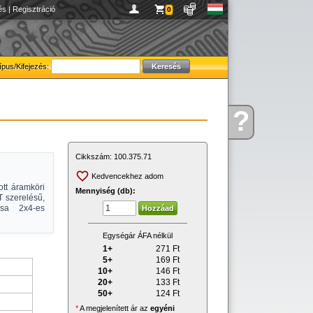
és
|
Regisztráció
0
ípus/Kifejezés:
?
Kérdése
van
Cikkszám:
100.375.71
Kedvencekhez adom
ott áramköri
Mennyiség (db):
T szerelésű,
ása 2x4-es
Egységár ÁFA nélkül
1+
271
Ft
5+
169
Ft
10+
146
Ft
20+
133
Ft
50+
124
Ft
*
A megjelenített ár az
egyéni