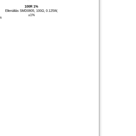
100R 1%
Ellenállás SMD0805, 100Ω, 0.125W,
±1%
ös