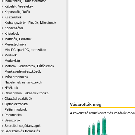
Induktivitás, Transzformátor
Kábelek, Vezetékek
Kapcsolók, Relék
Készülékek
Kishangszórók, Piezók, Mikrofonok
Kondenzátor
Kristályok
Matricák, Feliratok
Méréstechnika
Mini PC, ipari PC, tartozékok
Modulok
Modulvilág
Motorok, Ventilátorok, Fűtőelemek
Munkavédelmi eszközök
Műszerdobozok
Napelemek és tartozékok
NYÁK-ok
Okosotthon, Lakáselektronika
Oktatási eszközök
Vásárolták még
Optoelektronika
Peltier modulok
A következő termékeket más vásárlók rendelték
Pneumatika
Szenzorok
Szerelési segédanyagok
Szerszám és forrasztás