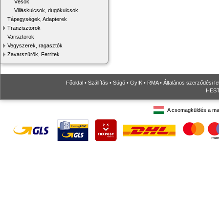
Vésők
Villáskulcsok, dugókulcsok
Tápegységek, Adapterek
Tranzisztorok
Varisztorok
Vegyszerek, ragasztók
Zavarszűrők, Ferritek
Főoldal
•
Szállítás
•
Súgó
•
GyIK
•
RMA
•
Általános szerződési fe
HESTO
A csomagküldés a ma