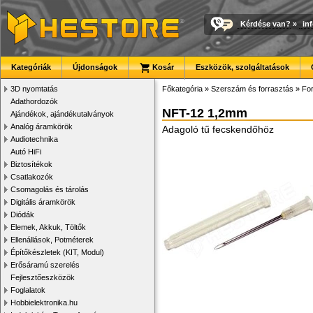
Kérdése van?
»
in
Kategóriák
Újdonságok
Kosár
Eszközök, szolgáltatások
3D nyomtatás
Főkategória
»
Szerszám és forrasztás
»
Fo
Adathordozók
NFT-12 1,2mm
Ajándékok, ajándékutalványok
Analóg áramkörök
Adagoló tű fecskendőhöz
Audiotechnika
Autó HiFi
Biztosítékok
Csatlakozók
Csomagolás és tárolás
Digitális áramkörök
Diódák
Elemek, Akkuk, Töltők
Ellenállások, Potméterek
Építőkészletek (KIT, Modul)
Erősáramú szerelés
Fejlesztőeszközök
Foglalatok
Hobbielektronika.hu