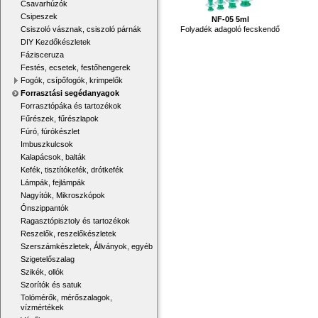
Csavarhúzók
Csipeszek
NF-05 5ml
Folyadék adagoló fecskendő
Csiszoló vásznak, csiszoló párnák
DIY Kezdőkészletek
Fázisceruza
Festés, ecsetek, festőhengerek
Fogók, csípőfogók, krimpelők
Forrasztási segédanyagok
Forrasztópáka és tartozékok
Fűrészek, fűrészlapok
Fúró, fúrókészlet
Imbuszkulcsok
Kalapácsok, balták
Kefék, tisztítókefék, drótkefék
Lámpák, fejlámpák
Nagyítók, Mikroszkópok
Ónszippantók
Ragasztópisztoly és tartozékok
Reszelők, reszelőkészletek
Szerszámkészletek, Állványok, egyéb
Szigetelőszalag
Szikék, ollók
Szorítók és satuk
Tolómérők, mérőszalagok,
vízmértékek