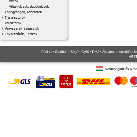
Vésők
Villáskulcsok, dugókulcsok
Tápegységek, Adapterek
Tranzisztorok
Varisztorok
Vegyszerek, ragasztók
Zavarszűrők, Ferritek
Főoldal
•
Szállítás
•
Súgó
•
GyIK
•
RMA
•
Általános szerződési fe
HESTO
A csomagküldés a ma