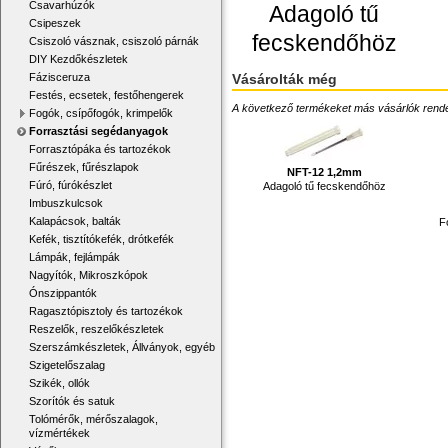
Csavarhúzók
Adagoló tű
Csipeszek
fecskendőhöz
Csiszoló vásznak, csiszoló párnák
DIY Kezdőkészletek
Vásárolták még
Fázisceruza
Festés, ecsetek, festőhengerek
A következő termékeket más vásárlók rendelték
Fogók, csípőfogók, krimpelők
Forrasztási segédanyagok
Forrasztópáka és tartozékok
Fűrészek, fűrészlapok
NFT-12 1,2mm
Fúró, fúrókészlet
Adagoló tű fecskendőhöz
Imbuszkulcsok
Kalapácsok, balták
F
Kefék, tisztítókefék, drótkefék
Lámpák, fejlámpák
Nagyítók, Mikroszkópok
Ónszippantók
Ragasztópisztoly és tartozékok
Reszelők, reszelőkészletek
Szerszámkészletek, Állványok, egyéb
Szigetelőszalag
Szikék, ollók
Szorítók és satuk
Tolómérők, mérőszalagok,
vízmértékek