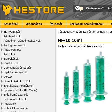
Kérdése van?
»
in
Kategóriák
Újdonságok
Kosár
Eszközök, szolgáltatások
3D nyomtatás
Főkategória
»
Szerszám és forrasztás
»
Fo
Adathordozók
NF-10 10ml
Ajándékok, ajándékutalványok
Analóg áramkörök
Folyadék adagoló fecskendő
Audiotechnika
Autó HiFi
Biztosítékok
Csatlakozók
Csomagolás és tárolás
Digitális áramkörök
Diódák
Elemek, Akkuk, Töltők
Ellenállások, Potméterek
Építőkészletek (KIT, Modul)
Erősáramú szerelés
Fejlesztőeszközök
Foglalatok
Hobbielektronika.hu