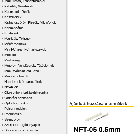
Induktivitás, Transzformátor
Kábelek, Vezetékek
Kapcsolók, Relék
Készülékek
Kishangszórók, Piezók, Mikrofonok
Kondenzátor
Kristályok
Matricák, Feliratok
Méréstechnika
Mini PC, ipari PC, tartozékok
Modulok
Modulvilág
Motorok, Ventilátorok, Fűtőelemek
Munkavédelmi eszközök
Műszerdobozok
Napelemek és tartozékok
NYÁK-ok
Okosotthon, Lakáselektronika
Oktatási eszközök
Ajánlott hozzávaló termékek
Optoelektronika
Peltier modulok
Pneumatika
Szenzorok
Szerelési segédanyagok
NFT-05 0.5mm
Szerszám és forrasztás