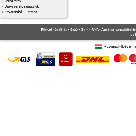
Varisztorok
Vegyszerek, ragasztók
Zavarszűrők, Ferritek
Főoldal
•
Szállítás
•
Súgó
•
GyIK
•
RMA
•
Általános szerződési fe
HESTO
A csomagküldés a ma