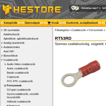
Kérdése van?
»
in
Kategóriák
Újdonságok
Kosár
Eszközök, szolgáltatások
3D nyomtatás
Főkategória
»
Csatlakozók
»
Forrszemek
»
Adathordozók
RT53RD
Ajándékok, ajándékutalványok
Analóg áramkörök
Szemes csatlakozóvég, szigetelt,
Audiotechnika
Autó HiFi
Biztosítékok
Csatlakozók
Audio-Video csatlakozók
Autós csatlakozók
Banán csatlakozók
Csipeszek
FFC-FPC csatlakozók
Forrszemek
GX ipari csatlakozók
Gyorscsatlakozók, vezeték
összekötők
Hálózati csatlakozók
Kábelsaruk