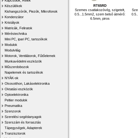
Kapcsolók, Relék
RT65RD
Készülékek
Szemes csatlakozóvég, szigetelt,
Sze
Kishangszórók, Piezók, Mikrofonok
0.5...1.5mm2, szem belső átmérő:
0.5.
Kondenzátor
6.5mm, piros
Kristályok
Matricák, Feliratok
Méréstechnika
Mini PC, ipari PC, tartozékok
Modulok
Modulvilág
Motorok, Ventilátorok, Fűtőelemek
Munkavédelmi eszközök
Műszerdobozok
Napelemek és tartozékok
NYÁK-ok
Okosotthon, Lakáselektronika
Oktatási eszközök
Optoelektronika
Peltier modulok
Pneumatika
Szenzorok
Szerelési segédanyagok
Szerszám és forrasztás
Tápegységek, Adapterek
Tranzisztorok