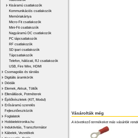
Kisáramú csatlakozók
Kommunikációs csatlakozók
Memóriakártya
Micro-Fit csatlakozók
Mini-Fit csatlakozók
Nagyáramú DC csatlakozók
PC tápcsatlakozók
RF csatlakozók
SD ipari csatlakozók
Tápcsatlakozók
Telefon, hálózati, RJ csatlakozók
USB, Fire Wire, HDMI
Csomagolás és tárolás
Digitális áramkörök
Diódák
Elemek, Akkuk, Töltők
Ellenállások, Potméterek
Építőkészletek (KIT, Modul)
Erősáramú szerelés
Fejlesztőeszközök
Vásárolták még
Foglalatok
Hobbielektronika.hu
A következő termékeket más vásárlók rendelték
Induktivitás, Transzformátor
Kábelek, Vezetékek