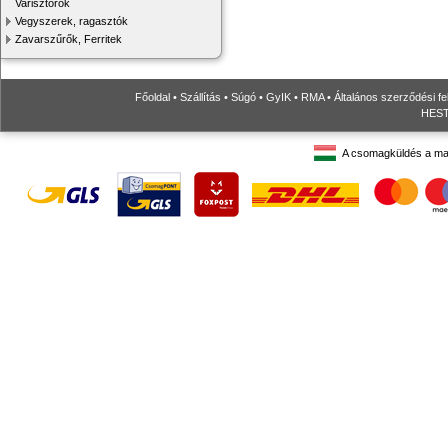
Varisztorok
Vegyszerek, ragasztók
Zavarszűrők, Ferritek
Főoldal
•
Szállítás
•
Súgó
•
GyIK
•
RMA
•
Általános szerződési fe
HESTO
A csomagküldés a ma