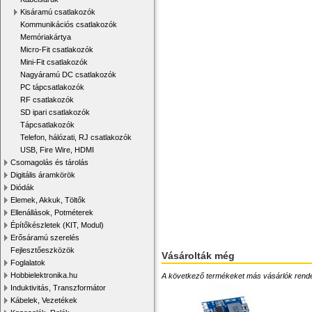
Kisáramú csatlakozók
Kommunikációs csatlakozók
Memóriakártya
Micro-Fit csatlakozók
Mini-Fit csatlakozók
Nagyáramú DC csatlakozók
PC tápcsatlakozók
RF csatlakozók
SD ipari csatlakozók
Tápcsatlakozók
Telefon, hálózati, RJ csatlakozók
USB, Fire Wire, HDMI
Csomagolás és tárolás
Digitális áramkörök
Diódák
Elemek, Akkuk, Töltők
Ellenállások, Potméterek
Építőkészletek (KIT, Modul)
Erősáramú szerelés
Fejlesztőeszközök
Vásárolták még
Foglalatok
Hobbielektronika.hu
A következő termékeket más vásárlók rendelték
Induktivitás, Transzformátor
Kábelek, Vezetékek