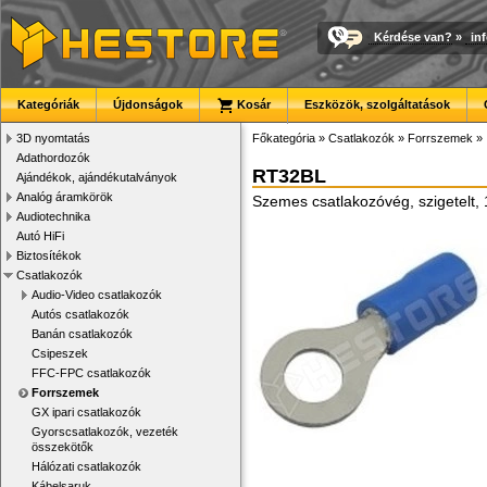
Kérdése van?
»
in
Kategóriák
Újdonságok
Kosár
Eszközök, szolgáltatások
3D nyomtatás
Főkategória
»
Csatlakozók
»
Forrszemek
»
Adathordozók
RT32BL
Ajándékok, ajándékutalványok
Analóg áramkörök
Szemes csatlakozóvég, szigetelt,
Audiotechnika
Autó HiFi
Biztosítékok
Csatlakozók
Audio-Video csatlakozók
Autós csatlakozók
Banán csatlakozók
Csipeszek
FFC-FPC csatlakozók
Forrszemek
GX ipari csatlakozók
Gyorscsatlakozók, vezeték
összekötők
Hálózati csatlakozók
Kábelsaruk