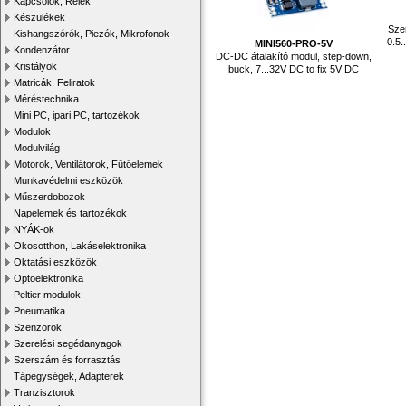
Kapcsolók, Relék
Készülékek
Sze
Kishangszórók, Piezók, Mikrofonok
0.5.
MINI560-PRO-5V
Kondenzátor
DC-DC átalakító modul, step-down,
Kristályok
buck, 7...32V DC to fix 5V DC
Matricák, Feliratok
Méréstechnika
Mini PC, ipari PC, tartozékok
Modulok
Modulvilág
Motorok, Ventilátorok, Fűtőelemek
Munkavédelmi eszközök
Műszerdobozok
Napelemek és tartozékok
NYÁK-ok
Okosotthon, Lakáselektronika
Oktatási eszközök
Optoelektronika
Peltier modulok
Pneumatika
Szenzorok
Szerelési segédanyagok
Szerszám és forrasztás
Tápegységek, Adapterek
Tranzisztorok