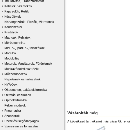
Induktivitás, Transzformátor
Kábelek, Vezetékek
Kapcsolók, Relék
Készülékek
Kishangszórók, Piezók, Mikrofonok
Kondenzátor
Kristályok
Matricák, Feliratok
Méréstechnika
Mini PC, ipari PC, tartozékok
Modulok
Modulvilág
Motorok, Ventilátorok, Fűtőelemek
Munkavédelmi eszközök
Műszerdobozok
Napelemek és tartozékok
NYÁK-ok
Okosotthon, Lakáselektronika
Oktatási eszközök
Optoelektronika
Peltier modulok
Pneumatika
Vásárolták még
Szenzorok
Szerelési segédanyagok
A következő termékeket más vásárlók rendelték
Szerszám és forrasztás