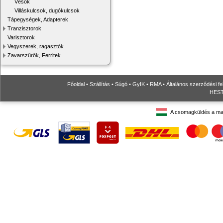
Vésők
Villáskulcsok, dugókulcsok
Tápegységek, Adapterek
Tranzisztorok
Varisztorok
Vegyszerek, ragasztók
Zavarszűrők, Ferritek
Főoldal
•
Szállítás
•
Súgó
•
GyIK
•
RMA
•
Általános szerződési fe
HESTO
A csomagküldés a ma