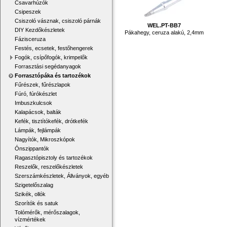
Csavarhúzók
Csipeszek
Csiszoló vásznak, csiszoló párnák
WEL.PT-BB7
DIY Kezdőkészletek
Pákahegy, ceruza alakú, 2,4mm
Fázisceruza
Festés, ecsetek, festőhengerek
Fogók, csípőfogók, krimpelők
Forrasztási segédanyagok
Forrasztópáka és tartozékok
Fűrészek, fűrészlapok
Fúró, fúrókészlet
Imbuszkulcsok
Kalapácsok, balták
Kefék, tisztítókefék, drótkefék
Lámpák, fejlámpák
Nagyítók, Mikroszkópok
Ónszippantók
Ragasztópisztoly és tartozékok
Reszelők, reszelőkészletek
Szerszámkészletek, Állványok, egyéb
Szigetelőszalag
Szikék, ollók
Szorítók és satuk
Tolómérők, mérőszalagok,
vízmértékek