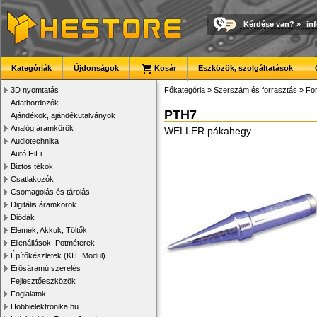
Kérdése van?
»
in
Kategóriák
Újdonságok
Kosár
Eszközök, szolgáltatások
3D nyomtatás
Főkategória
»
Szerszám és forrasztás
»
For
Adathordozók
PTH7
Ajándékok, ajándékutalványok
Analóg áramkörök
WELLER pákahegy
Audiotechnika
Autó HiFi
Biztosítékok
Csatlakozók
Csomagolás és tárolás
Digitális áramkörök
Diódák
Elemek, Akkuk, Töltők
Ellenállások, Potméterek
Építőkészletek (KIT, Modul)
Erősáramú szerelés
Fejlesztőeszközök
Foglalatok
Hobbielektronika.hu