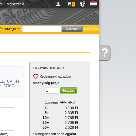
és
|
Regisztráció
0
ípus/Kifejezés:
?
Kérdése
van
Cikkszám:
100.342.31
Kedvencekhez adom
WEL.TCP és
Mennyiség (db):
y 370°C-os
Egységár ÁFA nélkül
1+
3 130
Ft
5+
2 835
Ft
10+
2 765
Ft
20+
2 706
Ft
50+
2 628
Ft
*
A megjelenített ár az
egyéni
ához,