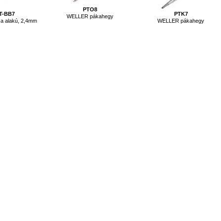
PTO8
T-BB7
PTK7
WELLER pákahegy
za alakú, 2,4mm
WELLER pákahegy