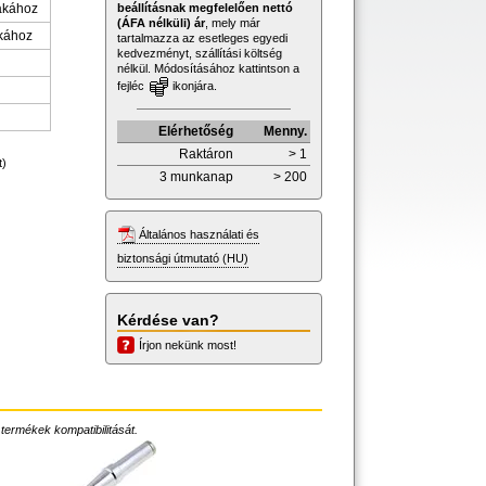
beállításnak megfelelően nettó
ákához
(ÁFA nélküli) ár
, mely már
ákához
tartalmazza az esetleges egyedi
kedvezményt, szállítási költség
nélkül. Módosításához kattintson a
fejléc
ikonjára.
Elérhetőség
Menny.
Raktáron
> 1
t)
3 munkanap
> 200
Általános használati és
biztonsági útmutató (HU)
Kérdése van?
Írjon nekünk most!
 termékek kompatibilitását.