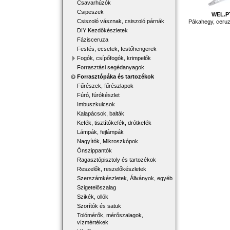
Csavarhúzók
Csipeszek
WEL.P
Csiszoló vásznak, csiszoló párnák
Pákahegy, ceru
DIY Kezdőkészletek
Fázisceruza
Festés, ecsetek, festőhengerek
Fogók, csípőfogók, krimpelők
Forrasztási segédanyagok
Forrasztópáka és tartozékok
Fűrészek, fűrészlapok
Fúró, fúrókészlet
Imbuszkulcsok
Kalapácsok, balták
Kefék, tisztítókefék, drótkefék
Lámpák, fejlámpák
Nagyítók, Mikroszkópok
Ónszippantók
Ragasztópisztoly és tartozékok
Reszelők, reszelőkészletek
Szerszámkészletek, Állványok, egyéb
Szigetelőszalag
Szikék, ollók
Szorítók és satuk
Tolómérők, mérőszalagok,
vízmértékek