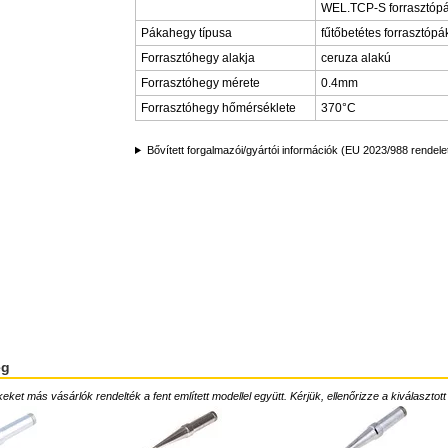
WEL.TCP-S forrasztóp
Pákahegy típusa
fűtőbetétes forrasztóp
Forrasztóhegy alakja
ceruza alakú
Forrasztóhegy mérete
0.4mm
Forrasztóhegy hőmérséklete
370°C
Bővített forgalmazói/gyártói információk (EU 2023/988 rendele
ég
ket más vásárlók rendelték a fent említett modellel együtt. Kérjük, ellenőrizze a kiválasztott