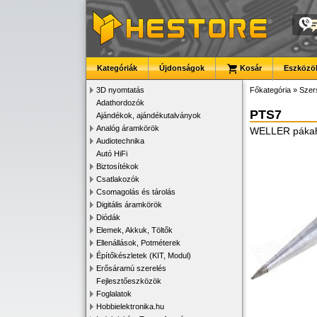
Kategóriák
Újdonságok
Kosár
Eszközök
3D nyomtatás
Főkategória
»
Szer
Adathordozók
PTS7
Ajándékok, ajándékutalványok
Analóg áramkörök
WELLER páka
Audiotechnika
Autó HiFi
Biztosítékok
Csatlakozók
Csomagolás és tárolás
Digitális áramkörök
Diódák
Elemek, Akkuk, Töltők
Ellenállások, Potméterek
Építőkészletek (KIT, Modul)
Erősáramú szerelés
Fejlesztőeszközök
Foglalatok
Hobbielektronika.hu