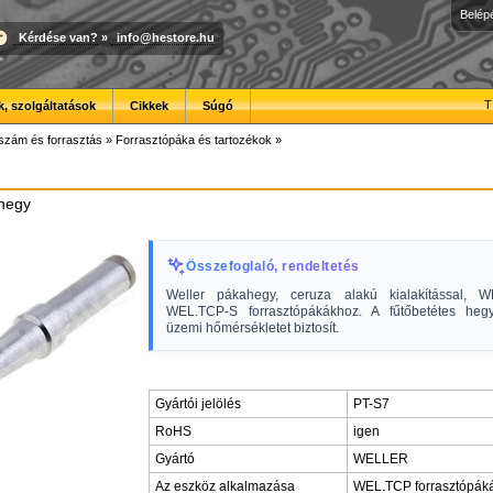
Belép
Kérdése van?
»
info@hestore.hu
T
, szolgáltatások
Cikkek
Súgó
szám és forrasztás
»
Forrasztópáka és tartozékok
»
hegy
Összefoglaló, rendeltetés
Weller pákahegy, ceruza alakú kialakítással, 
WEL.TCP-S forrasztópákákhoz. A fűtőbetétes heg
üzemi hőmérsékletet biztosít.
Gyártói jelölés
PT-S7
RoHS
igen
Gyártó
WELLER
Az eszköz alkalmazása
WEL.TCP forrasztópák