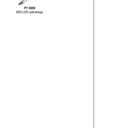
PT BB8
WELLER pákahegy