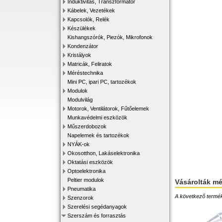
Induktivitás, Transzformátor
Kábelek, Vezetékek
Kapcsolók, Relék
Készülékek
Kishangszórók, Piezók, Mikrofonok
Kondenzátor
Kristályok
Matricák, Feliratok
Méréstechnika
Mini PC, ipari PC, tartozékok
Modulok
Modulvilág
Motorok, Ventilátorok, Fűtőelemek
Munkavédelmi eszközök
Műszerdobozok
Napelemek és tartozékok
NYÁK-ok
Okosotthon, Lakáselektronika
Oktatási eszközök
Optoelektronika
Peltier modulok
Vásárolták m
Pneumatika
A következő terméke
Szenzorok
Szerelési segédanyagok
Szerszám és forrasztás