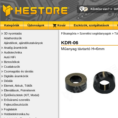
Kérdése van?
»
in
Kategóriák
Újdonságok
Kosár
Eszközök, szolgáltatások
3D nyomtatás
Főkategória
»
Szerelési segédanyagok
»
Tá
Adathordozók
KDR-06
Ajándékok, ajándékutalványok
Analóg áramkörök
Műanyag távtartó H=6mm
Audiotechnika
Autó HiFi
Biztosítékok
Csatlakozók
Csomagolás és tárolás
Digitális áramkörök
Diódák
Elemek, Akkuk, Töltők
Ellenállások, Potméterek
Építőkészletek (KIT, Modul)
Erősáramú szerelés
Fejlesztőeszközök
Foglalatok
Hobbielektronika.hu