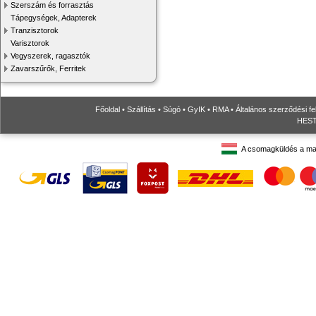
Szerszám és forrasztás
Tápegységek, Adapterek
Tranzisztorok
Varisztorok
Vegyszerek, ragasztók
Zavarszűrők, Ferritek
Főoldal
•
Szállítás
•
Súgó
•
GyIK
•
RMA
•
Általános szerződési fe
HESTO
A csomagküldés a ma