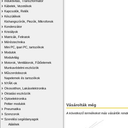
Induktivitás, Transzformátor
Kábelek, Vezetékek
Kapcsolók, Relék
Készülékek
Kishangszórók, Piezók, Mikrofonok
Kondenzátor
Kristályok
Matricák, Feliratok
Méréstechnika
Mini PC, ipari PC, tartozékok
Modulok
Modulvilág
Motorok, Ventilátorok, Fűtőelemek
Munkavédelmi eszközök
Műszerdobozok
Napelemek és tartozékok
NYÁK-ok
Okosotthon, Lakáselektronika
Oktatási eszközök
Optoelektronika
Peltier modulok
Vásárolták még
Pneumatika
A következő termékeket más vásárlók rendelték
Szenzorok
Szerelési segédanyagok
Alátétek