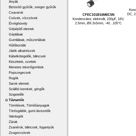
Anyák
Biztosító gyűrűk, seeger gyűrűk
Kond
Csavarok
DC, 2
CFEC101B16M6C5N
Csövek, vízcsövek
Kondenzátor, elektrolit, 100µF, 16V,
2.5mm, Ø6.3x5mm, -40...105°C
Érvéghüvely
Gépépítő elemek
Géplábak
Gumilábak, műszerlábak
Hűtőbordák
Játék alkatrészek
Kábelkötegelők, bilincsek
Készletek, szettek
Menetes tekerőgombok
Popszegecsek
Rugók
Sarok elemek
Szállító kerekek, görgők
Szigetelők
Távtartók
Tömítések, Tömítőanyagok
Törésgátlók, gumi átvezetők
Vakdugók
Zárak
Zsanérok, bilincsek, fogantyúk
Zsugorcsövek